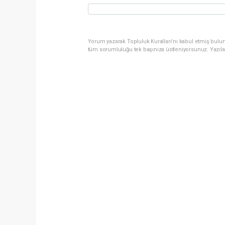
Yorum yazarak Topluluk Kuralları’nı kabul etmiş bulun
tüm sorumluluğu tek başınıza üstleniyorsunuz. Yazıla