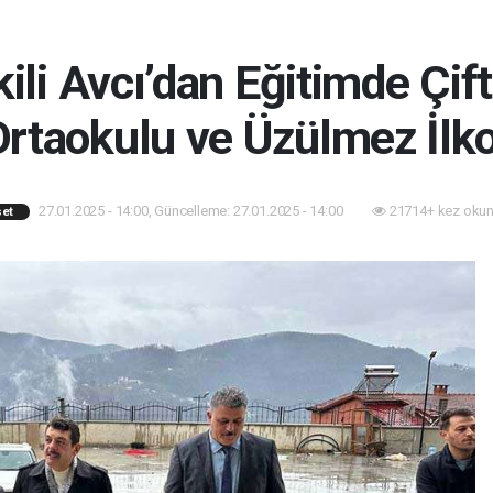
kili Avcı’dan Eğitimde Çif
rtaokulu ve Üzülmez İlkok
27.01.2025 - 14:00, Güncelleme: 27.01.2025 - 14:00
21714+ kez okun
set