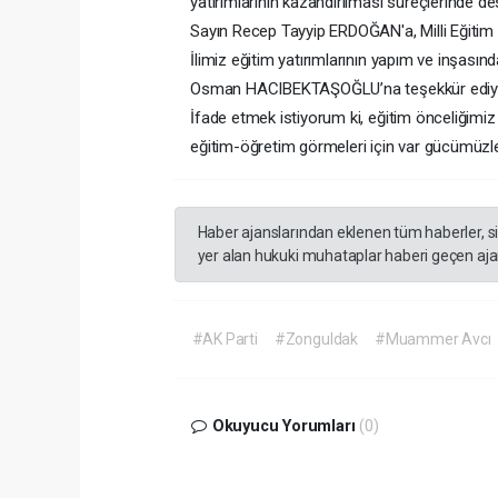
yatırımlarının kazandırılması süreçlerinde 
Sayın Recep Tayyip ERDOĞAN'a, Milli Eğitim 
İlimiz eğitim yatırımlarının yapım ve inşası
Osman HACIBEKTAŞOĞLU’na teşekkür ediy
İfade etmek istiyorum ki, eğitim önceliğimiz
eğitim-öğretim görmeleri için var gücümüz
Haber ajanslarından eklenen tüm haberler, s
yer alan hukuki muhataplar haberi geçen ajan
#AK Parti
#Zonguldak
#Muammer Avcı
Okuyucu Yorumları
(0)