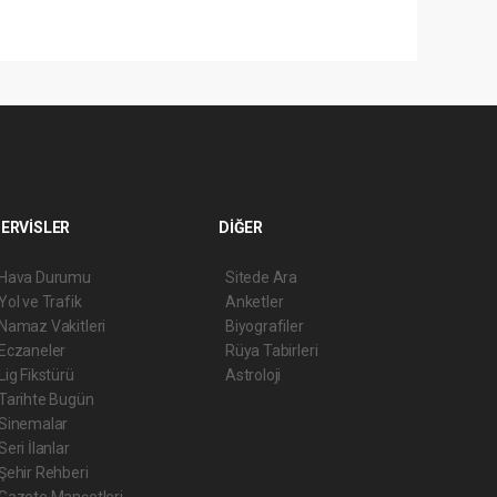
ERVİSLER
DİĞER
Hava Durumu
Sitede Ara
Yol ve Trafik
Anketler
Namaz Vakitleri
Biyografiler
Eczaneler
Rüya Tabirleri
Lig Fikstürü
Astroloji
Tarihte Bugün
Sinemalar
Seri İlanlar
Şehir Rehberi