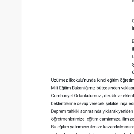
i
B
İ
t
Ş
Üzülmez İlkokulu’nunda ikinci eğitim öğretim y
Millî Eğitim Bakanlığımız bütçesinden yaklaş
Cumhuriyet Ortaokulumuz ; derslik ve eklentil
beklentilerine cevap verecek şekilde inşa edil
Deprem tahkiki sonrasında yıkılarak yeniden
öğretmenlerimize, eğitim camiamıza, ilimize 
Bu eğitim yatırımının ilimize kazandırılması