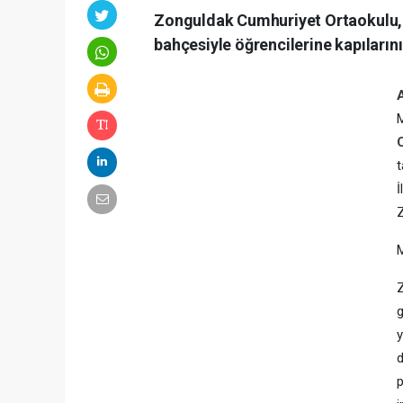
Zonguldak Cumhuriyet Ortaokulu, 3
bahçesiyle öğrencilerine kapılarını
M
t
İ
Z
M
Z
g
y
d
p