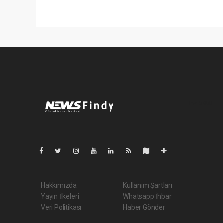
Pro-0.058
Hakkımızda
Kullanım Şartları
Yayın İlkeleri
Whatsapp İhbar
Veri Politikası
Haber Gönder