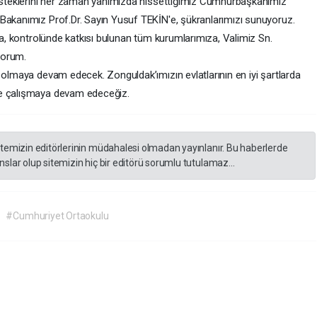
desteklerini her zaman yanımızda hissettiğimiz Cumhurbaşkanımız
Bakanımız Prof.Dr. Sayın Yusuf TEKİN'e, şükranlarımızı sunuyoruz.
nda, kontrolünde katkısı bulunan tüm kurumlarımıza, Valimiz Sn.
orum.
 olmaya devam edecek. Zonguldak’ımızın evlatlarının en iyi şartlarda
le çalışmaya devam edeceğiz.
itemizin editörlerinin müdahalesi olmadan yayınlanır. Bu haberlerde
slar olup sitemizin hiç bir editörü sorumlu tutulamaz...
#Cumhuriyet Ortaokulu