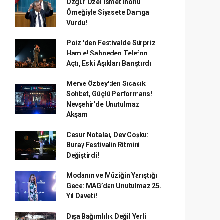
Özgür Özel İsmet İnönü
Örneğiyle Siyasete Damga
Vurdu!
Poizi'den Festivalde Sürpriz
Hamle! Sahneden Telefon
Açtı, Eski Aşıkları Barıştırdı
Merve Özbey'den Sıcacık
Sohbet, Güçlü Performans!
Nevşehir'de Unutulmaz
Akşam
Cesur Notalar, Dev Coşku:
Buray Festivalin Ritmini
Değiştirdi!
Modanın ve Müziğin Yarıştığı
Gece: MAG’dan Unutulmaz 25.
Yıl Daveti!
Dışa Bağımlılık Değil Yerli