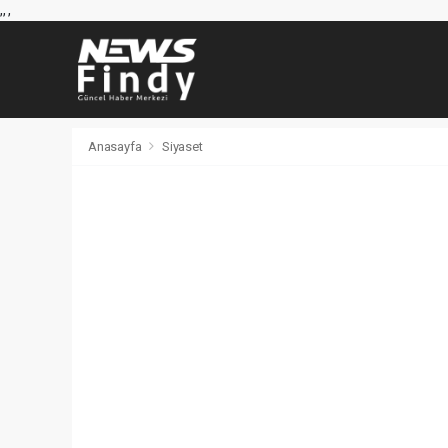
,
,
,
Anasayfa
Siyaset