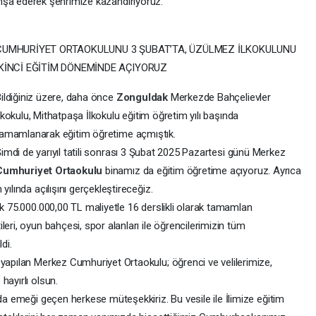
nşa ederek şehrimize kazandırıyoruz.
CUMHURİYET ORTAOKULUNU 3 ŞUBAT’TA, ÜZÜLMEZ İLKOKULUNU
İKİNCİ EĞİTİM DÖNEMİNDE AÇIYORUZ
ildiğiniz üzere, daha önce
Zonguldak
Merkezde Bahçelievler
lkokulu, Mithatpaşa İlkokulu eğitim öğretim yılı başında
amamlanarak eğitim öğretime açmıştık.
imdi de yarıyıl tatili sonrası 3 Şubat 2025 Pazartesi günü Merkez
Cumhuriyet Ortaokulu
binamız da eğitim öğretime açıyoruz. Ayrıca
ılında açılışını gerçekleştireceğiz.
ık 75.000.000,00 TL maliyetle 16 derslikli olarak tamamlan
eri, oyun bahçesi, spor alanları ile öğrencilerimizin tüm
di.
 yapılan Merkez Cumhuriyet Ortaokulu; öğrenci ve velilerimize,
hayırlı olsun.
nda emeği geçen herkese müteşekkiriz. Bu vesile ile İlimize eğitim