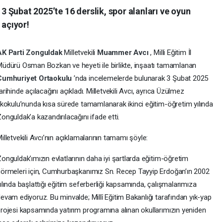
 Şubat 2025’te 16 derslik, spor alanları ve oyun
 açıyor!
AK Parti
Zonguldak
Milletvekili
Muammer Avcı
, Milli Eğitim İl
üdürü Osman Bozkan ve heyeti ile birlikte, inşaatı tamamlanan
Cumhuriyet Ortaokulu
’nda incelemelerde bulunarak 3 Şubat 2025
arihinde açılacağını açıkladı. Milletvekili Avcı, ayrıca Üzülmez
lkokulu’nunda kısa sürede tamamlanarak ikinci eğitim-öğretim yılında
onguldak’a kazandırılacağını ifade etti.
illetvekili Avcı’nın açıklamalarının tamamı şöyle:
onguldak’ımızın evlatlarının daha iyi şartlarda eğitim-öğretim
örmeleri için, Cumhurbaşkanımız Sn. Recep Tayyip Erdoğan’ın 2002
ılında başlattığı eğitim seferberliği kapsamında, çalışmalarımıza
evam ediyoruz. Bu minvalde; Millî Eğitim Bakanlığı tarafından yık-yap
rojesi kapsamında yatırım programına alınan okullarımızın yeniden