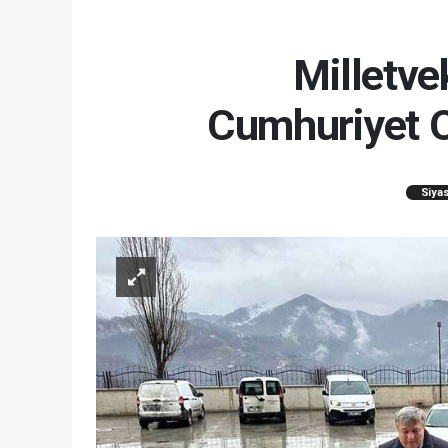
Milletve
Cumhuriyet O
Siya