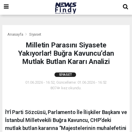
,
,
,
Anasayfa
Siyaset
Milletin Parasını Siyasete
Yakıyorlar! Buğra Kavuncu’dan
Mutlak Butlan Kararı Analizi
SIYASET
01.06.2026 - 16:52, Güncelleme: 01.06.2026 - 16:52
8074+ kez okundu.
İYİ Parti Sözcüsü, Parlamento İle İlişkiler Başkanı ve
İstanbul Milletvekili Buğra Kavuncu, CHP’deki
mutlak butlan kararına “Majestelerinin muhalefetini