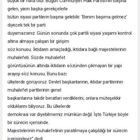
büyük bir hata olur. Bugün Cumhuriyet Halk Partisi’nin başına
gelen, yarın başka gerekçelerle
bütün siyasi partilerin başına gelebilir. ‘Benim başıma gelmez’
diyecek tek bir parti
duyamazsınız. Günün sonunda çok partili siyasi yaşamı kontrol
altına almaya çalışan bir girişim
söz konusu. İktidarın amaçladığı, iktidara bağlı majestelerinin
muhalefeti. Sözde muhalefet
görüntüsünün altında iktidarın sözünden çıkmayan bir yapı
arayışı söz konusu. Bunu bazı
ülkelerde görüyoruz. Devlet başkanlarının, iktidar partilerinin
muhalefet partilerinin genel
başkanlarına takdir beratları verdiklerini, onlara müteşekkir
olduklarını biliyoruz. Bu ülkelerde
demokrasi var diyebilmemiz mümkün değil. İşte Türkiye böyle
bir sürecin içerisinde.
Majestelerinin muhalefetinin yaratılmaya çalışıldığı bir sürecin
içerisindeyiz” dedi.