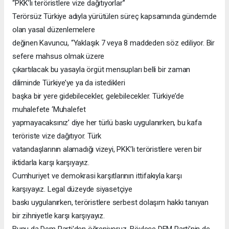
“PKK’lı teröristlere vize dağıtıyorlar”
Terörsüz Türkiye adıyla yürütülen süreç kapsamında gündemde
olan yasal düzenlemelere
değinen Kavuncu, “Yaklaşık 7 veya 8 maddeden söz ediliyor. Bir
sefere mahsus olmak üzere
çıkartılacak bu yasayla örgüt mensupları belli bir zaman
diliminde Türkiye’ye ya da istedikleri
başka bir yere gidebilecekler, gelebilecekler. Türkiye’de
muhalefete ‘Muhalefet
yapmayacaksınız’ diye her türlü baskı uygulanırken, bu kafa
teröriste vize dağıtıyor. Türk
vatandaşlarının alamadığı vizeyi, PKK’lı teröristlere veren bir
iktidarla karşı karşıyayız.
Cumhuriyet ve demokrasi karşıtlarının ittifakıyla karşı
karşıyayız. Legal düzeyde siyasetçiye
baskı uygulanırken, teröristlere serbest dolaşım hakkı tanıyan
bir zihniyetle karşı karşıyayız.
Bunu da Dem Parti'den öğreniyoruz. Böylece DEM Parti’nin de