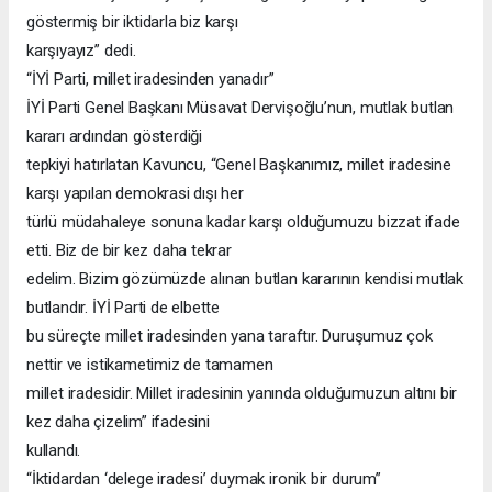
göstermiş bir iktidarla biz karşı
karşıyayız” dedi.
“İYİ Parti, millet iradesinden yanadır”
İYİ Parti Genel Başkanı Müsavat Dervişoğlu’nun, mutlak butlan
kararı ardından gösterdiği
tepkiyi hatırlatan Kavuncu, “Genel Başkanımız, millet iradesine
karşı yapılan demokrasi dışı her
türlü müdahaleye sonuna kadar karşı olduğumuzu bizzat ifade
etti. Biz de bir kez daha tekrar
edelim. Bizim gözümüzde alınan butlan kararının kendisi mutlak
butlandır. İYİ Parti de elbette
bu süreçte millet iradesinden yana taraftır. Duruşumuz çok
nettir ve istikametimiz de tamamen
millet iradesidir. Millet iradesinin yanında olduğumuzun altını bir
kez daha çizelim” ifadesini
kullandı.
“İktidardan ‘delege iradesi’ duymak ironik bir durum”