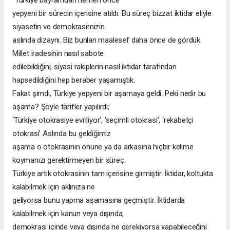
yepyeni bir sürecin içerisine atıldı. Bu süreç bizzat iktidar eliyle
siyasetin ve demokrasimizin
aslında dizaynı. Biz bunları maalesef daha önce de gördük.
Millet iradesinin nasıl sabote
edilebildiğini, siyasi rakiplerin nasıl iktidar tarafından
hapsedildiğini hep beraber yaşamıştık.
Fakat şimdi, Türkiye yepyeni bir aşamaya geldi. Peki nedir bu
aşama? Şöyle tarifler yapılırdı;
‘Türkiye otokrasiye evriliyor’, ‘seçimli otokrasi’, ‘rekabetçi
otokrasi’ Aslında bu geldiğimiz
aşama o otokrasinin önüne ya da arkasına hiçbir kelime
koymanızı gerektirmeyen bir süreç.
Türkiye artık otokrasinin tam içerisine girmiştir. İktidar, koltukta
kalabilmek için aklınıza ne
geliyorsa bunu yapma aşamasına geçmiştir. İktidarda
kalabilmek için kanun veya dışında,
demokrasi içinde veya dışında ne gerekiyorsa yapabileceğini