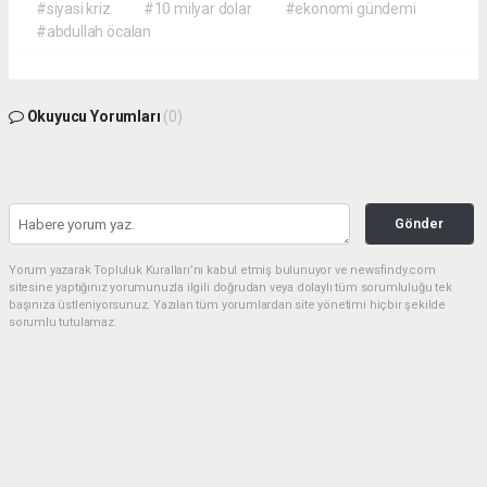
#siyasi kriz
#10 milyar dolar
#ekonomi gündemi
#abdullah öcalan
Okuyucu Yorumları
(0)
Gönder
Yorum yazarak Topluluk Kuralları’nı kabul etmiş bulunuyor ve newsfindy.com
sitesine yaptığınız yorumunuzla ilgili doğrudan veya dolaylı tüm sorumluluğu tek
başınıza üstleniyorsunuz. Yazılan tüm yorumlardan site yönetimi hiçbir şekilde
sorumlu tutulamaz.