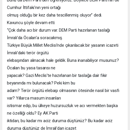
Cumhur İttifakı'nın yeni ortağı
olmuş olduğu bir kez daha tescillenmiş oluyor” dedi.
Kavuncu şöyle devam etti:
“Çok daha acı bir durum var. DEM Parti hazırlanan taslağı
İmralı’da Öcalan'a soracakmış.
Türkiye Büyük Millet Meclisi’nde çıkarılacak bir yasanın icazeti
İmralı’daki terör örgütü
elebaşından alınacak hale geldik. Buna inanabiliyor musunuz?
Öcalan bu yasa tasarısı ne
yapacak? Gazi Meclis'te hazırlanan bir taslağa dair fikir
beyanında mı bulunacak? Peki kim bu
adam? Terör örgütü elebaşı olmasının ötesinde nasıl bir vasfı
var? Yıllarca masum insanları
istismar edip, bu ülkeye huzursuzluk ve acı vermekten başka
ne özelliği oldu? Ey AK Parti
iktidarı, bu kadar mı aciz duruma düştünüz? Bu kadar aciz
duruma düştünüz de İmralı’dan icazet