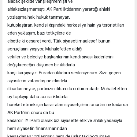
alacak şekilde vahşileşmemişti ve
ahlaksızlaşmamıştı. AK Parti iktidarının yarattığı ahlaki
yozlaşma hak, hukuk tanımayan,
kutuplaştıran, kendisi dışındaki herkesi ya hain ya terörist ilan
eden yaklaşım, bazı tetikçilere de
elbette ki cesaret verdi. Türk siyaseti maalesef bunun
sonuçlarını yaşıyor. Muhalefetten aldığı
vekiller ve belediye başkanlarının kendi siyasi kaderlerini
değiştireceğini düşünen bir iktidarla
karşı karşıyayız. Buradan iktidara sesleniyorum. Size geçen
siyasilerin vatandaş nezdindeki
itibarları neyse, partinizin itibarı da o durumdadır. Muhalefetten
oy toplayıp daha sonra iktidarla
hareket etmek için karar alan siyasetçilerin onurları ne kadarsa
AK Parti’nin onuru da bu
kadardır. İYİ Parti olarak biz siyasette etik ve ahlak yasasıyla
hem siyasetin finansmanından
kaynaklanan yozlaşmayı hem de üsluptaki bozulmayı