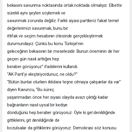
bekasını savunma noktasında ortak noktada olmalıyız. Elbette
sürekli aynı şeyleri söylemek ve
savunmak zorunda değiliz. Farklı siyasi partileriz fakat temel
değerlerimizi savunmak, bunu bir
ittifak ve seçim hesabının ötesinde gerçekleştirmek
durumundayız. Çünkü bu konu Türkiye’nin
geleceğinin bekasının bir meselesidir. Bunun öneminin de her
geçen gün nasıl arttığını hep
beraber görüyoruz” ifadelerini kullandı.
“AK Parti’yi eleştiriyordunuz, ne oldu?”
“Bütün bunlar olurken iktidara teşne olmaya çalışanlar da var”
diyen Kavuncu, “Bu süreç
yaşanmadan önce her siyasi olayda avazı çıktığı kadar
bağıranların nasıl uysal bir kediye
döndüğünü hep beraber görüyoruz. Öyle ki gel denildiğinde
gittiklerini, git denildiğinde de
bozulsalar da gittiklerini görüyoruz. Demokrasi söz konusu