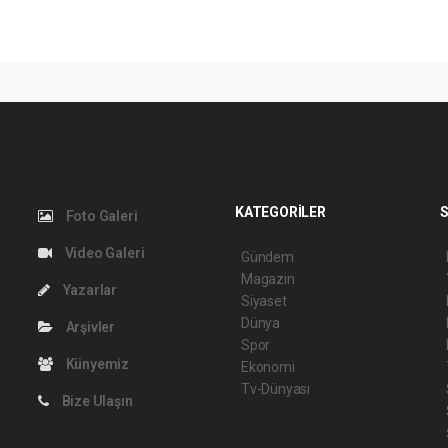
KATEGORİLER
S
Foto Galeri
Video Galeri
Gündem
Magazin
Yazarlar
Siyaset
Dünya
Arşivler
Spor
Künyemiz
Ekonomi
Tv-Dünyası
Bize Ulaşın