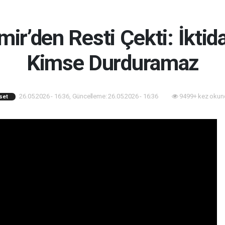
mir’den Resti Çekti: İkti
Kimse Durduramaz
26.05.2026 - 16:36, Güncelleme: 26.05.2026 - 16:36
9499+ kez okun
set