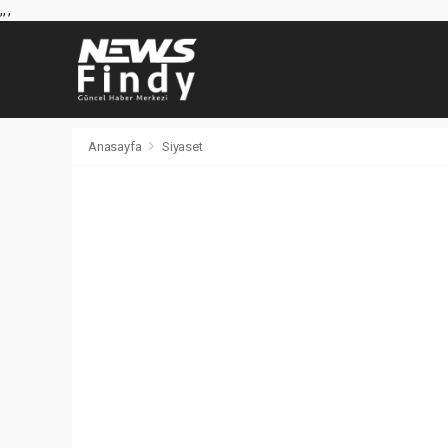
,
,
,
Anasayfa
Siyaset