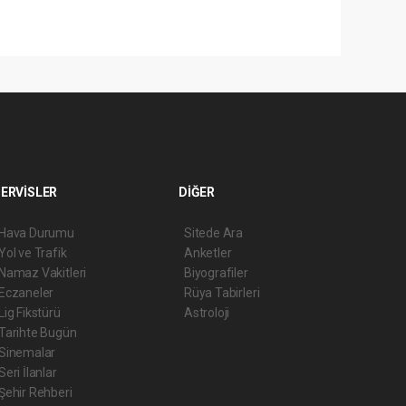
ERVİSLER
DİĞER
Hava Durumu
Sitede Ara
Yol ve Trafik
Anketler
Namaz Vakitleri
Biyografiler
Eczaneler
Rüya Tabirleri
Lig Fikstürü
Astroloji
Tarihte Bugün
Sinemalar
Seri İlanlar
Şehir Rehberi