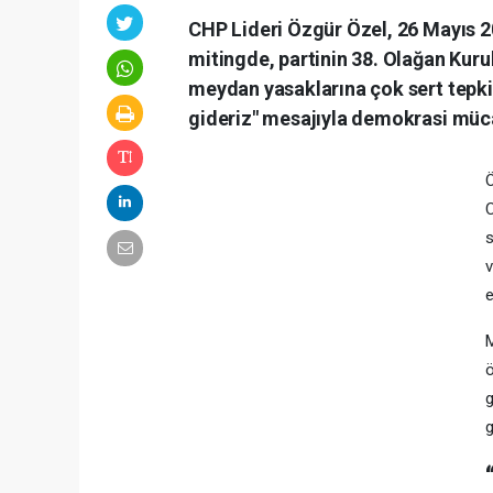
CHP Lideri Özgür Özel, 26 Mayıs 
mitingde, partinin 38. Olağan Kuru
meydan yasaklarına çok sert tepki 
gideriz" mesajıyla demokrasi müca
Ö
C
s
v
e
ö
g
g