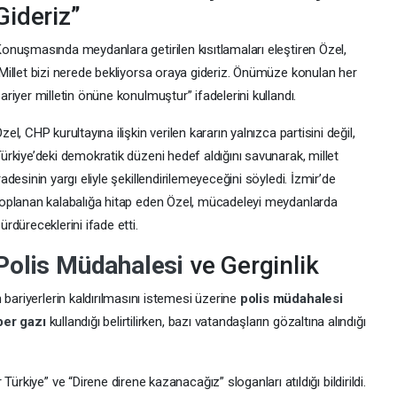
Gideriz”
onuşmasında meydanlara getirilen kısıtlamaları eleştiren Özel,
Millet bizi nerede bekliyorsa oraya gideriz. Önümüze konulan her
ariyer milletin önüne konulmuştur” ifadelerini kullandı.
zel, CHP kurultayına ilişkin verilen kararın yalnızca partisini değil,
ürkiye’deki demokratik düzeni hedef aldığını savunarak, millet
radesinin yargı eliyle şekillendirilemeyeceğini söyledi. İzmir’de
oplanan kalabalığa hitap eden Özel, mücadeleyi meydanlarda
ürdüreceklerini ifade etti.
Polis Müdahalesi
ve Gerginlik
 bariyerlerin kaldırılmasını istemesi üzerine
polis müdahalesi
ber gazı
kullandığı belirtilirken, bazı vatandaşların gözaltına alındığı
ürkiye” ve “Direne direne kazanacağız” sloganları atıldığı bildirildi.