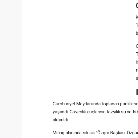
K
“
b
Ö
T
i
t
s
Cumhuriyet Meydanı’nda toplanan partililerin
yaşandı. Güvenlik güçlerinin tazyikli su ve
bi
aktarıldı.
Miting alanında sık sık “Özgür Başkan, Özgür T