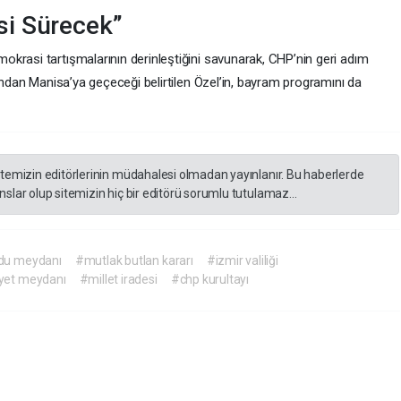
i Sürecek”
krasi tartışmalarının derinleştiğini savunarak, CHP’nin geri adım
dından Manisa’ya geçeceği belirtilen Özel’in, bayram programını da
itemizin editörlerinin müdahalesi olmadan yayınlanır. Bu haberlerde
slar olup sitemizin hiç bir editörü sorumlu tutulamaz...
du meydanı
#mutlak butlan kararı
#izmir valiliği
yet meydanı
#millet iradesi
#chp kurultayı