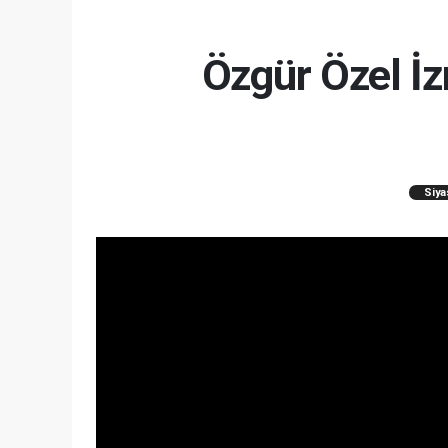
Özgür Özel İz
Siya