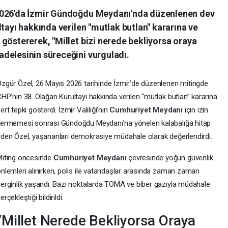
2026'da İzmir Gündoğdu Meydanı'nda düzenlenen dev
ltayı hakkında verilen "mutlak butlan" kararına ve
göstererek, "Millet bizi nerede bekliyorsa oraya
delesinin süreceğini vurguladı.
zgür Özel, 26 Mayıs 2026 tarihinde İzmir’de düzenlenen mitingde
HP’nin 38. Olağan Kurultayı hakkında verilen “mutlak butlan” kararına
ert tepki gösterdi. İzmir Valiliği’nin
Cumhuriyet Meydanı
için izin
ermemesi sonrası Gündoğdu Meydanı’na yönelen kalabalığa hitap
den Özel, yaşananları demokrasiye müdahale olarak değerlendirdi.
Miting öncesinde
Cumhuriyet Meydanı
çevresinde yoğun güvenlik
nlemleri alınırken, polis ile vatandaşlar arasında zaman zaman
erginlik yaşandı. Bazı noktalarda TOMA ve biber gazıyla müdahale
erçekleştiği bildirildi.
“Millet Nerede Bekliyorsa Oraya