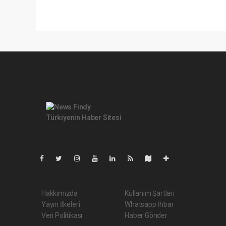
Pro-0.086
Hakkımızda
Kullanım Şartları
Yayın İlkeleri
Whatsapp İhbar
Veri Politikası
Haber Gönder