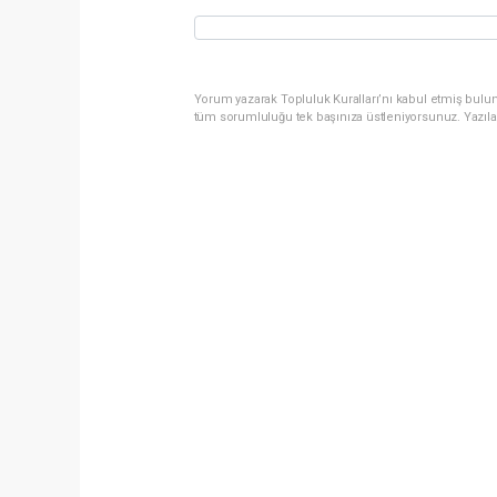
Yorum yazarak Topluluk Kuralları’nı kabul etmiş bulun
tüm sorumluluğu tek başınıza üstleniyorsunuz. Yazıla