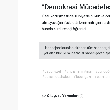
“Demokrasi Mücadeles
Özel, konuşmasında Türkiye’de hukuk ve demo
atmayacağını ifade etti. İzmir mitinginin ar
burada sürdüreceği öğrenildi.
Haber ajanslarından eklenen tüm haberler, s
yer alan hukuki muhataplar haberi geçen ajan
#özgür özel
#chp izmir mitingi
#gündoğ
#polis müdahalesi
#biber gazı
#cumhuri
Okuyucu Yorumları
(0)