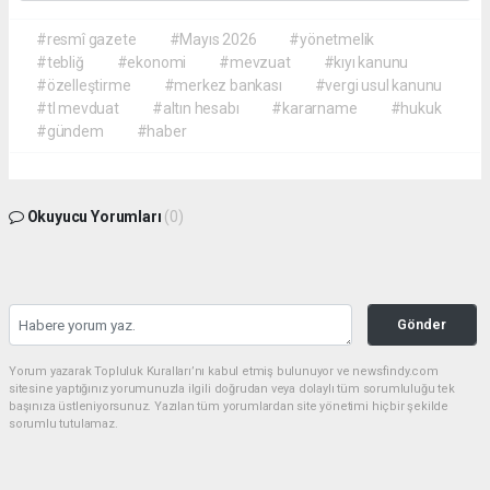
#resmî gazete
#Mayıs 2026
#yönetmelik
#tebliğ
#ekonomi
#mevzuat
#kıyı kanunu
#özelleştirme
#merkez bankası
#vergi usul kanunu
#tl mevduat
#altın hesabı
#kararname
#hukuk
#gündem
#haber
Okuyucu Yorumları
(0)
Gönder
Yorum yazarak Topluluk Kuralları’nı kabul etmiş bulunuyor ve newsfindy.com
sitesine yaptığınız yorumunuzla ilgili doğrudan veya dolaylı tüm sorumluluğu tek
başınıza üstleniyorsunuz. Yazılan tüm yorumlardan site yönetimi hiçbir şekilde
sorumlu tutulamaz.