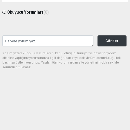
Okuyucu Yorumları
(0)
Gönder
Yorum yazarak Topluluk Kuralları’nı kabul etmiş bulunuyor ve newsfindy.com
sitesine yaptığınız yorumunuzla ilgili doğrudan veya dolaylı tüm sorumluluğu tek
başınıza üstleniyorsunuz. Yazılan tüm yorumlardan site yönetimi hiçbir şekilde
sorumlu tutulamaz.