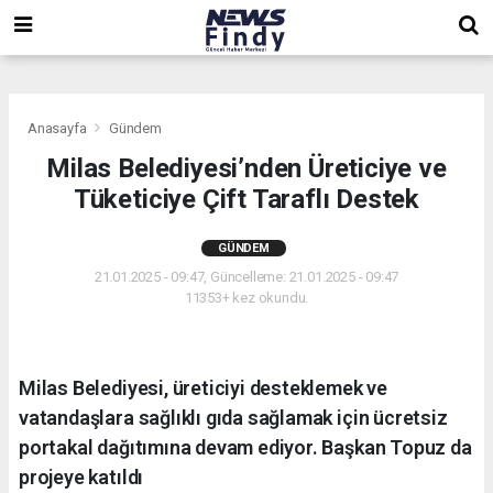
,
,
,
Anasayfa
Gündem
Milas Belediyesi’nden Üreticiye ve
Tüketiciye Çift Taraflı Destek
GÜNDEM
21.01.2025 - 09:47, Güncelleme: 21.01.2025 - 09:47
11353+ kez okundu.
Milas Belediyesi, üreticiyi desteklemek ve
vatandaşlara sağlıklı gıda sağlamak için ücretsiz
portakal dağıtımına devam ediyor. Başkan Topuz da
projeye katıldı