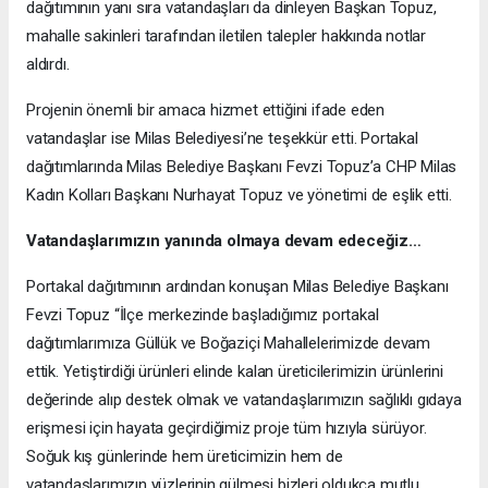
dağıtımının yanı sıra vatandaşları da dinleyen Başkan Topuz,
mahalle sakinleri tarafından iletilen talepler hakkında notlar
aldırdı.
Projenin önemli bir amaca hizmet ettiğini ifade eden
vatandaşlar ise Milas Belediyesi’ne teşekkür etti. Portakal
dağıtımlarında Milas Belediye Başkanı Fevzi Topuz’a CHP Milas
Kadın Kolları Başkanı Nurhayat Topuz ve yönetimi de eşlik etti.
Vatandaşlarımızın yanında olmaya devam edeceğiz…
Portakal dağıtımının ardından konuşan Milas Belediye Başkanı
Fevzi Topuz “İlçe merkezinde başladığımız portakal
dağıtımlarımıza Güllük ve Boğaziçi Mahallelerimizde devam
ettik. Yetiştirdiği ürünleri elinde kalan üreticilerimizin ürünlerini
değerinde alıp destek olmak ve vatandaşlarımızın sağlıklı gıdaya
erişmesi için hayata geçirdiğimiz proje tüm hızıyla sürüyor.
Soğuk kış günlerinde hem üreticimizin hem de
vatandaşlarımızın yüzlerinin gülmesi bizleri oldukça mutlu