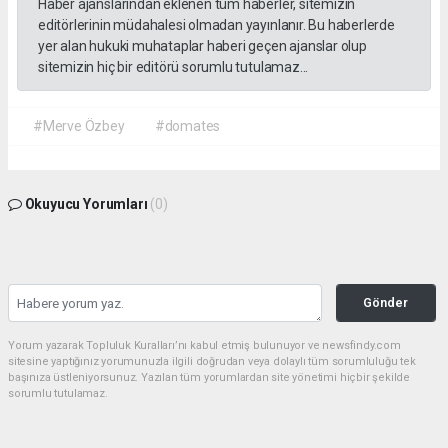
Haber ajanslarından eklenen tüm haberler, sitemizin
editörlerinin müdahalesi olmadan yayınlanır. Bu haberlerde
yer alan hukuki muhataplar haberi geçen ajanslar olup
sitemizin hiç bir editörü sorumlu tutulamaz...
#Merve Özbey
#domates
Okuyucu Yorumları
(0)
Gönder
Yorum yazarak Topluluk Kuralları’nı kabul etmiş bulunuyor ve newsfindy.com
sitesine yaptığınız yorumunuzla ilgili doğrudan veya dolaylı tüm sorumluluğu tek
başınıza üstleniyorsunuz. Yazılan tüm yorumlardan site yönetimi hiçbir şekilde
sorumlu tutulamaz.