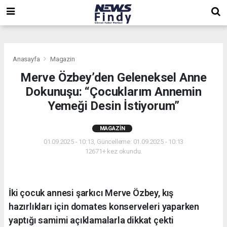
,
,
,
Anasayfa
Magazin
Merve Özbey’den Geleneksel Anne
Dokunuşu: “Çocuklarım Annemin
Yemeği Desin İstiyorum”
MAGAZIN
01.09.2025 - 10:13, Güncelleme: 01.09.2025 - 10:13
12671+ kez okundu.
İki çocuk annesi şarkıcı Merve Özbey, kış
hazırlıkları için domates konserveleri yaparken
yaptığı samimi açıklamalarla dikkat çekti