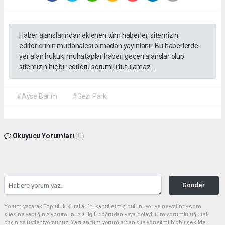
Haber ajanslarından eklenen tüm haberler, sitemizin
editörlerinin müdahalesi olmadan yayınlanır. Bu haberlerde
yer alan hukuki muhataplar haberi geçen ajanslar olup
sitemizin hiç bir editörü sorumlu tutulamaz...
#Ayşe Barım
#Gezi Parkı
Okuyucu Yorumları
(0)
Gönder
Yorum yazarak Topluluk Kuralları’nı kabul etmiş bulunuyor ve newsfindy.com
sitesine yaptığınız yorumunuzla ilgili doğrudan veya dolaylı tüm sorumluluğu tek
başınıza üstleniyorsunuz. Yazılan tüm yorumlardan site yönetimi hiçbir şekilde