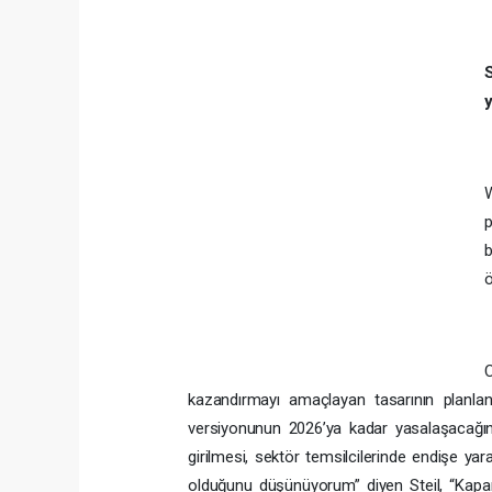
W
p
ö
kazandırmayı amaçlayan tasarının planlandığ
versiyonunun 2026’ya kadar yasalaşacağı
girilmesi, sektör temsilcilerinde endişe ya
olduğunu düşünüyorum” diyen Steil, “Kap