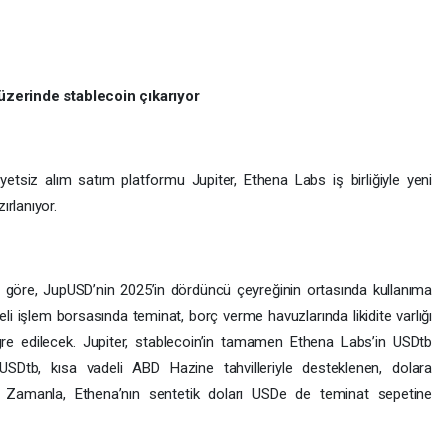
 üzerinde stablecoin çıkarıyor
tsiz alım satım platformu Jupiter, Ethena Labs iş birliğiyle yeni
ırlanıyor.
 göre, JupUSD’nin 2025’in dördüncü çeyreğinin ortasında kullanıma
eli işlem borsasında teminat, borç verme havuzlarında likidite varlığı
gre edilecek. Jupiter, stablecoin’in tamamen Ethena Labs’in USDtb
ı. USDtb, kısa vadeli ABD Hazine tahvilleriyle desteklenen, dolara
or. Zamanla, Ethena’nın sentetik doları USDe de teminat sepetine