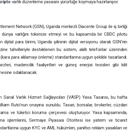
kripto
varlık düzenleme yasasını yürürlüğe koymaya hazırlanıyor.
Settlement Network (GSN), Uganda merkezli Diacente Group ile iş birliği
k dünya varlığını tokenize etmeyi ve bu kapsamda bir CBDC pilotu
 dijital para birimi, Uganda şilininin dijital versiyonu olarak GSN’nin
Hazine tahvilleriyle desteklenen bu sistem, akıllı telefonlar üzerinden
ML (kara para aklamayı önleme) standartlarına uygun şekilde tasarlandı.
leri, madencilik faaliyetleri ve güneş enerjisi tesisleri gibi kilit
rilmesine odaklanacak.
Sanal Varlık Hizmet Sağlayıcıları (VASP) Yasa Tasarısı, bu hafta
am Ruto’nun onayına sunuldu. Tasarı, borsalar, brokerler, cüzdan
sanslama ve tüketici koruma çerçevesi oluşturuyor. Yasa kapsamında,
şlemlerini, Sermaye Piyasası Otoritesi ise yatırım ve ticaret
andartlarına uygun KYC ve AML hükümleri, yanıltıcı reklam yasakları ve