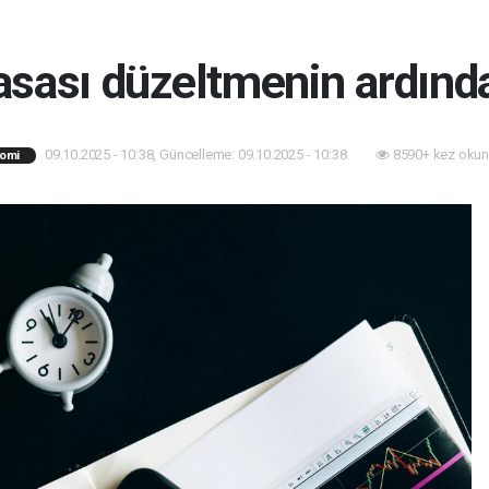
yasası düzeltmenin ardınd
09.10.2025 - 10:38, Güncelleme: 09.10.2025 - 10:38
8590+ kez okun
omi