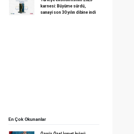
karnesi: Büyüme sürdü,
sanayi son 30 yılın dibine indi
En Çok Okunanlar
Özgür Özel İsmet İnönü