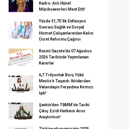
Kadro: Aslı Hünel
Müzikseverleri Mest Etti!
Yüzde 31,75’lik Enflasyon
Sonrası Sağlık ve Sosyal
Hizmet Çalışanlarından Kalıcı
Ücret Reformu Çağrısı
Resmî Gazete’de 07 Ağustos
2026 Tarihinde Yayımlanan
Kararlar
6,7 Trilyonluk Borç Yükü
Meclis'e Taşındı: İktidardan
Vatandaşın Feryadına Kırmızı
Işık!
Şevkin’den TBMM’de Tarihi
Çıkış: Ezidi Halkının Acısı
Araştırılsın!
Türkiye ekonomisinin 2025