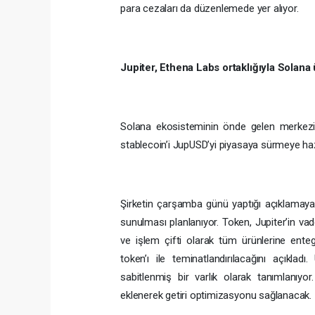
para cezaları da düzenlemede yer alıyor.
Jupiter, Ethena Labs ortaklığıyla Solana
Solana ekosisteminin önde gelen merkeziye
stablecoin’i JupUSD’yi piyasaya sürmeye haz
Şirketin çarşamba günü yaptığı açıklamaya
sunulması planlanıyor. Token, Jupiter’in vad
ve işlem çifti olarak tüm ürünlerine ente
token’ı ile teminatlandırılacağını açıklad
sabitlenmiş bir varlık olarak tanımlanıy
eklenerek getiri optimizasyonu sağlanacak.