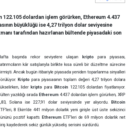
oin 122.105 dolardan işlem görürken, Ethereum 4.437
asının büyüklüğü ise 4,27 trilyon dolar seviyesine
manı tarafından hazırlanan bültende piyasadaki son
Hafta başında rekor seviyelere ulaşan
kripto
para piyasası,
atırımcıların kâr satışlarıyla birlikte kısa süreli bir düzeltme sürecine
irmişti. Ancak bugün itibariyle piyasada yeniden toparlanma sinyalleri
örülüyor.
Kripto
para piyasasının toplam değeri 4,27 trilyon dolara
ükselirken, lider
kripto
para
Bitcoin
122.105 dolardan fiyatlanıyor.
ülten yazıldığı sırada
Ethereum
4.437 dolardan işlem görürken, XRP
2,83, Solana ise 227,91 dolar seviyesinde yer alıyordu.
Bitcoin
TF’leri, 8 Ekim’de 441 milyon dolarlık yeni girişle üst üste sekizinci
ününü pozitif kapattı.
Ethereum
ETF’leri de 69 milyon dolarlık net
iriş kaydederek sekiz günlük yükseliş serisini sürdürdü.