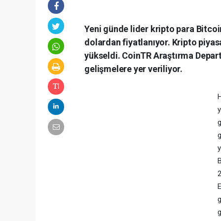
Yeni günde lider kripto para Bitc
dolardan fiyatlanıyor. Kripto piyas
yükseldi. CoinTR Araştırma Depart
gelişmelere yer veriliyor.
y
g
g
y
B
E
g
g