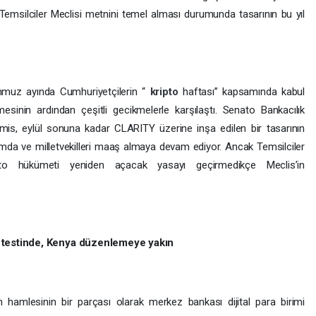
un Temsilciler Meclisi metnini temel alması durumunda tasarının bu yıl
emmuz ayında Cumhuriyetçilerin “
kripto
haftası” kapsamında kabul
esinin ardından çeşitli gecikmelerle karşılaştı. Senato Bankacılık
is, eylül sonuna kadar CLARITY üzerine inşa edilen bir tasarının
umda ve milletvekilleri maaş almaya devam ediyor. Ancak Temsilciler
o hükümeti yeniden açacak yasayı geçirmedikçe Meclis’in
 testinde, Kenya düzenlemeye yakın
 hamlesinin bir parçası olarak merkez bankası dijital para birimi