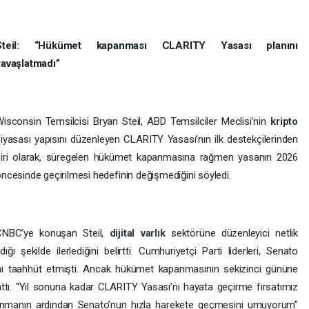
Steil: “Hükümet kapanması CLARITY Yasası planını
yavaşlatmadı”
isconsin Temsilcisi Bryan Steil, ABD Temsilciler Meclisi’nin
kripto
iyasası yapısını düzenleyen CLARITY Yasası’nın ilk destekçilerinden
biri olarak, süregelen hükümet kapanmasına rağmen yasanın 2026
ncesinde geçirilmesi hedefinin değişmediğini söyledi.
CNBC’ye konuşan Steil,
dijital varlık
sektörüne düzenleyici netlik
ı şekilde ilerlediğini belirtti. Cumhuriyetçi Parti liderleri, Senato
nı taahhüt etmişti. Ancak hükümet kapanmasının sekizinci gününe
rattı. “Yıl sonuna kadar CLARITY Yasası’nı hayata geçirme fırsatımız
anmanın ardından Senato’nun hızla harekete geçmesini umuyorum”