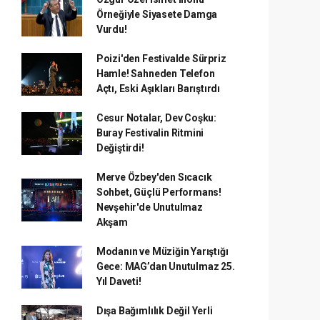
Örneğiyle Siyasete Damga
Vurdu!
Poizi'den Festivalde Sürpriz
Hamle! Sahneden Telefon
Açtı, Eski Aşıkları Barıştırdı
Cesur Notalar, Dev Coşku:
Buray Festivalin Ritmini
Değiştirdi!
Merve Özbey'den Sıcacık
Sohbet, Güçlü Performans!
Nevşehir'de Unutulmaz
Akşam
Modanın ve Müziğin Yarıştığı
Gece: MAG’dan Unutulmaz 25.
Yıl Daveti!
Dışa Bağımlılık Değil Yerli