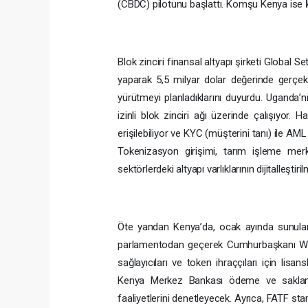
(CBDC) pilotunu başlattı. Komşu Kenya ise
Blok zinciri finansal altyapı şirketi Global 
yaparak 5,5 milyar dolar değerinde gerçe
yürütmeyi planladıklarını duyurdu. Uganda’nın
izinli blok zinciri ağı üzerinde çalışıyor. 
erişilebiliyor ve KYC (müşterini tanı) ile A
Tokenizasyon girişimi, tarım işleme merkez
sektörlerdeki altyapı varlıklarının dijitalleşti
Öte yandan Kenya’da, ocak ayında sunulan 
parlamentodan geçerek Cumhurbaşkanı Willi
sağlayıcıları ve token ihraççıları için li
Kenya Merkez Bankası ödeme ve saklama i
faaliyetlerini denetleyecek. Ayrıca, FATF st