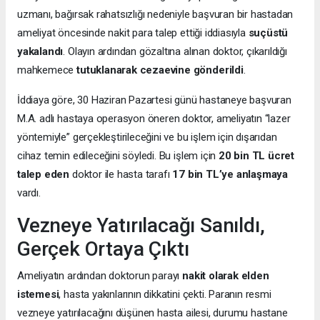
uzmanı, bağırsak rahatsızlığı nedeniyle başvuran bir hastadan
ameliyat öncesinde nakit para talep ettiği iddiasıyla
suçüstü
yakalandı
. Olayın ardından gözaltına alınan doktor, çıkarıldığı
mahkemece
tutuklanarak cezaevine gönderildi
.
İddiaya göre, 30 Haziran Pazartesi günü hastaneye başvuran
M.A. adlı hastaya operasyon öneren doktor, ameliyatın “lazer
yöntemiyle” gerçekleştirileceğini ve bu işlem için dışarıdan
cihaz temin edileceğini söyledi. Bu işlem için
20 bin TL ücret
talep eden
doktor ile hasta tarafı
17 bin TL’ye anlaşmaya
vardı.
Vezneye Yatırılacağı Sanıldı,
Gerçek Ortaya Çıktı
Ameliyatın ardından doktorun parayı
nakit olarak elden
istemesi
, hasta yakınlarının dikkatini çekti. Paranın resmi
vezneye yatırılacağını düşünen hasta ailesi, durumu hastane