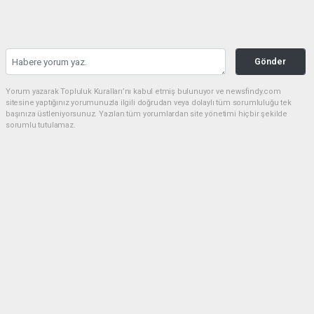
Gönder
Yorum yazarak Topluluk Kuralları’nı kabul etmiş bulunuyor ve newsfindy.com
sitesine yaptığınız yorumunuzla ilgili doğrudan veya dolaylı tüm sorumluluğu tek
başınıza üstleniyorsunuz. Yazılan tüm yorumlardan site yönetimi hiçbir şekilde
sorumlu tutulamaz.