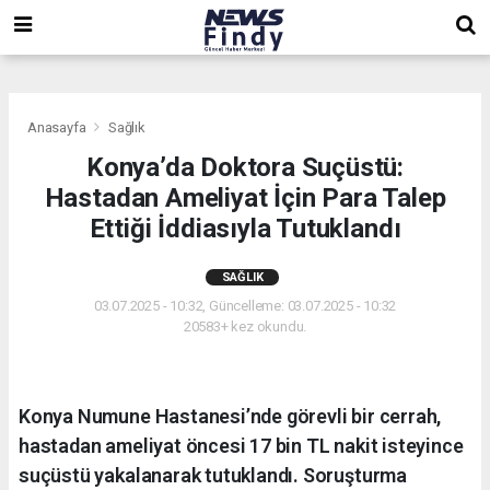
,
,
,
Anasayfa
Sağlık
Konya’da Doktora Suçüstü:
Hastadan Ameliyat İçin Para Talep
Ettiği İddiasıyla Tutuklandı
SAĞLIK
03.07.2025 - 10:32, Güncelleme: 03.07.2025 - 10:32
20583+ kez okundu.
Konya Numune Hastanesi’nde görevli bir cerrah,
hastadan ameliyat öncesi 17 bin TL nakit isteyince
suçüstü yakalanarak tutuklandı. Soruşturma