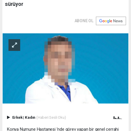
sürüyor
ABONE OL
Erkek
|
Kadın
(Haberi Sesli Oku)
Konya Numune Hastanesi ’nde görev yapan bir genel cerrahi