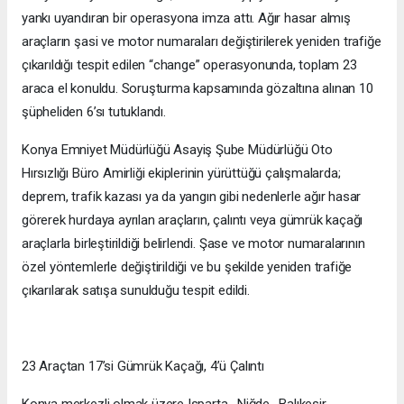
yankı uyandıran bir operasyona imza attı. Ağır hasar almış
araçların şasi ve motor numaraları değiştirilerek yeniden trafiğe
çıkarıldığı tespit edilen “change” operasyonunda, toplam 23
araca el konuldu. Soruşturma kapsamında gözaltına alınan 10
şüpheliden 6’sı tutuklandı.
Konya Emniyet Müdürlüğü Asayiş Şube Müdürlüğü Oto
Hırsızlığı Büro Amirliği ekiplerinin yürüttüğü çalışmalarda;
deprem, trafik kazası ya da yangın gibi nedenlerle ağır hasar
görerek hurdaya ayrılan araçların, çalıntı veya gümrük kaçağı
araçlarla birleştirildiği belirlendi. Şase ve motor numaralarının
özel yöntemlerle değiştirildiği ve bu şekilde yeniden trafiğe
çıkarılarak satışa sunulduğu tespit edildi.
23 Araçtan 17’si Gümrük Kaçağı, 4’ü Çalıntı
Konya merkezli olmak üzere Isparta , Niğde , Balıkesir ,