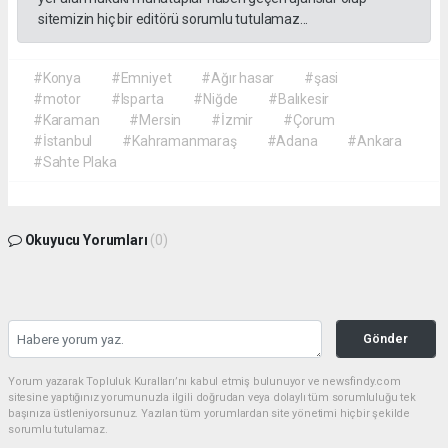
sitemizin hiç bir editörü sorumlu tutulamaz...
#Konya
#Emniyet
#Ağır hasar
#şasi
#motor
#Isparta
#Niğde
#Balıkesir
#Karaman
#Mersin
#İzmir
#Çorum
#İstanbul
#Kahramanmaraş
#Adana
#Ankara
#Sahte Plaka
Okuyucu Yorumları
(0)
Gönder
Yorum yazarak Topluluk Kuralları’nı kabul etmiş bulunuyor ve newsfindy.com
sitesine yaptığınız yorumunuzla ilgili doğrudan veya dolaylı tüm sorumluluğu tek
başınıza üstleniyorsunuz. Yazılan tüm yorumlardan site yönetimi hiçbir şekilde
sorumlu tutulamaz.