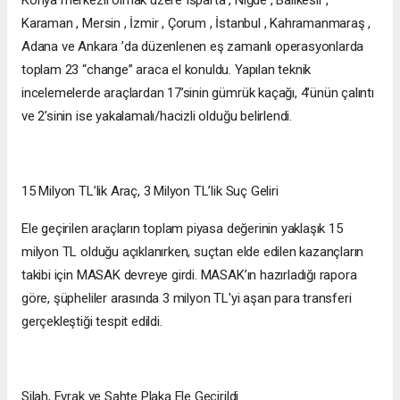
Karaman , Mersin , İzmir , Çorum , İstanbul , Kahramanmaraş ,
Adana ve Ankara ’da düzenlenen eş zamanlı operasyonlarda
toplam 23 “change” araca el konuldu. Yapılan teknik
incelemelerde araçlardan 17’sinin gümrük kaçağı, 4’ünün çalıntı
ve 2’sinin ise yakalamalı/hacizli olduğu belirlendi.
15 Milyon TL’lik Araç, 3 Milyon TL’lik Suç Geliri
Ele geçirilen araçların toplam piyasa değerinin yaklaşık 15
milyon TL olduğu açıklanırken, suçtan elde edilen kazançların
takibi için MASAK devreye girdi. MASAK’ın hazırladığı rapora
göre, şüpheliler arasında 3 milyon TL'yi aşan para transferi
gerçekleştiği tespit edildi.
Silah, Evrak ve Sahte Plaka Ele Geçirildi