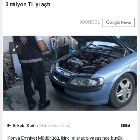
3 milyon TL’yi aştı
ABONE OL
Erkek
|
Kadın
(Haberi Sesli Oku)
Konya Emniyet Müdürlüğü, ikinci el araç piyasasında büyük