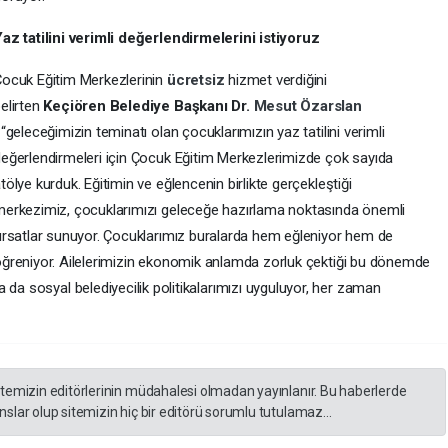
az tatilini verimli değerlendirmelerini istiyoruz
ocuk Eğitim Merkezlerinin
ücretsiz
hizmet verdiğini
elirten
Keçiören Belediye Başkanı Dr.
Mesut Özarslan
,
“geleceğimizin teminatı olan çocuklarımızın yaz tatilini verimli
eğerlendirmeleri için Çocuk Eğitim Merkezlerimizde çok sayıda
tölye kurduk. Eğitimin ve eğlencenin birlikte gerçekleştiği
erkezimiz, çocuklarımızı geleceğe hazırlama noktasında önemli
ırsatlar sunuyor. Çocuklarımız buralarda hem eğleniyor hem de
ğreniyor. Ailelerimizin ekonomik anlamda zorluk çektiği bu dönemde
 da sosyal belediyecilik politikalarımızı uyguluyor, her zaman
itemizin editörlerinin müdahalesi olmadan yayınlanır. Bu haberlerde
slar olup sitemizin hiç bir editörü sorumlu tutulamaz...