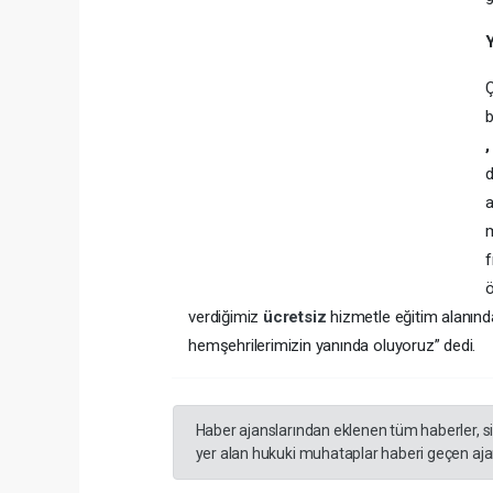
Y
Ç
b
d
a
m
f
ö
verdiğimiz
ücretsiz
hizmetle eğitim alanında
hemşehrilerimizin yanında oluyoruz” dedi.
Haber ajanslarından eklenen tüm haberler, s
yer alan hukuki muhataplar haberi geçen ajan