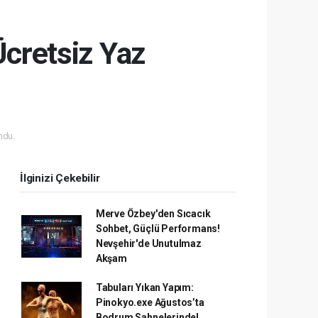
Ücretsiz Yaz
ndu.
İlginizi Çekebilir
Merve Özbey'den Sıcacık
Sohbet, Güçlü Performans!
Nevşehir'de Unutulmaz
Akşam
Tabuları Yıkan Yapım:
Pinokyo.exe Ağustos’ta
Bodrum Sahnelerinde!