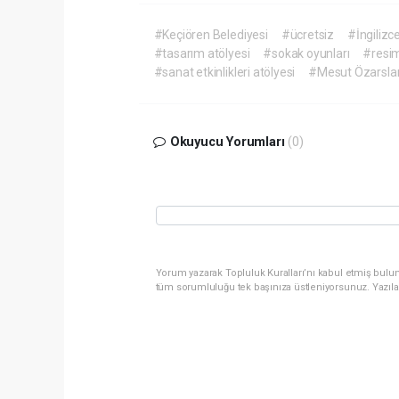
#Keçiören Belediyesi
#ücretsiz
#İngilizc
#tasarım atölyesi
#sokak oyunları
#resim
#sanat etkinlikleri atölyesi
#Mesut Özarsla
Okuyucu Yorumları
(0)
Yorum yazarak Topluluk Kuralları’nı kabul etmiş bulun
tüm sorumluluğu tek başınıza üstleniyorsunuz. Yazıla