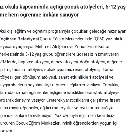
az okulu kapsamında açtığı çocuk atölyeleri, 5-12 yaş
nme hem öğrenme imkânı sunuyor
kul dışı eğitim ve öğretim programıyla çocukları geleceğe hazırlayan
Keçiören Belediyesi
Çocuk Eğitim Merkezleri’nde (ÇEM) yaz okulu
eyecanı yaşanıyor. Mehmet Ali Şahin ve Yunus Emre Kültür
erkezlerinde 5-12 yaş grubu öğrencilere
ücretsiz
hizmet veren
EM’lerde, İngilizce atölyesi, deney atölyesi, doğa atölyesi, değerler
ğitimi, tasarım atölyesi, sokak oyunları, resim atölyesi, drama
tölyesi, geri dönüşüm atölyesi,
sanat etkinlikleri atölyesi
ve
eygamberlerin hayatına ilişkin önemli eğitimler veriliyor. Çocuklar,
lanında uzman eğitmenler eşliğinde istedikleri branştaki atölyeye
atılarak deneyim yaşıyor. Üreterek yaratıcılıklarını geliştirme fırsatı
ulan minik öğrenciler, eğitici materyaller ve oyunlar aracılığıyla
ğlenceli anlara tanıklık ediyor. Yaz okuluyla eğitimleri kesintisiz
ürdüren Çocuk Eğitim Merkezleri, minik öğrencilerden yoğun ilgi
örüyor.