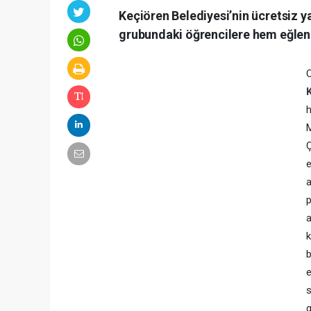
Keçiören Belediyesi’nin ücretsiz y
grubundaki öğrencilere hem eğle
O
h
M
Ç
e
a
p
a
k
b
e
s
g