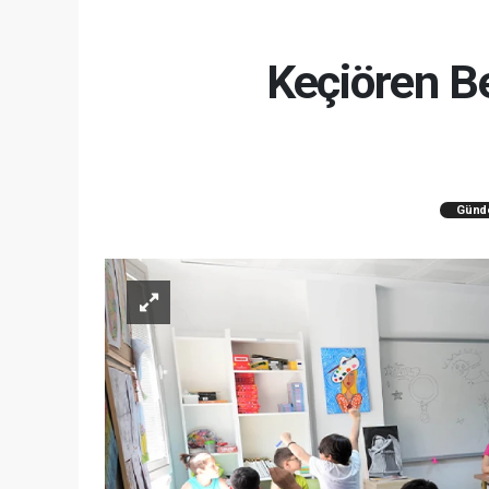
Keçiören Be
Günd