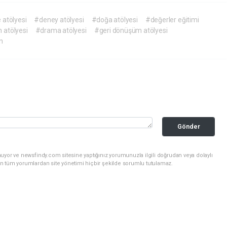
e atölyesi
#deney atölyesi
#doğa atölyesi
#değerler eğitimi
 atölyesi
#drama atölyesi
#geri dönüşüm atölyesi
n
Gönder
uyor ve newsfindy.com sitesine yaptığınız yorumunuzla ilgili doğrudan veya dolaylı
n tüm yorumlardan site yönetimi hiçbir şekilde sorumlu tutulamaz.