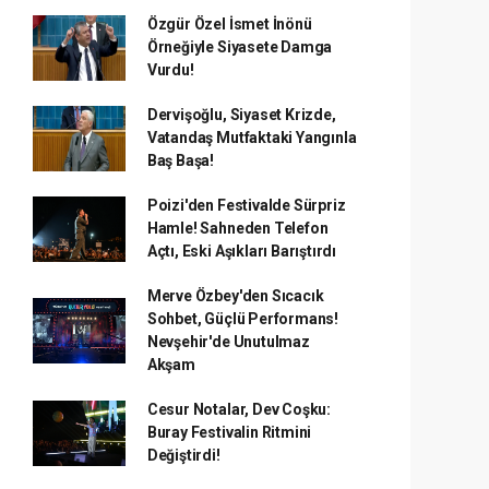
Özgür Özel İsmet İnönü
Örneğiyle Siyasete Damga
Vurdu!
Dervişoğlu, Siyaset Krizde,
Vatandaş Mutfaktaki Yangınla
Baş Başa!
Poizi'den Festivalde Sürpriz
Hamle! Sahneden Telefon
Açtı, Eski Aşıkları Barıştırdı
Merve Özbey'den Sıcacık
Sohbet, Güçlü Performans!
Nevşehir'de Unutulmaz
Akşam
Cesur Notalar, Dev Coşku:
Buray Festivalin Ritmini
Değiştirdi!