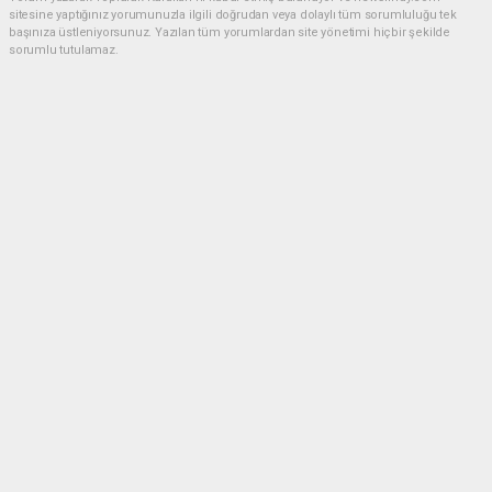
sitesine yaptığınız yorumunuzla ilgili doğrudan veya dolaylı tüm sorumluluğu tek
başınıza üstleniyorsunuz. Yazılan tüm yorumlardan site yönetimi hiçbir şekilde
sorumlu tutulamaz.