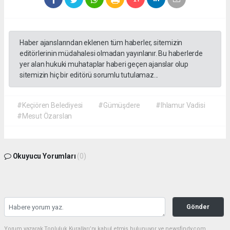
Haber ajanslarından eklenen tüm haberler, sitemizin
editörlerinin müdahalesi olmadan yayınlanır. Bu haberlerde
yer alan hukuki muhataplar haberi geçen ajanslar olup
sitemizin hiç bir editörü sorumlu tutulamaz...
#Keçiören Belediyesi
#Gümüşdere
#Ihlamur Vadisi
#Mesut Özarslan
Okuyucu Yorumları
(0)
Gönder
Yorum yazarak Topluluk Kuralları’nı kabul etmiş bulunuyor ve newsfindy.com