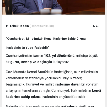
Erkek
|
Kadın
(Haberi Sesli Oku)
“Cumhuriyet, Milletimizin Kendi Kaderine Sahip Çıkma
İradesinin En Yüce İfadesidir”
Cumhuriyetimizin ilanının
102. yıl dönümünü
, milletçe büyük
bir
gurur, sevinç ve coşkuyla
kutluyoruz.
Gazi Mustafa Kemal Atatürk’ün önderliğinde, aziz milletimizin
kahramanlık destanlarıyla yoğrulan bu büyük zafer;
bağımsızlık, hürriyet ve millet iradesine dayalı
bir yönetim
anlayışının temellerini atmıştır. Cumhuriyet, Türk milletinin
kendi
kaderine sahip çıkma iradesinin
en yüce ifadesidir.
Bu kutlu gün, bize sadece
geçmişin zaferlerini
değil, aynı