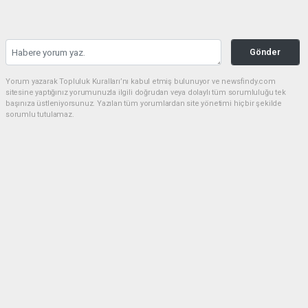
Gönder
Yorum yazarak Topluluk Kuralları’nı kabul etmiş bulunuyor ve newsfindy.com
sitesine yaptığınız yorumunuzla ilgili doğrudan veya dolaylı tüm sorumluluğu tek
başınıza üstleniyorsunuz. Yazılan tüm yorumlardan site yönetimi hiçbir şekilde
sorumlu tutulamaz.