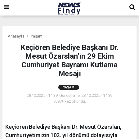
,
,
,
Anasayfa
Yaşam
Keçiören Belediye Başkanı Dr.
Mesut Özarslan’ın 29 Ekim
Cumhuriyet Bayramı Kutlama
Mesajı
YAŞAM
28.10.2025 - 14:39, Güncelleme: 28.10.2025 - 14:39
5097+ kez okundu.
Keçiören Belediye Başkanı Dr. Mesut Özarslan,
Cumhuriyetimizin 102. yıl dönümü dolayısıyla