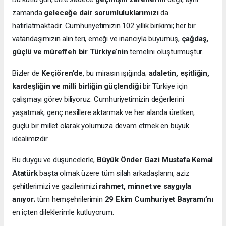
zamanda
geleceğe dair sorumluluklarımızı
da
hatırlatmaktadır. Cumhuriyetimizin 102 yıllık birikimi; her bir
vatandaşımızın alın teri, emeği ve inancıyla büyümüş,
çağdaş,
güçlü ve müreffeh bir Türkiye’nin
temelini oluşturmuştur.
Bizler de
Keçiören’de
, bu mirasın ışığında;
adaletin, eşitliğin,
kardeşliğin ve milli birliğin güçlendiği
bir Türkiye için
çalışmayı görev biliyoruz. Cumhuriyetimizin değerlerini
yaşatmak, genç nesillere aktarmak ve her alanda üretken,
güçlü bir millet olarak yolumuza devam etmek en büyük
idealimizdir.
Bu duygu ve düşüncelerle,
Büyük Önder Gazi Mustafa Kemal
Atatürk
başta olmak üzere tüm silah arkadaşlarını, aziz
şehitlerimizi ve gazilerimizi
rahmet, minnet ve saygıyla
anıyor
; tüm hemşehrilerimin
29 Ekim Cumhuriyet Bayramı’nı
en içten dileklerimle kutluyorum.