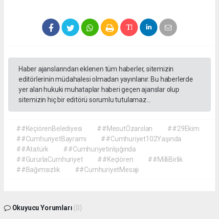
Haber ajanslarından eklenen tüm haberler, sitemizin
editörlerinin müdahalesi olmadan yayınlanır. Bu haberlerde
yer alan hukuki muhataplar haberi geçen ajanslar olup
sitemizin hiç bir editörü sorumlu tutulamaz...
##KeçiörenBelediyesi
##MesutÖzarslan
##29Ekim
##CumhuriyetBayramı
##Cumhuriyet102Yaşında
##Atatürk
##CumhuriyetinIşığında
##GururlaCumhuriyet
##Keçiören
##MilliBirlik
##Bağımsızlık
##CumhuriyetMesajı
Okuyucu Yorumları
(0)