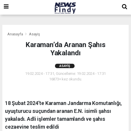
,
,
,
Anasayfa
Asayiş
Karaman’da Aranan Şahıs
Yakalandı
ASAYIŞ
19.02.2024 - 17:31, Güncelleme: 19.02.2024 - 17:31
16873+ kez okundu.
18 Şubat 2024’te Karaman Jandarma Komutanlığı,
uyuşturucu suçundan aranan E.N. isimli şahsı
yakaladı. Adli işlemler tamamlandı ve şahıs
cezaevine teslim edildi