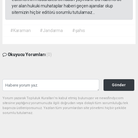
yer alan hukuki muhataplar haberi geçen ajanslar olup
sitemizin hiç bir editörü sorumlu tutulamaz...
#Karaman
#Jandarma
#şahıs
Okuyucu Yorumları
(0)
Gönder
Yorum yazarak Topluluk Kuralları’nı kabul etmiş bulunuyor ve newsfindy.com
sitesine yaptığınız yorumunuzla ilgili doğrudan veya dolaylı tüm sorumluluğu tek
başınıza üstleniyorsunuz. Yazılan tüm yorumlardan site yönetimi hiçbir şekilde
sorumlu tutulamaz.