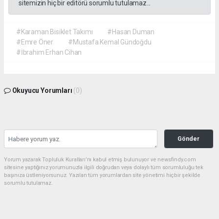
sitemizin hiç bir editörü sorumlu tutulamaz...
#Karaman Bisiklet Takımı
#Hasan Duman
#Emre Öner
#Mustafa Kemal Gündoğdu
#İbrahim Erhan Cihan
Okuyucu Yorumları
(0)
Gönder
Yorum yazarak Topluluk Kuralları’nı kabul etmiş bulunuyor ve newsfindy.com
sitesine yaptığınız yorumunuzla ilgili doğrudan veya dolaylı tüm sorumluluğu tek
başınıza üstleniyorsunuz. Yazılan tüm yorumlardan site yönetimi hiçbir şekilde
sorumlu tutulamaz.