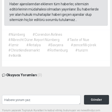
Haber ajanslarından eklenen tüm haberler, sitemizin
editörlerinin müdahalesi olmadan yayınlanır. Bu haberlerde
yer alan hukuki muhataplar haberi geçen ajanslar olup
sitemizin hiç bir editörü sorumlu tutulamaz...
#Nürnberg
#Corendon Airlines
#Albrecht Dürer Airport Nürnberg
#Taste of Nue
#İzmir
#Antalya
#Bavyera
#zencefilli çörek
#Christkindlesmarkt
#Rothenburg
#turizm
#etkinlik
Okuyucu Yorumları
(0)
Gönder
Yorum yazarak Topluluk Kuralları’nı kabul etmiş bulunuyor ve newsfindy.com