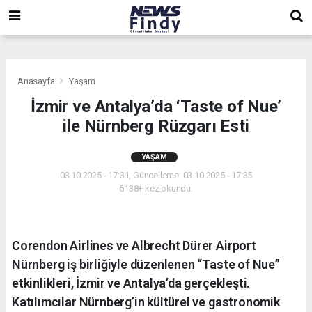
,
,
,
Anasayfa
Yaşam
İzmir ve Antalya’da ‘Taste of Nue’
ile Nürnberg Rüzgarı Esti
YAŞAM
03.10.2025 - 17:31, Güncelleme: 03.10.2025 - 17:35
6138+ kez okundu.
Corendon Airlines ve Albrecht Dürer Airport
Nürnberg iş birliğiyle düzenlenen “Taste of Nue”
etkinlikleri, İzmir ve Antalya’da gerçekleşti.
Katılımcılar Nürnberg’in kültürel ve gastronomik