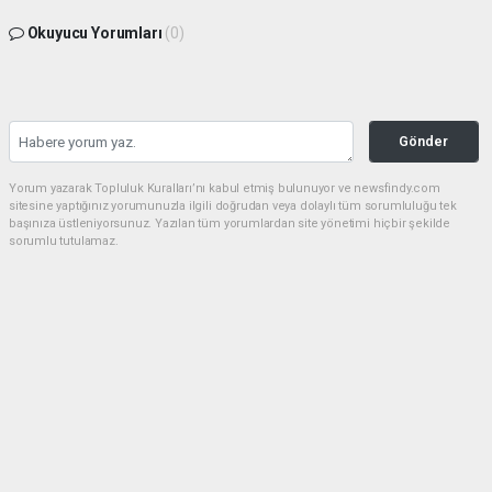
Okuyucu Yorumları
(0)
Gönder
Yorum yazarak Topluluk Kuralları’nı kabul etmiş bulunuyor ve newsfindy.com
sitesine yaptığınız yorumunuzla ilgili doğrudan veya dolaylı tüm sorumluluğu tek
başınıza üstleniyorsunuz. Yazılan tüm yorumlardan site yönetimi hiçbir şekilde
sorumlu tutulamaz.