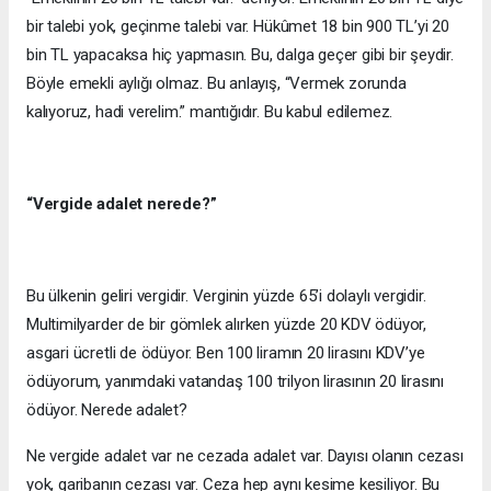
bir talebi yok, geçinme talebi var. Hükûmet 18 bin 900 TL’yi 20
bin TL yapacaksa hiç yapmasın. Bu, dalga geçer gibi bir şeydir.
Böyle emekli aylığı olmaz. Bu anlayış, “Vermek zorunda
kalıyoruz, hadi verelim.” mantığıdır. Bu kabul edilemez.
“Vergide adalet nerede?”
Bu ülkenin geliri vergidir. Verginin yüzde 65’i dolaylı vergidir.
Multimilyarder de bir gömlek alırken yüzde 20 KDV ödüyor,
asgari ücretli de ödüyor. Ben 100 liramın 20 lirasını KDV’ye
ödüyorum, yanımdaki vatandaş 100 trilyon lirasının 20 lirasını
ödüyor. Nerede adalet?
Ne vergide adalet var ne cezada adalet var. Dayısı olanın cezası
yok, garibanın cezası var. Ceza hep aynı kesime kesiliyor. Bu