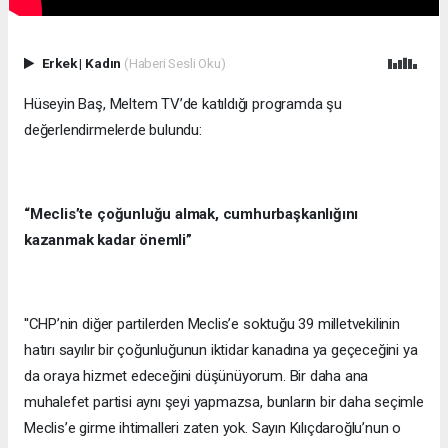
Erkek
|
Kadın
(Haberi Sesli Oku)
Hüseyin Baş, Meltem TV’de katıldığı programda şu
değerlendirmelerde bulundu:
“Meclis’te çoğunluğu almak, cumhurbaşkanlığını
kazanmak kadar önemli”
''CHP’nin diğer partilerden Meclis’e soktuğu 39 milletvekilinin
hatırı sayılır bir çoğunluğunun iktidar kanadına ya geçeceğini ya
da oraya hizmet edeceğini düşünüyorum. Bir daha ana
muhalefet partisi aynı şeyi yapmazsa, bunların bir daha seçimle
Meclis’e girme ihtimalleri zaten yok. Sayın Kılıçdaroğlu’nun o