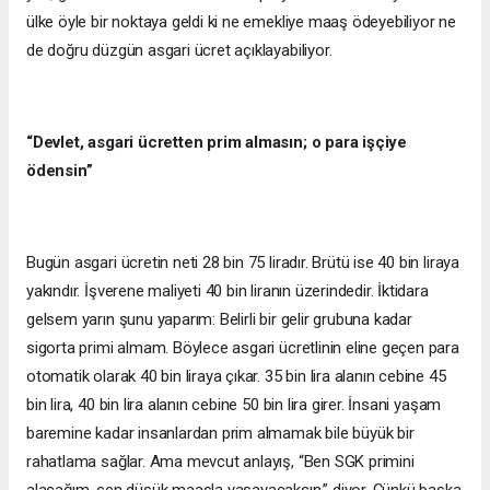
ülke öyle bir noktaya geldi ki ne emekliye maaş ödeyebiliyor ne
de doğru düzgün asgari ücret açıklayabiliyor.
“Devlet, asgari ücretten prim almasın; o para işçiye
ödensin”
Bugün asgari ücretin neti 28 bin 75 liradır. Brütü ise 40 bin liraya
yakındır. İşverene maliyeti 40 bin liranın üzerindedir. İktidara
gelsem yarın şunu yaparım: Belirli bir gelir grubuna kadar
sigorta primi almam. Böylece asgari ücretlinin eline geçen para
otomatik olarak 40 bin liraya çıkar. 35 bin lira alanın cebine 45
bin lira, 40 bin lira alanın cebine 50 bin lira girer. İnsani yaşam
baremine kadar insanlardan prim almamak bile büyük bir
rahatlama sağlar. Ama mevcut anlayış, “Ben SGK primini
alacağım, sen düşük maaşla yaşayacaksın.” diyor. Çünkü başka