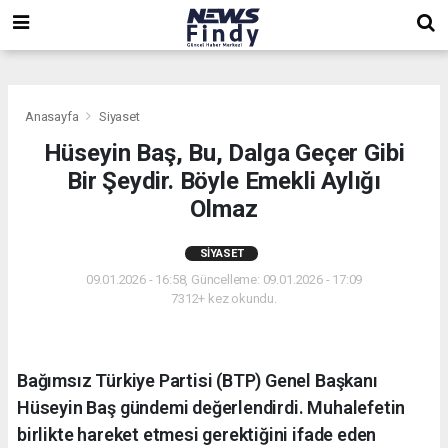
,
,
,
Anasayfa
Siyaset
Hüseyin Baş, Bu, Dalga Geçer Gibi
Bir Şeydir. Böyle Emekli Aylığı
Olmaz
SIYASET
09.01.2026 - 16:58, Güncelleme: 09.01.2026 - 17:09
7312+ kez okundu.
Bağımsız Türkiye Partisi (BTP) Genel Başkanı
Hüseyin Baş gündemi değerlendirdi. Muhalefetin
birlikte hareket etmesi gerektiğini ifade eden