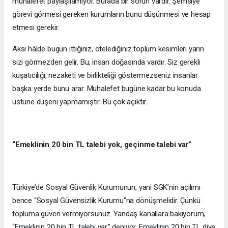
muhalefet paylaşılamıyor. Burada bir sorun vardır. Şemsiye
görevi görmesi gereken kurumların bunu düşünmesi ve hesap
etmesi gerekir.
Aksi hâlde bugün ittiğiniz, ötelediğiniz toplum kesimleri yarın
sizi görmezden gelir. Bu, insan doğasında vardır. Siz gerekli
kuşatıcılığı, nezaketi ve birlikteliği göstermezseniz insanlar
başka yerde bunu arar. Muhalefet bugüne kadar bu konuda
üstüne düşeni yapmamıştır. Bu çok açıktır.
“Emeklinin 20 bin TL talebi yok, geçinme talebi var”
Türkiye’de Sosyal Güvenlik Kurumunun, yani SGK’nin açılımı
bence “Sosyal Güvensizlik Kurumu”na dönüşmelidir. Çünkü
topluma güven vermiyorsunuz. Yandaş kanallara bakıyorum,
“Emeklinin 20 bin TL talebi var.” deniyor. Emeklinin 20 bin TL diye