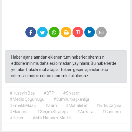
Haber ajanslarından eklenen tüm haberler, sitemizin
editörlerinin müdahalesi olmadan yayınlanır. Bu haberlerde
yer alan hukuki muhataplar haberi geçen ajanslar olup
sitemizin hiç bir editörü sorumlu tutulamaz...
#Hüseyin Baş
#BTP
#Siyaset
#Meclis Çoğunluğu
#Cumhurbaşkanlığı
#Emekli Maaşı
#Zam
#Muhalefet
#Birlik Çağrısı
#Ekonomi
#Seçim Stratejisi
#Ankara
#Gündem
#Haber
#Milli Ekonomi Modeli