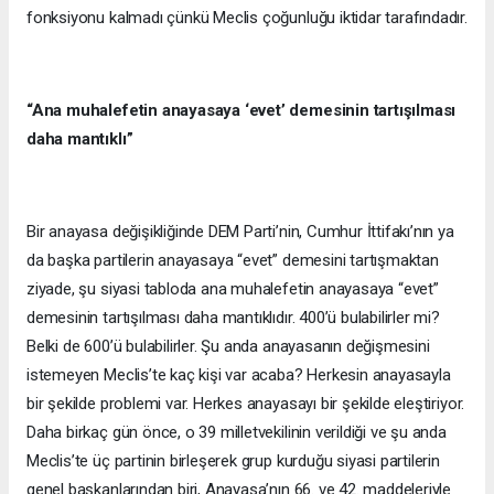
fonksiyonu kalmadı çünkü Meclis çoğunluğu iktidar tarafındadır.
“Ana muhalefetin anayasaya ‘evet’ demesinin tartışılması
daha mantıklı”
Bir anayasa değişikliğinde DEM Parti’nin, Cumhur İttifakı’nın ya
da başka partilerin anayasaya “evet” demesini tartışmaktan
ziyade, şu siyasi tabloda ana muhalefetin anayasaya “evet”
demesinin tartışılması daha mantıklıdır. 400’ü bulabilirler mi?
Belki de 600’ü bulabilirler. Şu anda anayasanın değişmesini
istemeyen Meclis’te kaç kişi var acaba? Herkesin anayasayla
bir şekilde problemi var. Herkes anayasayı bir şekilde eleştiriyor.
Daha birkaç gün önce, o 39 milletvekilinin verildiği ve şu anda
Meclis’te üç partinin birleşerek grup kurduğu siyasi partilerin
genel başkanlarından biri, Anayasa’nın 66. ve 42. maddeleriyle