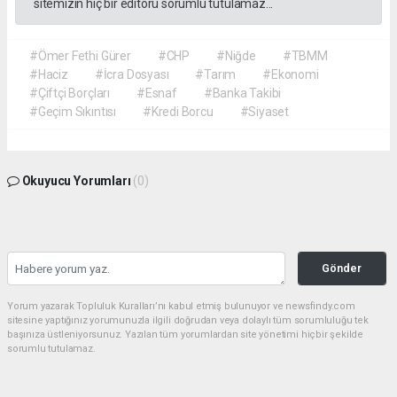
sitemizin hiç bir editörü sorumlu tutulamaz...
#Ömer Fethi Gürer
#CHP
#Niğde
#TBMM
#Haciz
#İcra Dosyası
#Tarım
#Ekonomi
#Çiftçi Borçları
#Esnaf
#Banka Takibi
#Geçim Sıkıntısı
#Kredi Borcu
#Siyaset
Okuyucu Yorumları
(0)
Gönder
Yorum yazarak Topluluk Kuralları’nı kabul etmiş bulunuyor ve newsfindy.com
sitesine yaptığınız yorumunuzla ilgili doğrudan veya dolaylı tüm sorumluluğu tek
başınıza üstleniyorsunuz. Yazılan tüm yorumlardan site yönetimi hiçbir şekilde
sorumlu tutulamaz.