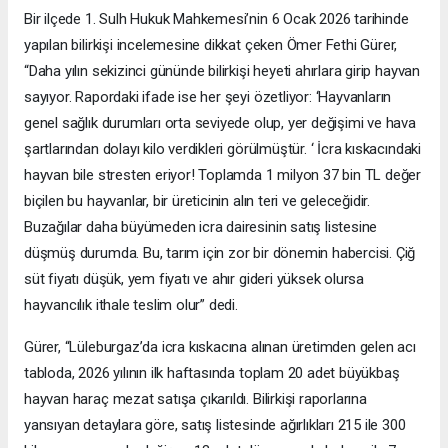
Bir ilçede 1. Sulh Hukuk Mahkemesi’nin 6 Ocak 2026 tarihinde
yapılan bilirkişi incelemesine dikkat çeken Ömer Fethi Gürer,
“Daha yılın sekizinci gününde bilirkişi heyeti ahırlara girip hayvan
sayıyor. Rapordaki ifade ise her şeyi özetliyor: ‘Hayvanların
genel sağlık durumları orta seviyede olup, yer değişimi ve hava
şartlarından dolayı kilo verdikleri görülmüştür. ‘ İcra kıskacındaki
hayvan bile stresten eriyor! Toplamda 1 milyon 37 bin TL değer
biçilen bu hayvanlar, bir üreticinin alın teri ve geleceğidir.
Buzağılar daha büyümeden icra dairesinin satış listesine
düşmüş durumda. Bu, tarım için zor bir dönemin habercisi. Çiğ
süt fiyatı düşük, yem fiyatı ve ahır gideri yüksek olursa
hayvancılık ithale teslim olur” dedi.
Gürer, “Lüleburgaz’da icra kıskacına alınan üretimden gelen acı
tabloda, 2026 yılının ilk haftasında toplam 20 adet büyükbaş
hayvan haraç mezat satışa çıkarıldı. Bilirkişi raporlarına
yansıyan detaylara göre, satış listesinde ağırlıkları 215 ile 300