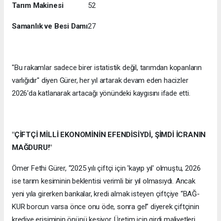
Tarım Makinesi
52
Samanlık ve Besi Damı
27
"Bu rakamlar sadece birer istatistik değil, tarımdan kopanların
varlığıdır" diyen Gürer, her yıl artarak devam eden hacizler
2026'da katlanarak artacağı yönündeki kaygısını ifade etti.
"ÇİFTÇİ MİLLİ EKONOMİNİN EFENDİSİYDİ, ŞİMDİ İCRANIN
MAĞDURU!"
Ömer Fethi Gürer, “2025 yılı çiftçi için 'kayıp yıl' olmuştu, 2026
ise tarım kesiminin beklentisi verimli bir yıl olmasıydı. Ancak
yeni yıla girerken bankalar, kredi almak isteyen çiftçiye “BAĞ-
KUR borcun varsa önce onu öde, sonra gel” diyerek çiftçinin
krediye erişiminin önünü kesiyor. Üretim için girdi maliyetleri