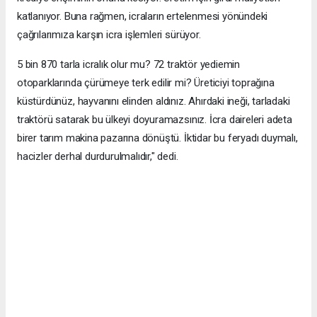
katlanıyor. Buna rağmen, icraların ertelenmesi yönündeki
çağrılarımıza karşın icra işlemleri sürüyor.
5 bin 870 tarla icralık olur mu? 72 traktör yediemin
otoparklarında çürümeye terk edilir mi? Üreticiyi toprağına
küstürdünüz, hayvanını elinden aldınız. Ahırdaki ineği, tarladaki
traktörü satarak bu ülkeyi doyuramazsınız. İcra daireleri adeta
birer tarım makina pazarına dönüştü. İktidar bu feryadı duymalı,
hacizler derhal durdurulmalıdır," dedi.