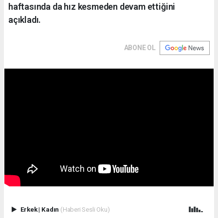
haftasında da hız kesmeden devam ettiğini
açıkladı.
ABONE OL
Erkek
|
Kadın
(Haberi Sesli Oku)