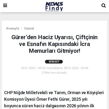
,
,
,
Anasayfa
Siyaset
Gürer’den Haciz Uyarısı, Çiftçinin
ve Esnafın Kapısındaki İcra
Memurları Gitmiyor!
SIYASET
09.01.2026 - 09:54, Güncelleme: 09.01.2026 - 09:59
5784+ kez okundu.
CHP Niğde Milletvekili ve Tarım, Orman ve Köyişleri
Komisyon Üyesi Ömer Fethi Gürer, 2025 yılı
boyunca süren haciz dalgasının 2026 yılının ilk