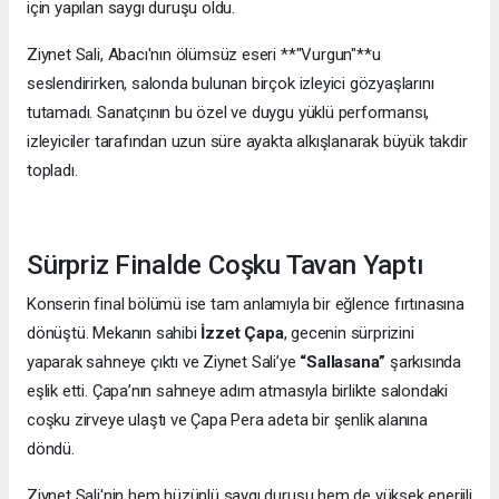
için yapılan saygı duruşu oldu.
Ziynet Sali, Abacı'nın ölümsüz eseri **"Vurgun"**u
seslendirirken, salonda bulunan birçok izleyici gözyaşlarını
tutamadı. Sanatçının bu özel ve duygu yüklü performansı,
izleyiciler tarafından uzun süre ayakta alkışlanarak büyük takdir
topladı.
Sürpriz Finalde Coşku Tavan Yaptı
Konserin final bölümü ise tam anlamıyla bir eğlence fırtınasına
dönüştü. Mekanın sahibi
İzzet Çapa
, gecenin sürprizini
yaparak sahneye çıktı ve Ziynet Sali’ye
“Sallasana”
şarkısında
eşlik etti. Çapa’nın sahneye adım atmasıyla birlikte salondaki
coşku zirveye ulaştı ve Çapa Pera adeta bir şenlik alanına
döndü.
Ziynet Sali'nin hem hüzünlü saygı duruşu hem de yüksek enerjili