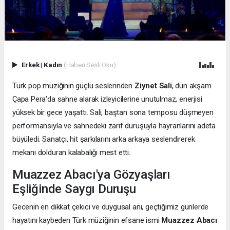
Erkek
|
Kadın
(Haberi Sesli Oku)
Türk pop müziğinin güçlü seslerinden
Ziynet Sali
, dün akşam
Çapa Pera'da sahne alarak izleyicilerine unutulmaz, enerjisi
yüksek bir gece yaşattı. Sali, baştan sona temposu düşmeyen
performansıyla ve sahnedeki zarif duruşuyla hayranlarını adeta
büyüledi. Sanatçı, hit şarkılarını arka arkaya seslendirerek
mekanı dolduran kalabalığı mest etti.
Muazzez Abacı'ya Gözyaşları
Eşliğinde Saygı Duruşu
Gecenin en dikkat çekici ve duygusal anı, geçtiğimiz günlerde
hayatını kaybeden Türk müziğinin efsane ismi
Muazzez Abacı