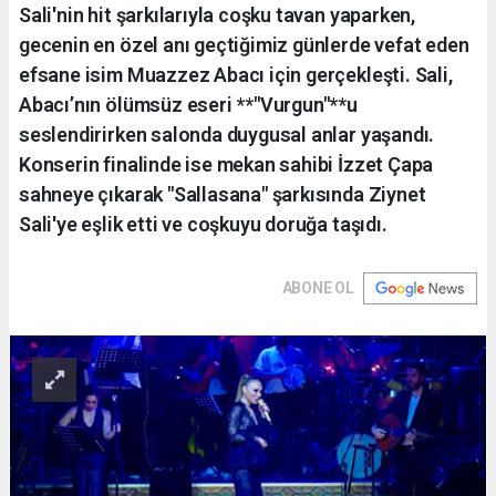
Sali'nin hit şarkılarıyla coşku tavan yaparken,
gecenin en özel anı geçtiğimiz günlerde vefat eden
efsane isim Muazzez Abacı için gerçekleşti. Sali,
Abacı’nın ölümsüz eseri **"Vurgun"**u
seslendirirken salonda duygusal anlar yaşandı.
Konserin finalinde ise mekan sahibi İzzet Çapa
sahneye çıkarak "Sallasana" şarkısında Ziynet
Sali'ye eşlik etti ve coşkuyu doruğa taşıdı.
ABONE OL