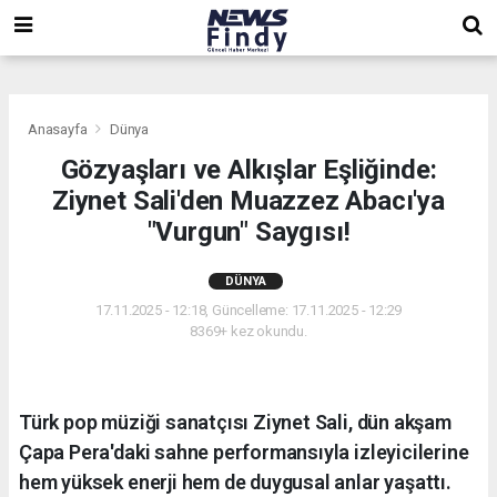
,
,
,
Anasayfa
Dünya
Gözyaşları ve Alkışlar Eşliğinde:
Ziynet Sali'den Muazzez Abacı'ya
"Vurgun" Saygısı!
DÜNYA
17.11.2025 - 12:18, Güncelleme: 17.11.2025 - 12:29
8369+ kez okundu.
Türk pop müziği sanatçısı Ziynet Sali, dün akşam
Çapa Pera'daki sahne performansıyla izleyicilerine
hem yüksek enerji hem de duygusal anlar yaşattı.