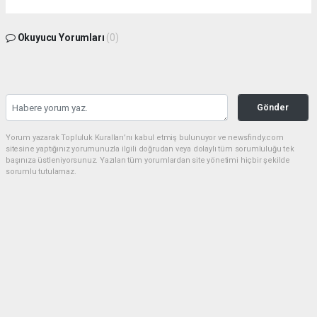
Okuyucu Yorumları
(0)
Gönder
Yorum yazarak Topluluk Kuralları’nı kabul etmiş bulunuyor ve newsfindy.com
sitesine yaptığınız yorumunuzla ilgili doğrudan veya dolaylı tüm sorumluluğu tek
başınıza üstleniyorsunuz. Yazılan tüm yorumlardan site yönetimi hiçbir şekilde
sorumlu tutulamaz.