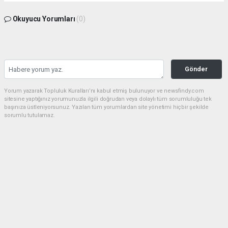
Okuyucu Yorumları
(0)
Gönder
Yorum yazarak Topluluk Kuralları’nı kabul etmiş bulunuyor ve newsfindy.com
sitesine yaptığınız yorumunuzla ilgili doğrudan veya dolaylı tüm sorumluluğu tek
başınıza üstleniyorsunuz. Yazılan tüm yorumlardan site yönetimi hiçbir şekilde
sorumlu tutulamaz.