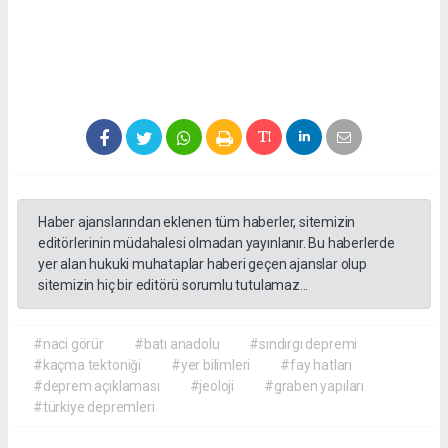
Haber ajanslarından eklenen tüm haberler, sitemizin
editörlerinin müdahalesi olmadan yayınlanır. Bu haberlerde
yer alan hukuki muhataplar haberi geçen ajanslar olup
sitemizin hiç bir editörü sorumlu tutulamaz...
#naci görür
#batı anadolu
#sındırgı depremi
#kaçma tektoniği
#yer bilimleri
#fay hatları
#deprem açıklaması
#jeoloji
#graben yapıları
#türkiye depremleri