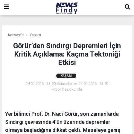
,
,
,
Anasayfa
Yaşam
Görür’den Sındırgı Depremleri İçin
Kritik Açıklama: Kaçma Tektoniği
Etkisi
YAŞAM
24.01.2026 - 13:50, Güncelleme: 24.01.2026 - 13:50
7036+ kez okundu.
Yer bilimci Prof. Dr. Naci Görür, son zamanlarda
Sındırgı çevresinde 4’ün üzerinde depremler
olmaya başladığına dikkat çekti. Meseleye geniş