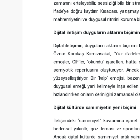
zamanını erteleyebilir, sessizliği bile bir str
ifade’ye doğru kaydırır. Kısacası, yazışma
mahremiyetini ve duygusal ritmini koruma biç
Dijital iletişim duyguların aktarım biçimin
Dijital iletişimin, duyguların aktarım biçim
Öznur Karakaş Kırmızısakal, “Yüz ifadeleri
emojiler, GIF’ler, ‘okundu’ işaretleri, hatt
semiyotik repertuarını oluşturuyor. Anc
yüzeyselleştiriyor. Bir ‘kalp’ emojisi, b
duygusal emeği, yani kelimeyle inşa edilen yak
hızlandırırken onların derinliğini zamansal ola
Dijital kültürde samimiyetin yeni biçimi
İletişimdeki “samimiyet” kavramına işaret
bedensel yakınlık, göz teması ve spontan t
Ancak dijital kültürde samimiyet artık yaln