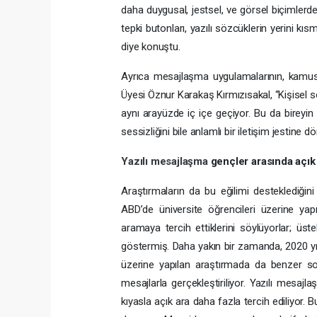
daha duygusal, jestsel, ve görsel biçimlerde
tepki butonları, yazılı sözcüklerin yerini kıs
diye konuştu.
Ayrıca mesajlaşma uygulamalarının, kamusal i
Üyesi Öznur Karakaş Kırmızısakal, “Kişisel so
aynı arayüzde iç içe geçiyor. Bu da bireyin 
sessizliğini bile anlamlı bir iletişim jestine 
Yazılı mesajlaşma
gençler arasında açık
Araştırmaların da bu eğilimi desteklediğini
ABD’de üniversite öğrencileri üzerine yapı
aramaya tercih ettiklerini söylüyorlar; ü
göstermiş. Daha yakın bir zamanda, 2020 yılı
üzerine yapılan araştırmada da benzer sonu
mesajlarla gerçekleştiriliyor. Yazılı mesaj
kıyasla açık ara daha fazla tercih ediliyor.