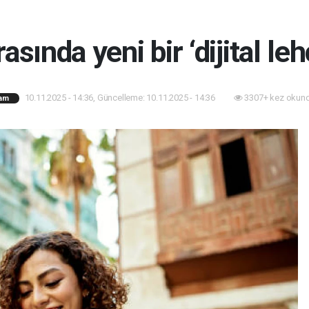
asında yeni bir ‘dijital leh
10.11.2025 - 14:36, Güncelleme: 10.11.2025 - 14:36
3307+ kez okund
am