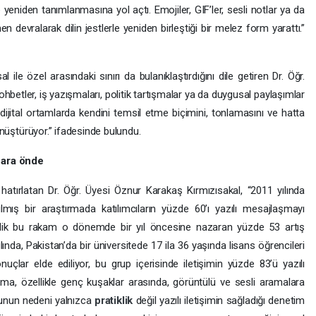
 yeniden tanımlanmasına yol açtı. Emojiler, GIF’ler, sesli notlar ya da
men devralarak dilin jestlerle yeniden birleştiği bir melez form yarattı.”
le özel arasındaki sınırı da bulanıklaştırdığını dile getiren Dr. Öğr.
hbetler, iş yazışmaları, politik tartışmalar ya da duygusal paylaşımlar
dijital ortamlarda kendini temsil etme biçimini, tonlamasını ve hatta
dönüştürüyor.” ifadesinde bulundu.
 ara önde
 hatırlatan Dr. Öğr. Üyesi Öznur Karakaş Kırmızısakal, “2011 yılında
lmış bir araştırmada katılımcıların yüzde 60’ı yazılı mesajlaşmayı
stelik bu rakam o dönemde bir yıl öncesine nazaran yüzde 53 artış
nda, Pakistan’da bir üniversitede 17 ila 36 yaşında lisans öğrencileri
çlar elde ediliyor, bu grup içerisinde iletişimin yüzde 83’ü yazılı
laşma, özellikle genç kuşaklar arasında, görüntülü ve sesli aramalara
 Bunun nedeni yalnızca
pratiklik
değil yazılı iletişimin sağladığı denetim