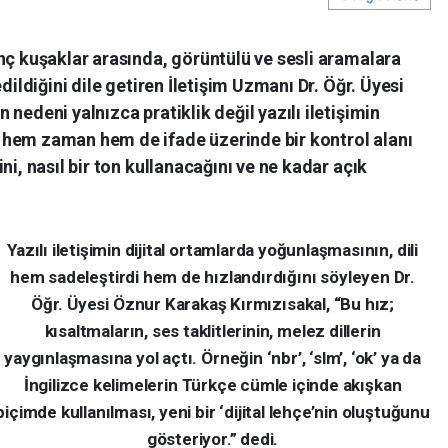
nç kuşaklar arasında, görüntülü ve sesli aramalara
dildiğini dile getiren İletişim Uzmanı Dr. Öğr. Üyesi
nedeni yalnızca pratiklik değil yazılı iletişimin
 hem zaman hem de ifade üzerinde bir kontrol alanı
ni, nasıl bir ton kullanacağını ve ne kadar açık
Yazılı iletişimin dijital ortamlarda yoğunlaşmasının, dili
hem sadeleştirdi hem de hızlandırdığını söyleyen Dr.
Öğr. Üyesi Öznur Karakaş Kırmızısakal, “Bu hız;
kısaltmaların, ses taklitlerinin, melez dillerin
yaygınlaşmasına yol açtı. Örneğin ‘nbr’, ‘slm’, ‘ok’ ya da
İngilizce kelimelerin Türkçe cümle içinde akışkan
biçimde kullanılması, yeni bir ‘dijital lehçe’nin oluştuğunu
gösteriyor.” dedi.