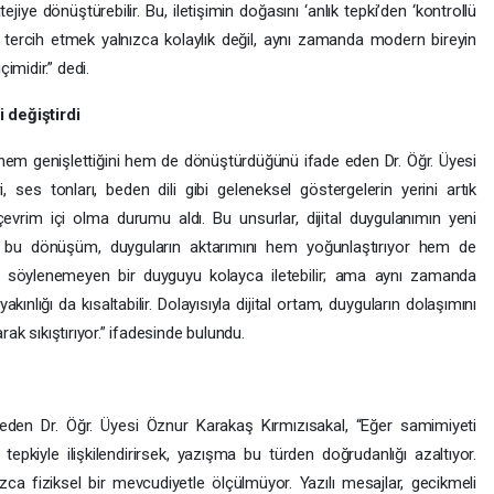
atejiye dönüştürebilir. Bu, iletişimin doğasını ‘anlık tepki’den ‘kontrollü
yı tercih etmek yalnızca kolaylık değil, aynı zamanda modern bireyin
imidir.” dedi.
i değiştirdi
ini hem genişlettiğini hem de dönüştürdüğünü ifade eden Dr. Öğr. Üyesi
, ses tonları, beden dili gibi geleneksel göstergelerin yerini artık
a çevrim içi olma durumu aldı. Bu unsurlar, dijital duygulanımın yeni
ak bu dönüşüm, duyguların aktarımını hem yoğunlaştırıyor hem de
azen söylenemeyen bir duyguyu kolayca iletebilir; ama aynı zamanda
ınlığı da kısaltabilir. Dolayısıyla dijital ortam, duyguların dolaşımını
rak sıkıştırıyor.” ifadesinde bulundu.
 eden Dr. Öğr. Üyesi Öznur Karakaş Kırmızısakal, “Eğer samimiyeti
epkiyle ilişkilendirirsek, yazışma bu türden doğrudanlığı azaltıyor.
ızca fiziksel bir mevcudiyetle ölçülmüyor. Yazılı mesajlar, gecikmeli