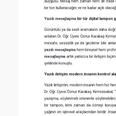
duygusu. Mesaj hem zaman hem de ifade üzer
bir ton kullanacağını ve ne kadar açık olacağı
Yazılı mesajlaşma
bir tür dijital tampon
Görüntülü ya da sesli aramaların daha doğru
anlatan Dr. Öğr. Üyesi Öznur Karakaş Kırmız
mesafe, sessizlik ya da gecikme bile anl
yazılı mesajlaşma
hem bireysel hem profesy
mesajlaşma
artık yalnızca bir iletişim biç
şeklinde konuştu.
Yazılı iletişim modern insanın kontrol ala
Yazılı iletişimin, modern insanın hem hız he
Dr. Öğr. Üyesi Öznur Karakaş Kırmızısakal, 
yazışma, söylenmek istenenle söylenebilec
bir tampon, kimi zaman da özneyi koruyan 
çağının en işlevsel araçlarından biridir. İns