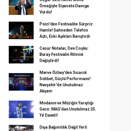
Örneğiyle Siyasete Damga
Vurdu!
Poizi'den Festivalde Sürpriz
Hamle! Sahneden Telefon
Açtı, Eski Aşıkları Barıştırdı
Cesur Notalar, Dev Coşku:
Buray Festivalin Ritmini
Değiştirdi!
Merve Özbey'den Sıcacık
Sohbet, Güçlü Performans!
Nevşehir'de Unutulmaz
Akşam
Modanın ve Müziğin Yarıştığı
Gece: MAG’dan Unutulmaz 25.
Yıl Daveti!
Dışa Bağımlılık Değil Yerli