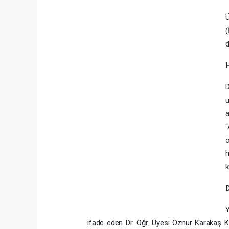
(
d
H
a
“
o
h
k
D
Y
ifade eden Dr. Öğr. Üyesi Öznur Karakaş Kı