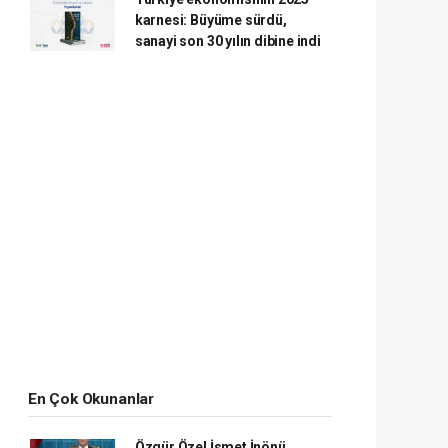
karnesi: Büyüme sürdü,
sanayi son 30 yılın dibine indi
En Çok Okunanlar
Özgür Özel İsmet İnönü