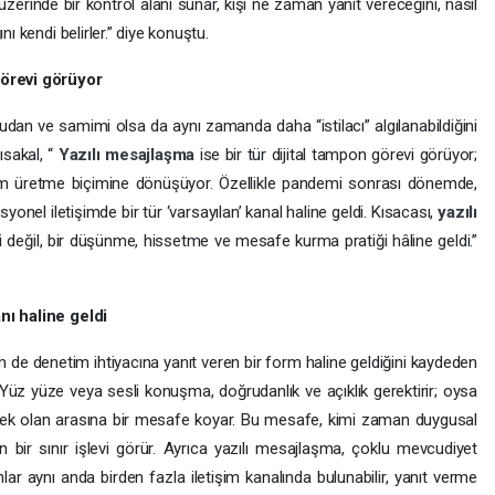
inde bir kontrol alanı sunar, kişi ne zaman yanıt vereceğini, nasıl
nı kendi belirler.” diye konuştu.
 görevi görüyor
dan ve samimi olsa da aynı zamanda daha “istilacı” algılanabildiğini
ısakal, “
Yazılı mesajlaşma
ise bir tür dijital tampon görevi görüyor;
am üretme biçimine dönüşüyor. Özellikle pandemi sonrası dönemde,
onel iletişimde bir tür ‘varsayılan’ kanal haline geldi. Kısacası,
yazılı
imi değil, bir düşünme, hissetme ve mesafe kurma pratiği hâline geldi.”
nı haline geldi
m de denetim ihtiyacına yanıt veren bir form haline geldiğini kaydeden
“Yüz yüze veya sesli konuşma, doğrudanlık ve açıklık gerektirir; oysa
ek olan arasına bir mesafe koyar. Bu mesafe, kimi zaman duygusal
bir sınır işlevi görür. Ayrıca yazılı mesajlaşma, çoklu mevcudiyet
anlar aynı anda birden fazla iletişim kanalında bulunabilir, yanıt verme