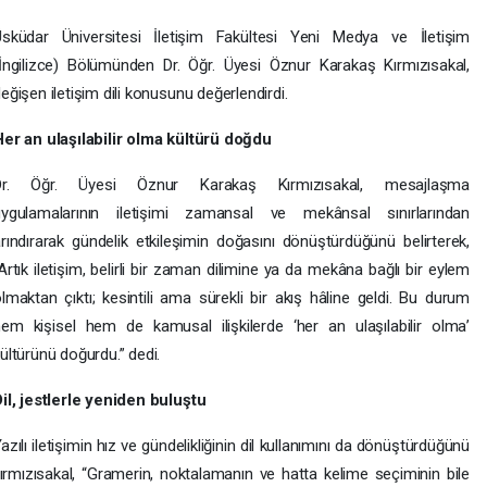
Üsküdar Üniversitesi İletişim Fakültesi Yeni Medya ve İletişim
İngilizce) Bölümünden Dr. Öğr. Üyesi Öznur Karakaş Kırmızısakal,
eğişen iletişim dili konusunu değerlendirdi.
er an ulaşılabilir olma kültürü doğdu
Dr. Öğr. Üyesi Öznur Karakaş Kırmızısakal, mesajlaşma
uygulamalarının iletişimi zamansal ve mekânsal sınırlarından
rındırarak gündelik etkileşimin doğasını dönüştürdüğünü belirterek,
Artık iletişim, belirli bir zaman dilimine ya da mekâna bağlı bir eylem
lmaktan çıktı; kesintili ama sürekli bir akış hâline geldi. Bu durum
em kişisel hem de kamusal ilişkilerde ‘her an ulaşılabilir olma’
ültürünü doğurdu.” dedi.
il, jestlerle yeniden buluştu
azılı iletişimin hız ve gündelikliğinin dil kullanımını da dönüştürdüğünü
rmızısakal, “Gramerin, noktalamanın ve hatta kelime seçiminin bile