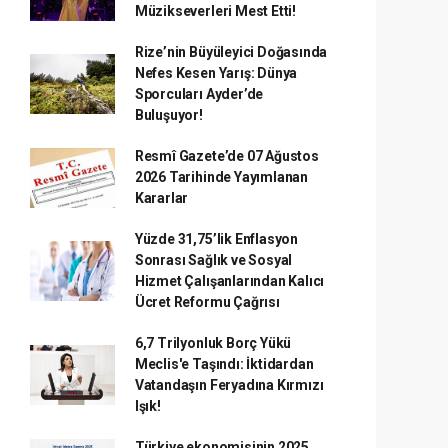
Müzikseverleri Mest Etti!
Rize’nin Büyüleyici Doğasında
Nefes Kesen Yarış: Dünya
Sporcuları Ayder’de
Buluşuyor!
Resmî Gazete’de 07 Ağustos
2026 Tarihinde Yayımlanan
Kararlar
Yüzde 31,75’lik Enflasyon
Sonrası Sağlık ve Sosyal
Hizmet Çalışanlarından Kalıcı
Ücret Reformu Çağrısı
6,7 Trilyonluk Borç Yükü
Meclis'e Taşındı: İktidardan
Vatandaşın Feryadına Kırmızı
Işık!
Türkiye ekonomisinin 2025