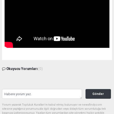
Okuyucu Yorumları
(0)
Gönder
Yorum yazarak Topluluk Kuralları’nı kabul etmiş bulunuyor ve newsfindy.com
sitesine yaptığınız yorumunuzla ilgili doğrudan veya dolaylı tüm sorumluluğu tek
başınıza üstleniyorsunuz. Yazılan tüm yorumlardan site yönetimi hiçbir şekilde