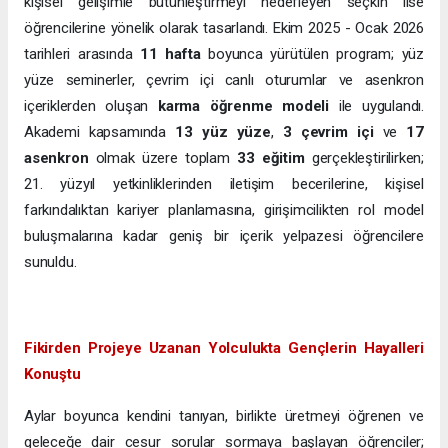
kişisel gelişimle bütünleştirmeyi hedefleyen seçkin lise
öğrencilerine yönelik olarak tasarlandı. Ekim 2025 - Ocak 2026
tarihleri arasında
11 hafta
boyunca yürütülen program; yüz
yüze seminerler, çevrim içi canlı oturumlar ve asenkron
içeriklerden oluşan
karma öğrenme modeli
ile uygulandı.
Akademi kapsamında
13 yüz yüze
,
3 çevrim içi
ve
17
asenkron
olmak üzere toplam
33 eğitim
gerçekleştirilirken;
21. yüzyıl yetkinliklerinden iletişim becerilerine, kişisel
farkındalıktan kariyer planlamasına, girişimcilikten rol model
buluşmalarına kadar geniş bir içerik yelpazesi öğrencilere
sunuldu.
Fikirden Projeye Uzanan Yolculukta Gençlerin Hayalleri
Konuştu
Aylar boyunca kendini tanıyan, birlikte üretmeyi öğrenen ve
geleceğe dair cesur sorular sormaya başlayan öğrenciler;