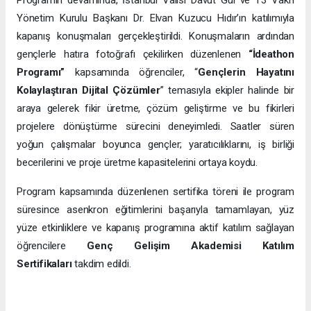
Programın devamında, İstanbul Valisi Davut Gül ve T3 Vakfı
Yönetim Kurulu Başkanı Dr. Elvan Kuzucu Hıdır’ın
katılımıyla
kapanış konuşmaları gerçekleştirildi. Konuşmaların ardından
gençlerle hatıra fotoğrafı çekilirken düzenlenen
“İdeathon
Programı”
kapsamında öğrenciler, “
Gençlerin Hayatını
Kolaylaştıran Dijital Çözümler
” temasıyla ekipler halinde bir
araya gelerek fikir üretme, çözüm geliştirme ve bu fikirleri
projelere dönüştürme sürecini deneyimledi. Saatler süren
yoğun çalışmalar boyunca gençler; yaratıcılıklarını, iş birliği
becerilerini ve proje üretme kapasitelerini ortaya koydu.
Program kapsamında düzenlenen sertifika töreni ile program
süresince asenkron eğitimlerini başarıyla tamamlayan, yüz
yüze etkinliklere ve kapanış programına aktif katılım sağlayan
öğrencilere
Genç Gelişim Akademisi Katılım
Sertifikaları
takdim edildi.