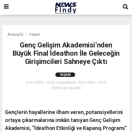
,
,
,
Anasayfa
Yaşam
Genç Gelişim Akademisi’nden
Büyük Final İdeathon İle Geleceğin
Girişimcileri Sahneye Çıktı
YAŞAM
13.01.2026 - 10:25, Güncelleme: 13.01.2026 - 10:25
7095+ kez okundu.
Gençlerin hayallerine ilham veren, potansiyellerini
ortaya çıkarmalarına imkân tanıyan Genç Gelişim
Akademisi, “İdeathon Etkinliği ve Kapanış Programı”