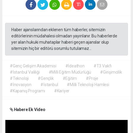
Haber ajanslarından eklenen tüm haberler, sitemizin
editörlerinin müdahalesi olmadan yayınlanır. Bu haberlerde
yer alan hukuki muhataplar haberi geçen ajanslar olup
sitemizin hiç bir editörü sorumlu tutulamaz...
#Genç Gelişim Akademisi
#İdeathon
#T3 Vakfı
#İstanbul Valiliği
#Milli Eğitim Müdürlüğü
#Girişimcilik
#Teknoloji
#Gençlik
#Eğitim
#Proje
#İnovasyon
#İstanbul
#Milli Teknoloji Hamlesi
#Kapanış Programı
#Kariyer
Habere Ek Video