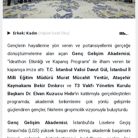
Erkek
|
Kadın
(Haberi Sesli Oku)
Gençlerin hayallerine yön veren ve potansiyellerini gerçeğe
dönüştürmelerine alan açan
Genç Gelişim Akademisi
,
“İdeathon Etkinliği ve Kapanış Programı” ile ilham veren bir
kapanışa imza attı.
T.C. İstanbul Valisi
Davut Gül, İstanbul İl
Milli Eğitim Müdürü Murat Mücahit Yentür, Ataşehir
Kaymakamı Bekir Dınkırcı
ve
T3 Vakfı Yönetim Kurulu
Başkanı
Dr. Elvan Kuzucu Hıdır
’ın katılımıyla gerçekleştirilen
programda; akademik birikimlerini çok yönlü gelişimle
güçlendiren gençler, fikirlerini girişimcilik vizyonuyla buluşturdu.
Genç Gelişim Akademisi
; İstanbul’da Liselere Geçiş
Sınavı’nda (LGS) yüksek başarı elde etmiş, akademik başarısını