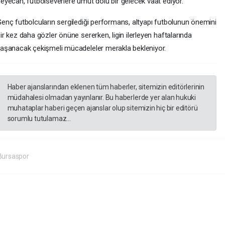
eyecan, futbolseverlere umut dolu bir gelecek vaat ediyor.
enç futbolcuların sergilediği performans, altyapı futbolunun önemini
ir kez daha gözler önüne sererken, ligin ilerleyen haftalarında
aşanacak çekişmeli mücadeleler merakla bekleniyor.
Haber ajanslarından eklenen tüm haberler, sitemizin editörlerinin
müdahalesi olmadan yayınlanır. Bu haberlerde yer alan hukuki
muhataplar haberi geçen ajanslar olup sitemizin hiç bir editörü
sorumlu tutulamaz...
ursaspor