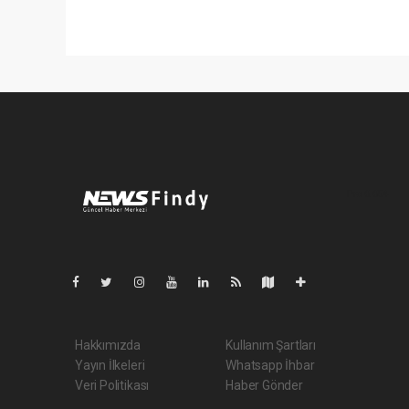
Pro-0.054
Hakkımızda
Kullanım Şartları
Yayın İlkeleri
Whatsapp İhbar
Veri Politikası
Haber Gönder