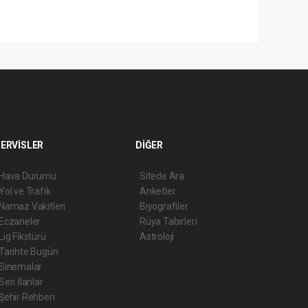
ERVİSLER
DİĞER
Hava Durumu
Sitede Ara
Yol ve Trafik
Anketler
Namaz Vakitleri
Biyografiler
Eczaneler
Rüya Tabirleri
Lig Fikstürü
Astroloji
Tarihte Bugün
Sinemalar
Seri İlanlar
Şehir Rehberi