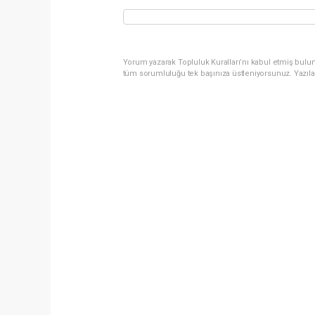
Yorum yazarak Topluluk Kuralları’nı kabul etmiş bulun
tüm sorumluluğu tek başınıza üstleniyorsunuz. Yazıla