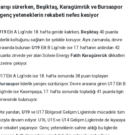
k yarışı sürerken, Beşiktaş, Karagümrük ve Bursaspor
e genç yeteneklerin rekabeti nefes kesiyor
U19
Elit A Ligi'nde 18. hafta geride kalırken,
Beşiktaş
40 puanla
iderlik koltuğunu sağlam bir şekilde koruyor. Aynı zamanda, devre
arasında bulunan
U19
Elit B Ligi'nde ise 17. haftanın ardından 42
uanla zirvede yer alan Solwie Energy
Fatih Karagümrük
dikkatleri
zerine çekiyor.
17 Elit A Ligi'nde ise 18. hafta sonunda 38 puan toplayan
Bursaspor
liderlik yarışını sürdürüyor. Devre arasına giren U17 Elit B
igi'nde ise Kasımpaşa, 17. hafta sonunda topladığı 41 puanla ligin
irvesinde bulunuyor.
Öte yandan,
U19
ve U17 Bölgesel Gelişim Liglerinde mücadele tüm
ızıyla devam ediyor. U16, U15 ve U14 Gelişim Liglerinde de kıyasıya
ir rekabet yaşanıyor. Genç yeteneklerin sahne aldığı bu liglerde