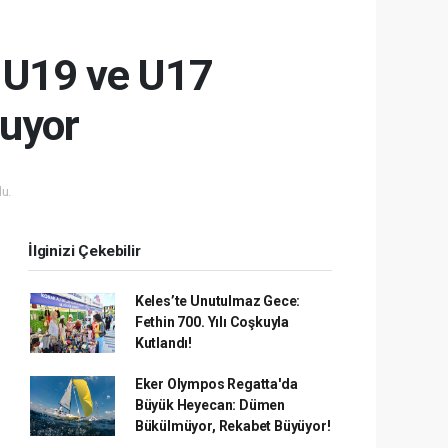
: U19 ve U17
ruyor
u.
İlginizi Çekebilir
Keles’te Unutulmaz Gece:
Fethin 700. Yılı Coşkuyla
Kutlandı!
Eker Olympos Regatta'da
Büyük Heyecan: Dümen
Bükülmüyor, Rekabet Büyüyor!