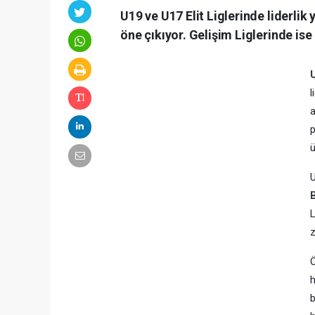
U19 ve U17 Elit Liglerinde liderli
öne çıkıyor. Gelişim Liglerinde is
l
p
ü
U
L
z
h
b