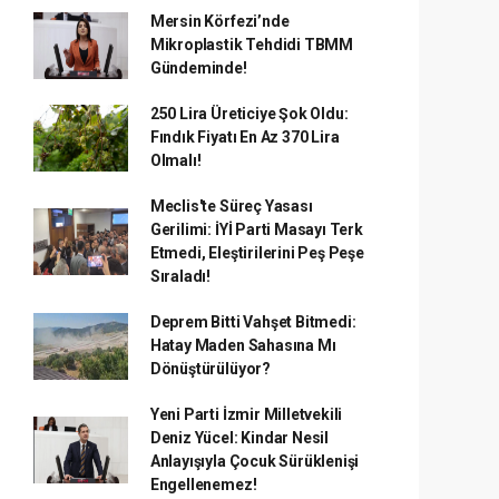
Mersin Körfezi’nde
Mikroplastik Tehdidi TBMM
Gündeminde!
250 Lira Üreticiye Şok Oldu:
Fındık Fiyatı En Az 370 Lira
Olmalı!
Meclis'te Süreç Yasası
Gerilimi: İYİ Parti Masayı Terk
Etmedi, Eleştirilerini Peş Peşe
Sıraladı!
Deprem Bitti Vahşet Bitmedi:
Hatay Maden Sahasına Mı
Dönüştürülüyor?
Yeni Parti İzmir Milletvekili
Deniz Yücel: Kindar Nesil
Anlayışıyla Çocuk Sürüklenişi
Engellenemez!