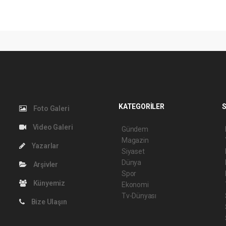
KATEGORİLER
S
Foto Galeri
Video Galeri
Gündem
Magazin
Yazarlar
Siyaset
Dünya
Arşivler
Spor
Künyemiz
Ekonomi
Tv-Dünyası
Bize Ulaşın