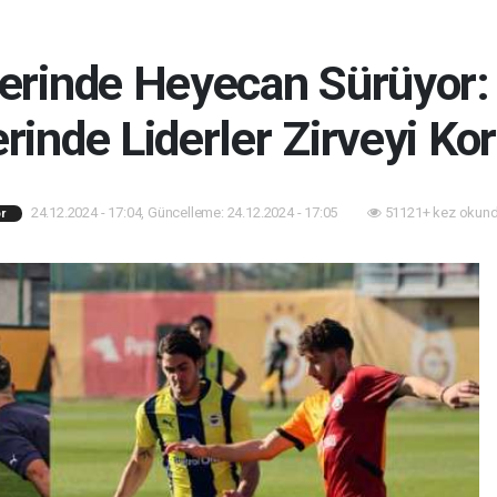
lerinde Heyecan Sürüyor
erinde Liderler Zirveyi Ko
24.12.2024 - 17:04, Güncelleme: 24.12.2024 - 17:05
51121+ kez okund
r