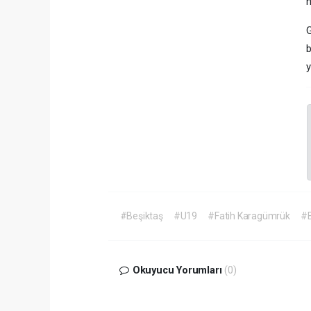
h
G
b
y
#Beşiktaş
#U19
#Fatih Karagümrük
#B
Okuyucu Yorumları
(0)