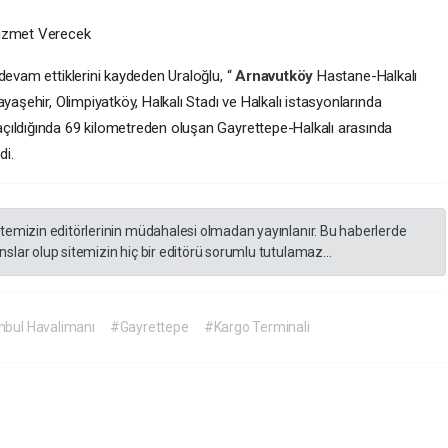
Hizmet Verecek
devam ettiklerini kaydeden Uraloğlu, “
Arnavutköy
Hastane-Halkalı
yaşehir, Olimpiyatköy, Halkalı Stadı ve Halkalı istasyonlarında
çıldığında 69 kilometreden oluşan Gayrettepe-Halkalı arasında
di.
itemizin editörlerinin müdahalesi olmadan yayınlanır. Bu haberlerde
slar olup sitemizin hiç bir editörü sorumlu tutulamaz...
nbul Havalimanı
#Gayrettepe
#Kargo Terminali