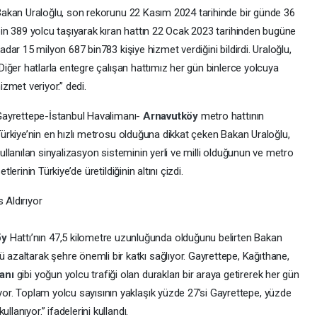
akan Uraloğlu, son rekorunu 22 Kasım 2024 tarihinde bir günde 36
in 389 yolcu taşıyarak kıran hattın 22 Ocak 2023 tarihinden bugüne
adar 15 milyon 687 bin783 kişiye hizmet verdiğini bildirdi. Uraloğlu,
Diğer hatlarla entegre çalışan hattımız her gün binlerce yolcuya
izmet veriyor.” dedi.
ayrettepe-İstanbul Havalimanı-
Arnavutköy
metro hattının
ürkiye’nin en hızlı metrosu olduğuna dikkat çeken Bakan Uraloğlu,
ullanılan sinyalizasyon sisteminin yerli ve milli olduğunun ve metro
etlerinin Türkiye’de üretildiğinin altını çizdi.
 Aldırıyor
öy
Hattı’nın 47,5 kilometre uzunluğunda olduğunu belirten Bakan
ü azaltarak şehre önemli bir katkı sağlıyor. Gayrettepe, Kağıthane,
manı
gibi yoğun yolcu trafiği olan durakları bir araya getirerek her gün
ıyor. Toplam yolcu sayısının yaklaşık yüzde 27’si Gayrettepe, yüzde
ullanıyor.” ifadelerini kullandı.