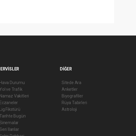
ERVİSLER
DİĞER
Hava Durumu
Sitede Ara
Yol ve Trafik
Anketler
Namaz Vakitleri
Biyografiler
Eczaneler
Rüya Tabirleri
Lig Fikstürü
Astroloji
Tarihte Bugün
Sinemalar
Seri İlanlar