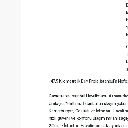
B
b
k
“
h
G
T
k
s
-47,5 Kilometrelik Dev Proje İstanbul'a Nefes
Gayrettepe-İstanbul Havalimanı-
Arnavutk
Uraloğlu, “Hattımız İstanbul’un ulaşım yükün
Kemerburgaz, Göktürk ve
İstanbul Havali
hızlı, güvenli ve konforlu ulaşım imkanı sağl
24’ü ise
İstanbul Havalimanı
istasyonlarını k