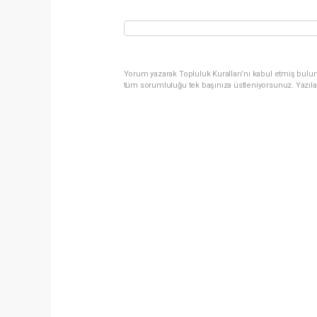
Yorum yazarak Topluluk Kuralları’nı kabul etmiş bulun
tüm sorumluluğu tek başınıza üstleniyorsunuz. Yazıla