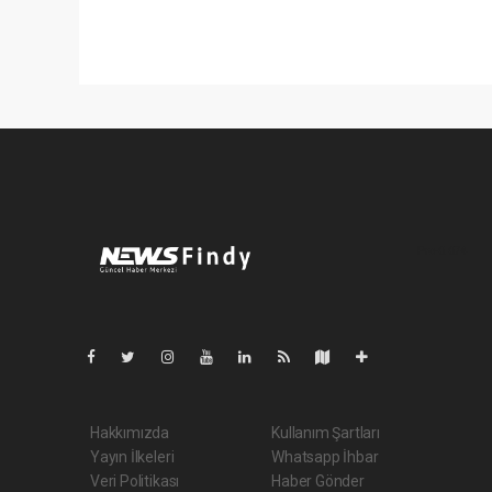
Pro-0.074
Hakkımızda
Kullanım Şartları
Yayın İlkeleri
Whatsapp İhbar
Veri Politikası
Haber Gönder