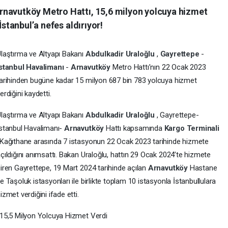
rnavutköy Metro Hattı, 15,6 milyon yolcuya hizmet
İstanbul’a nefes aldırıyor!
laştırma ve Altyapı Bakanı
Abdulkadir Uraloğlu
,
Gayrettepe
-
İstanbul Havalimanı
-
Arnavutköy
Metro Hattı’nın 22 Ocak 2023
arihinden bugüne kadar 15 milyon 687 bin 783 yolcuya hizmet
erdiğini kaydetti.
laştırma ve Altyapı Bakanı
Abdulkadir Uraloğlu
, Gayrettepe-
stanbul Havalimanı-
Arnavutköy
Hattı kapsamında
Kargo Terminali
Kağıthane arasında 7 istasyonun 22 Ocak 2023 tarihinde hizmete
çıldığını anımsattı. Bakan Uraloğlu, hattın 29 Ocak 2024’te hizmete
iren Gayrettepe, 19 Mart 2024 tarihinde açılan
Arnavutköy
Hastane
e Taşoluk istasyonları ile birlikte toplam 10 istasyonla İstanbullulara
izmet verdiğini ifade etti.
15,5 Milyon Yolcuya Hizmet Verdi