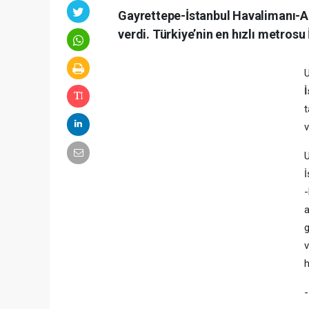
Gayrettepe-İstanbul Havalimanı-A
verdi. Türkiye’nin en hızlı metrosu 
U
t
v
U
İ
-
a
g
v
h
-