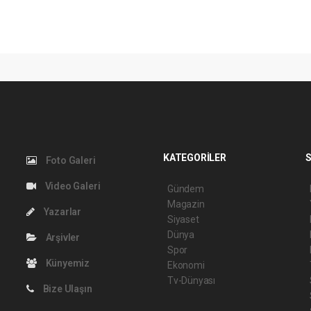
KATEGORİLER
S
Foto Galeri
Video Galeri
Gündem
Magazin
Yazarlar
Siyaset
Dünya
Arşivler
Spor
Künyemiz
Ekonomi
Tv-Dünyası
Bize Ulaşın