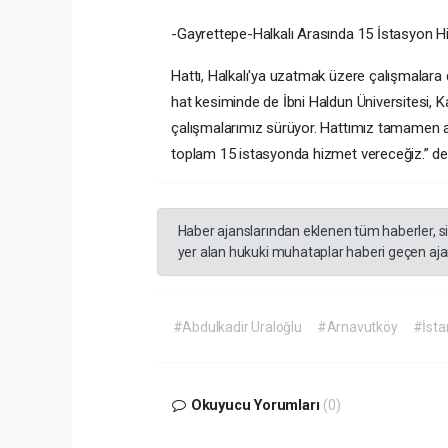
-Gayrettepe-Halkalı Arasında 15 İstasyon 
Hattı, Halkalı'ya uzatmak üzere çalışmalara 
hat kesiminde de İbni Haldun Üniversitesi, Ka
çalışmalarımız sürüyor. Hattımız tamamen a
toplam 15 istasyonda hizmet vereceğiz.” de
Haber ajanslarından eklenen tüm haberler, s
yer alan hukuki muhataplar haberi geçen ajan
#Abdulkadir Uraloğlu
#Arnavutköy
#İsta
Okuyucu Yorumları
(0)