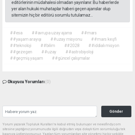
editörlerinin müdahalesi olmadan yayınlanır. Bu haberlerde
yer alan hukuki muhataplar haberi geçen ajanslar olup
sitemizin hiç bir editörü sorumlu tutulamaz...
##esa
##avrupa uzay ajansı
##mars
##yaşam arayışı
##uzay misyonu
##mars keşfi
##teknoloji
##bilim
##2028
##iddialı misyon
##gezegen
##uzay
##astrobiyoloji
##geçmiş yaşam
##güncel çalışmalar
Okuyucu Yorumları
(0)
Gönder
Yorum yazarak Topluluk Kuralları’nı kabul etmiş bulunuyor ve newsfindy.com
sitesine yaptığınız yorumunuzla ilgili doğrudan veya dolaylı tüm sorumluluğu tek
başınıza üstleniyorsunuz. Yazılan tüm yorumlardan site yönetimi hiçbir şekilde