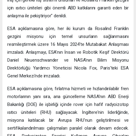
iniş için gerekli itiş sistemi unsurları ve Rosalind Franklin gezgini
için ısıtıcı üniteleri gibi önemli ABD katkılarını garanti eden bir
anlaşma ile pekiştiriyor" denildi.
ESA açıklamasına göre, her iki kurum da Rosalind Franklin
gezgini misyonu için temel unsurların sağlanmasını
resmileştirmek üzere 16 Mayıs 2024'te Mutabakat Anlaşması
imzaladı. Anlaşmayı, ESA'nın İnsan ve Robotik Keşif Direktörü
Daniel Neuenschwander ve NASA'nın Bilim Misyonu
Direktörlüğü Yardımcı Yöneticisi Nicola Fox, Paris'teki ESA
Genel Merkezi'nde imzaladı.
ESA açıklamasına göre, fırlatma hizmeti ve hızlandırılabilir fren
motorlarının yanı sıra, ana güncelleme NASA'nın ABD Enerji
Bakanlığı (DOE) ile işbirliği içinde rover için hafif radyoizotop
ısıtıcı üniteleri (RHU) sağlayacak. İngiltere'nin liderliğinde,
misyona katılacak bir Avrupa RHU'nun geliştirilmesi ve
sertifikalandırılması çalışmaları paralel olarak devam edecek.