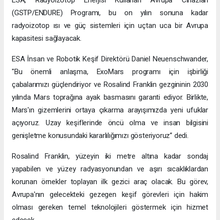
ESA, Radyoizotop Enerjisi Kullanan Avrupa Cihazları
(GSTP/ENDURE) Programı, bu on yılın sonuna kadar
radyoizotop ısı ve güç sistemleri için uçtan uca bir Avrupa
kapasitesi sağlayacak.
ESA İnsan ve Robotik Keşif Direktörü Daniel Neuenschwander,
"Bu önemli anlaşma, ExoMars programı için işbirliği
çabalarımızı güçlendiriyor ve Rosalind Franklin gezgininin 2030
yılında Mars toprağına ayak basmasını garanti ediyor. Birlikte,
Mars'ın gizemlerini ortaya çıkarma arayışımızda yeni ufuklar
açıyoruz. Uzay keşiflerinde öncü olma ve insan bilgisini
genişletme konusundaki kararlılığımızı gösteriyoruz” dedi.
Rosalind Franklin, yüzeyin iki metre altına kadar sondaj
yapabilen ve yüzey radyasyonundan ve aşırı sıcaklıklardan
korunan örnekler toplayan ilk gezici araç olacak. Bu görev,
Avrupa'nın gelecekteki gezegen keşif görevleri için hakim
olması gereken temel teknolojileri göstermek için hizmet