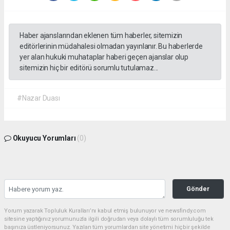
Haber ajanslarından eklenen tüm haberler, sitemizin
editörlerinin müdahalesi olmadan yayınlanır. Bu haberlerde
yer alan hukuki muhataplar haberi geçen ajanslar olup
sitemizin hiç bir editörü sorumlu tutulamaz...
#Nazar Duası
Okuyucu Yorumları
(0)
Gönder
Yorum yazarak Topluluk Kuralları’nı kabul etmiş bulunuyor ve newsfindy.com
sitesine yaptığınız yorumunuzla ilgili doğrudan veya dolaylı tüm sorumluluğu tek
başınıza üstleniyorsunuz. Yazılan tüm yorumlardan site yönetimi hiçbir şekilde