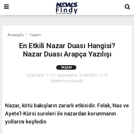
,
,
,
Anasayfa
Yaşam
En Etkili Nazar Duası Hangisi?
Nazar Duası Arapça Yazılışı
YAŞAM
10.08.2024 - 11:37, Güncelleme: 10.08.2024 - 11:37
53969+ kez okundu.
Nazar, kötü bakışların zararlı etkisidir. Felak, Nas ve
Ayete’l-Kürsi sureleri ile nazardan korunmanın
yollarını keşfedin