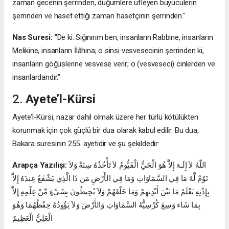
zaman gecenin şerrinden, düğümlere üfleyen büyücülerin
şerrinden ve haset ettiği zaman hasetçinin şerrinden."
Nas Suresi:
"De ki: Sığınırım ben, insanların Rabbine, insanların
Melikine, insanların İlâhına; o sinsi vesvesecinin şerrinden ki,
insanların göğüslerine vesvese verir; o (vesveseci) cinlerden ve
insanlardandır."
2.
Ayete’l-Kürsi
Ayete’l-Kürsi, nazar dahil olmak üzere her türlü kötülükten
korunmak için çok güçlü bir dua olarak kabul edilir. Bu dua,
Bakara suresinin 255. ayetidir ve şu şekildedir:
Arapça Yazılışı:
اللّهُ لاَ إِلَـهَ إِلاَّ هُوَ الْحَيُّ الْقَيُّومُ لاَ تَأْخُذُهُ سِنَةٌ وَلاَ
نَوْمٌ لَّهُ مَا فِي السَّمَاوَاتِ وَمَا فِي الأَرْضِ مَن ذَا الَّذِي يَشْفَعُ عِندَهُ إِلاَّ
بِإِذْنِهِ يَعْلَمُ مَا بَيْنَ أَيْدِيهِمْ وَمَا خَلْفَهُمْ وَلاَ يُحِيطُونَ بِشَيْءٍ مِّنْ عِلْمِهِ إِلاَّ
بِمَا شَاء وَسِعَ كُرْسِيُّهُ السَّمَاوَاتِ وَالأَرْضَ وَلاَ يَؤُودُهُ حِفْظُهُمَا وَهُوَ
الْعَلِيُّ الْعَظِيمُ