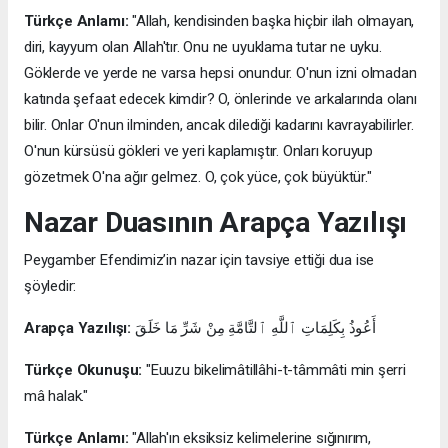
Türkçe Anlamı:
"Allah, kendisinden başka hiçbir ilah olmayan,
diri, kayyum olan Allah'tır. Onu ne uyuklama tutar ne uyku.
Göklerde ve yerde ne varsa hepsi onundur. O'nun izni olmadan
katında şefaat edecek kimdir? O, önlerinde ve arkalarında olanı
bilir. Onlar O'nun ilminden, ancak dilediği kadarını kavrayabilirler.
O'nun kürsüsü gökleri ve yeri kaplamıştır. Onları koruyup
gözetmek O'na ağır gelmez. O, çok yüce, çok büyüktür."
Nazar Duasının Arapça Yazılışı
Peygamber Efendimiz’in nazar için tavsiye ettiği dua ise
şöyledir:
Arapça Yazılışı:
أَعُوذُ بِكَلِمَاتِ ٱللَّهِ ٱلتَّامَّةِ مِنْ شَرِّ مَا خَلَقَ
Türkçe Okunuşu:
"Euuzu bikelimâtillâhi-t-tâmmâti min şerri
mâ halak."
Türkçe Anlamı:
"Allah'ın eksiksiz kelimelerine sığınırım,