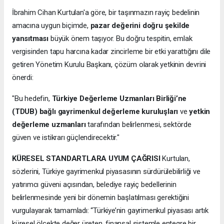
İbrahim Cihan Kurtulan'a göre, bir taşınmazın rayiç bedelinin
amacına uygun biçimde,
pazar değerini doğru şekilde
yansıtması
büyük önem taşıyor. Bu doğru tespitin, emlak
vergisinden tapu harcına kadar zincirleme bir etki yarattığını dile
getiren Yönetim Kurulu Başkanı, çözüm olarak yetkinin devrini
önerdi:
"Bu hedefin,
Türkiye Değerleme Uzmanları Birliği’ne
(TDUB) bağlı gayrimenkul değerleme kuruluşları
ve
yetkin
değerleme uzmanları
tarafından belirlenmesi, sektörde
güven ve istikrarı güçlendirecektir."
KÜRESEL STANDARTLARA UYUM ÇAĞRISI
Kurtulan,
sözlerini, Türkiye gayrimenkul piyasasının sürdürülebilirliği ve
yatırımcı güveni açısından, belediye rayiç bedellerinin
belirlenmesinde yeni bir dönemin başlatılması gerektiğini
vurgulayarak tamamladı: “Türkiye’nin gayrimenkul piyasası artık
küresel ölçekte değer üreten, finansal sistemle entegre bir