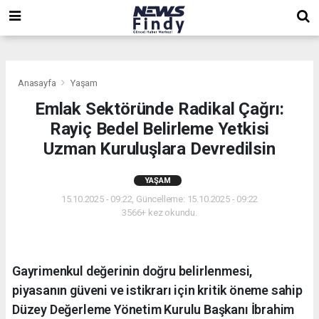
,
,
,
Anasayfa
Yaşam
Emlak Sektöründe Radikal Çağrı:
Rayiç Bedel Belirleme Yetkisi
Uzman Kuruluşlara Devredilsin
YAŞAM
15.10.2025 - 09:22, Güncelleme: 15.10.2025 - 09:22
3566+ kez okundu.
Gayrimenkul değerinin doğru belirlenmesi,
piyasanın güveni ve istikrarı için kritik öneme sahip
Düzey Değerleme Yönetim Kurulu Başkanı İbrahim