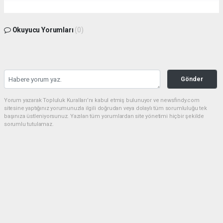
Okuyucu Yorumları
(0)
Gönder
Yorum yazarak Topluluk Kuralları’nı kabul etmiş bulunuyor ve newsfindy.com
sitesine yaptığınız yorumunuzla ilgili doğrudan veya dolaylı tüm sorumluluğu tek
başınıza üstleniyorsunuz. Yazılan tüm yorumlardan site yönetimi hiçbir şekilde
sorumlu tutulamaz.