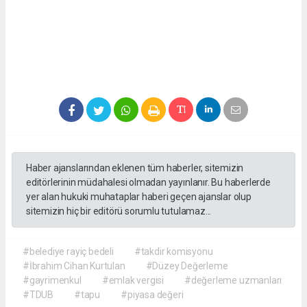
Haber ajanslarından eklenen tüm haberler, sitemizin
editörlerinin müdahalesi olmadan yayınlanır. Bu haberlerde
yer alan hukuki muhataplar haberi geçen ajanslar olup
sitemizin hiç bir editörü sorumlu tutulamaz...
#belediye rayiç bedeli
#takdir komisyonu
#İbrahim Cihan Kurtulan
#Düzey Değerleme
#gayrimenkul
#emlak vergisi
#değerleme uzmanları
#TDUB
#tapu
#piyasa değeri