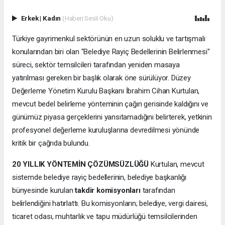
Erkek
|
Kadın
(Haberi Sesli Oku)
Türkiye gayrimenkul sektörünün en uzun soluklu ve tartışmalı
konularından biri olan "Belediye Rayiç Bedellerinin Belirlenmesi"
süreci, sektör temsilcileri tarafından yeniden masaya
yatırılması gereken bir başlık olarak öne sürülüyor. Düzey
Değerleme Yönetim Kurulu Başkanı İbrahim Cihan Kurtulan,
mevcut bedel belirleme yönteminin çağın gerisinde kaldığını ve
günümüz piyasa gerçeklerini yansıtamadığını belirterek, yetkinin
profesyonel değerleme kuruluşlarına devredilmesi yönünde
kritik bir çağrıda bulundu.
20 YILLIK YÖNTEMİN ÇÖZÜMSÜZLÜĞÜ
Kurtulan, mevcut
sistemde belediye rayiç bedellerinin, belediye başkanlığı
bünyesinde kurulan
takdir komisyonları
tarafından
belirlendiğini hatırlattı. Bu komisyonların; belediye, vergi dairesi,
ticaret odası, muhtarlık ve tapu müdürlüğü temsilcilerinden