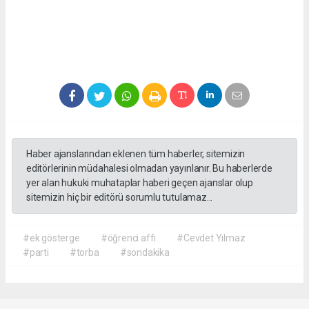
Haber ajanslarından eklenen tüm haberler, sitemizin
editörlerinin müdahalesi olmadan yayınlanır. Bu haberlerde
yer alan hukuki muhataplar haberi geçen ajanslar olup
sitemizin hiç bir editörü sorumlu tutulamaz...
#ek gösterge
#öğrenci affı
#Cevdet Yılmaz
#parti
#torba
#sondakika