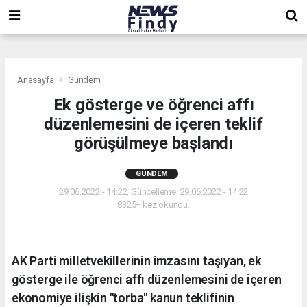
,
,
,
Anasayfa
Gündem
Ek gösterge ve öğrenci affı
düzenlemesini de içeren teklif
görüşülmeye başlandı
GÜNDEM
29.06.2022 - 14:22, Güncelleme: 29.06.2022 - 14:22
8325+ kez okundu.
AK Parti milletvekillerinin imzasını taşıyan, ek
gösterge ile öğrenci affı düzenlemesini de içeren
ekonomiye ilişkin "torba" kanun teklifinin