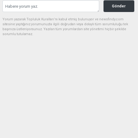
Gönder
Yorum yazarak Topluluk Kuralları’nı kabul etmiş bulunuyor ve newsfindy.com
sitesine yaptığınız yorumunuzla ilgili doğrudan veya dolaylı tüm sorumluluğu tek
başınıza üstleniyorsunuz. Yazılan tüm yorumlardan site yönetimi hiçbir şekilde
sorumlu tutulamaz.