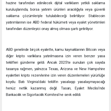
hazine tarafından edinilecek dijital varlıkların yetkili saklama
kuruluşlarında, borsa yatırım ürünleri aracılığıyla veya güvenli
saklama çözümleriyle tutulabileceği belirtiliyor. Stablecoin
yatırımlarının ise ABD federal hükümeti veya eyalet yönetimleri
tarafından düzenleyici onay almış olması şartı getiriliyor.
ABD genelinde birçok eyalette, kamu kaynaklarının Bitcoin veya
diğer kripto varlıklara yatırılmasına izin veren benzer yasa
teklifleri gündeme geldi. Ancak 2025’te sunulan çok sayıda
tasarıya rağmen, yalnızca Texas, Arizona ve New Hampshire
eyaletleri kripto rezervlerine izin veren düzenlemeleri yürürlüğe
koydu. Batı Virginia’daki teklifin yasalaşıp yasalaşmayacağı
henüz netlik kazanmış değil. Tasarı, Eyalet Meclisi’nde
Bankacılık ve Sigortacılık Komitesi’ne sevk edildi.