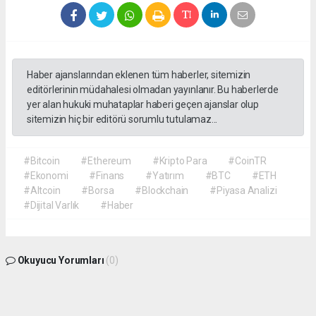
Haber ajanslarından eklenen tüm haberler, sitemizin
editörlerinin müdahalesi olmadan yayınlanır. Bu haberlerde
yer alan hukuki muhataplar haberi geçen ajanslar olup
sitemizin hiç bir editörü sorumlu tutulamaz...
#Bitcoin
#Ethereum
#Kripto Para
#CoinTR
#Ekonomi
#Finans
#Yatırım
#BTC
#ETH
#Altcoin
#Borsa
#Blockchain
#Piyasa Analizi
#Dijital Varlık
#Haber
Okuyucu Yorumları
(0)