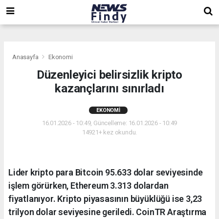
,
,
,
Anasayfa
Ekonomi
Düzenleyici belirsizlik kripto
kazançlarını sınırladı
EKONOMI
16.01.2026 - 10:49, Güncelleme: 16.01.2026 - 10:49
14921+ kez okundu.
Lider kripto para Bitcoin 95.633 dolar seviyesinde
işlem görürken, Ethereum 3.313 dolardan
fiyatlanıyor. Kripto piyasasının büyüklüğü ise 3,23
trilyon dolar seviyesine geriledi. CoinTR Araştırma