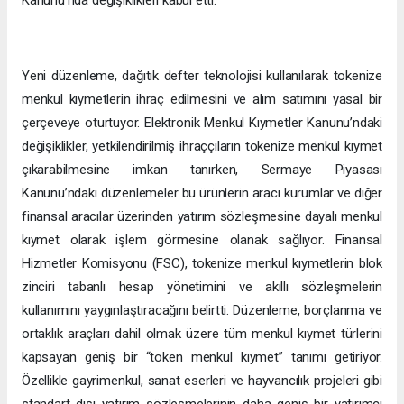
Kanunu’nda değişiklikleri kabul etti.
Yeni düzenleme, dağıtık defter teknolojisi kullanılarak tokenize
menkul kıymetlerin ihraç edilmesini ve alım satımını yasal bir
çerçeveye oturtuyor. Elektronik Menkul Kıymetler Kanunu’ndaki
değişiklikler, yetkilendirilmiş ihraççıların tokenize menkul kıymet
çıkarabilmesine imkan tanırken, Sermaye Piyasası
Kanunu’ndaki düzenlemeler bu ürünlerin aracı kurumlar ve diğer
finansal aracılar üzerinden yatırım sözleşmesine dayalı menkul
kıymet olarak işlem görmesine olanak sağlıyor. Finansal
Hizmetler Komisyonu (FSC), tokenize menkul kıymetlerin blok
zinciri tabanlı hesap yönetimini ve akıllı sözleşmelerin
kullanımını yaygınlaştıracağını belirtti. Düzenleme, borçlanma ve
ortaklık araçları dahil olmak üzere tüm menkul kıymet türlerini
kapsayan geniş bir “token menkul kıymet” tanımı getiriyor.
Özellikle gayrimenkul, sanat eserleri ve hayvancılık projeleri gibi