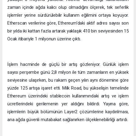
zaman içinde ağda kalıcı olup olmadığını ölçerek, tek seferlik
işlemler yerine sürdürülebilir kullanım eğilimini ortaya koyuyor.
Etherscan verilerine göre, Ethereum’daki aktif adres sayısı son
bir yılda iki kattan fazla artarak yaklaşık 410 bin seviyesinden 15
Ocak itibariyle 1 milyonun üzerine çıktı.
İşlem hacminde de güçlü bir artış gözleniyor. Günlük işlem
sayısı perşembe günü 2,8 milyon ile tüm zamanların en yüksek
seviyesine ulaşırken, bu rakam geçen yılın aynı dönemine göre
yüzde 125 artışa işaret etti. Milk Road, bu yükselişin temelinde
Ethereum üzerindeki stablecoin kullanımındaki artış ve işlem
ücretlerindeki gerilemenin yer aldığını bildirdi. Yayına göre,
işlemlerin büyük bölümünün Layer2 çözümlerine kaydırılması,
ana ağda güvenli mutabakat sağlanırken ölçeklenebilirliği artırdı.