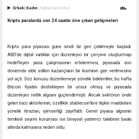
Erkek
|
Kadın
(Haberi Sesli Oku)
Kripto paralarda son 24 saatin öne çıkan gelişmeleri
Kripto para piyasası güne sınırlı bir geri çekilmeyle başladı.
ABD’de dijital varlıklar için düzenleyici bir çerçeve oluşturmayı
hedefleyen yasa çalışmasının ertelenmesi, piyasada son
dönemde elde edilen kazançların bir kısmının geri verilmesine
yol açtı. Söz konusu düzenlemeye yönelik beklentiler, bu hafta
Bitcoin fiyatını destekleyen bir unsur olmuş ve piyasada
düzenleyici netlik algısını güçlendirmişti. Ancak sektörün önde
gelen bazı aktörlerinin, özellikle stablecoin’lere ilişkin maddelere
yönelik itirazları, iyimserliği zayıflattı. Genel piyasa algısının
temkinli seyrini koruması ise bireysel yatırımcı talebinin baskı
altında kalmasına neden oldu.