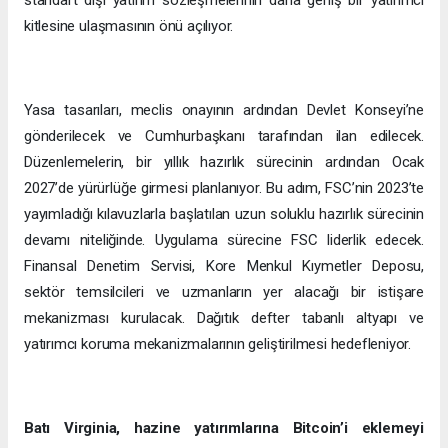
standart dışı yatırım sözleşmelerinin daha geniş bir yatırımcı
kitlesine ulaşmasının önü açılıyor.
Yasa tasarıları, meclis onayının ardından Devlet Konseyi’ne
gönderilecek ve Cumhurbaşkanı tarafından ilan edilecek.
Düzenlemelerin, bir yıllık hazırlık sürecinin ardından Ocak
2027’de yürürlüğe girmesi planlanıyor. Bu adım, FSC’nin 2023’te
yayımladığı kılavuzlarla başlatılan uzun soluklu hazırlık sürecinin
devamı niteliğinde. Uygulama sürecine FSC liderlik edecek.
Finansal Denetim Servisi, Kore Menkul Kıymetler Deposu,
sektör temsilcileri ve uzmanların yer alacağı bir istişare
mekanizması kurulacak. Dağıtık defter tabanlı altyapı ve
yatırımcı koruma mekanizmalarının geliştirilmesi hedefleniyor.
Batı Virginia, hazine yatırımlarına Bitcoin’i eklemeyi