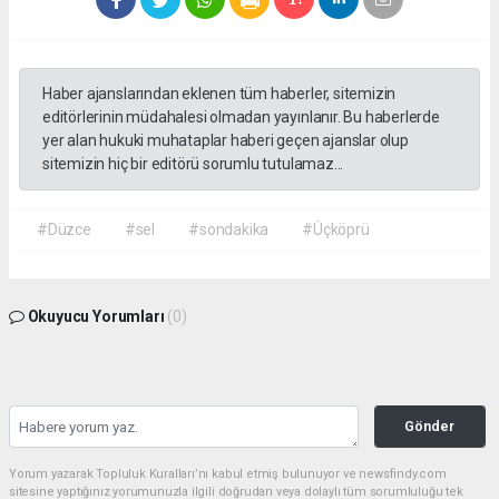
Haber ajanslarından eklenen tüm haberler, sitemizin
editörlerinin müdahalesi olmadan yayınlanır. Bu haberlerde
yer alan hukuki muhataplar haberi geçen ajanslar olup
sitemizin hiç bir editörü sorumlu tutulamaz...
#Düzce
#sel
#sondakika
#Üçköprü
Okuyucu Yorumları
(0)
Gönder
Yorum yazarak Topluluk Kuralları’nı kabul etmiş bulunuyor ve newsfindy.com
sitesine yaptığınız yorumunuzla ilgili doğrudan veya dolaylı tüm sorumluluğu tek