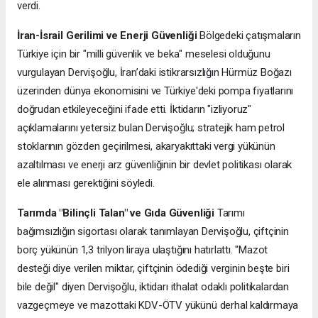
verdi.
İran-İsrail Gerilimi ve Enerji Güvenliği
Bölgedeki çatışmaların
Türkiye için bir "milli güvenlik ve beka" meselesi olduğunu
vurgulayan Dervişoğlu, İran’daki istikrarsızlığın Hürmüz Boğazı
üzerinden dünya ekonomisini ve Türkiye'deki pompa fiyatlarını
doğrudan etkileyeceğini ifade etti. İktidarın "izliyoruz"
açıklamalarını yetersiz bulan Dervişoğlu; stratejik ham petrol
stoklarının gözden geçirilmesi, akaryakıttaki vergi yükünün
azaltılması ve enerji arz güvenliğinin bir devlet politikası olarak
ele alınması gerektiğini söyledi.
Tarımda "Bilinçli Talan" ve Gıda Güvenliği
Tarımı
bağımsızlığın sigortası olarak tanımlayan Dervişoğlu, çiftçinin
borç yükünün 1,3 trilyon liraya ulaştığını hatırlattı. "Mazot
desteği diye verilen miktar, çiftçinin ödediği verginin beşte biri
bile değil" diyen Dervişoğlu, iktidarı ithalat odaklı politikalardan
vazgeçmeye ve mazottaki KDV-ÖTV yükünü derhal kaldırmaya