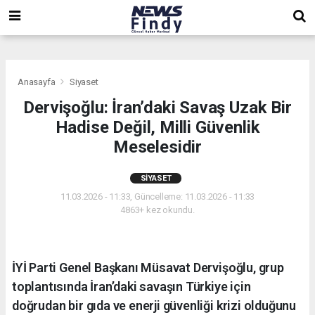
,
,
,
Anasayfa
Siyaset
Dervişoğlu: İran’daki Savaş Uzak Bir
Hadise Değil, Milli Güvenlik
Meselesidir
SIYASET
11.03.2026 - 11:33, Güncelleme: 11.03.2026 - 11:33
4863+ kez okundu.
İYİ Parti Genel Başkanı Müsavat Dervişoğlu, grup
toplantısında İran’daki savaşın Türkiye için
doğrudan bir gıda ve enerji güvenliği krizi olduğunu