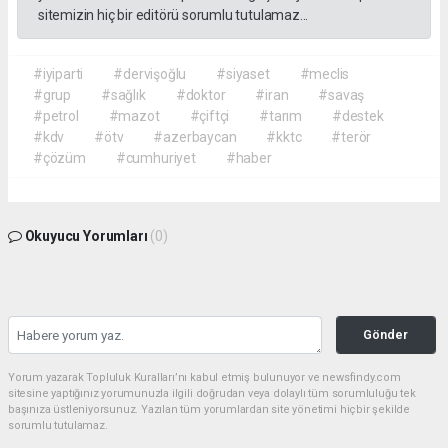
sitemizin hiç bir editörü sorumlu tutulamaz...
#iyiparti
#dervişoğlu
#siyaset
#meclis
#grup
#sağlık
#doktor
#iran
#savaş
#petrol
#mazot
#çiftçi
#tarım
#destek
#kdv
#ötv
#azerbaycan
#kktc
#terör
#çözüm
#cumhuriyet
#haber
Okuyucu Yorumları
(0)
Gönder
Yorum yazarak Topluluk Kuralları’nı kabul etmiş bulunuyor ve newsfindy.com
sitesine yaptığınız yorumunuzla ilgili doğrudan veya dolaylı tüm sorumluluğu tek
başınıza üstleniyorsunuz. Yazılan tüm yorumlardan site yönetimi hiçbir şekilde
sorumlu tutulamaz.