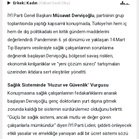
Erkek
|
Kadın
(Haberi Sesli Oku)
İYİ Parti Genel Başkanı
Müsavat Dervişoğlu
, partisinin grup
toplantısında yaptığı kapsamlı konuşmada, Türkiye'nin hem iç
hem de dış politikadaki en kritik gündem maddelerini
değerlendirdi. Pandeminin 6. yıl dönümü ve yaklaşan 14 Mart
Tıp Bayramı vesilesiyle sağlık çalışanlarının sorunlarına
değinerek başlayan Dervişoğlu, bölgesel savaş riskleri,
ekonomik kırılganlıklar ve "yeni çözüm süreci" tartışmaları
üzerinden iktidara sert eleştiriler yöneltti.
Sağlık Sisteminde "Huzur ve Güvenlik" Vurgusu
Konuşmasına sağlık çalışanlarının fedakarlıklarını anarak
başlayan Dervişoğlu, genç doktorların yurt dışına gitmek
zorunda kaldığı bir sistemin sürdürülemez olduğunu belirtti.
"Güçlü bir sağlık sistemi, ancak mutlu ve değer gören
çalışanlarla mümkündür" diyen İYİ Parti Lideri; şiddeti önleyecek
etkili yasalar ve emekliliğe yansıyan adil bir ücret sistemi sözü