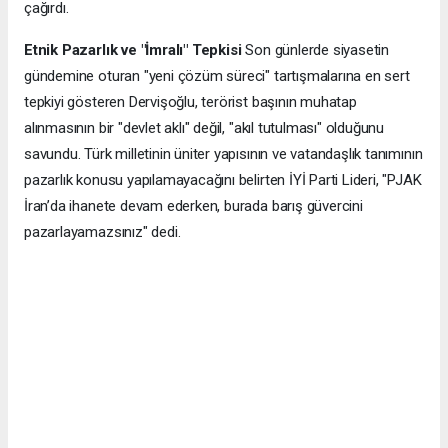
çağırdı.
Etnik Pazarlık ve "İmralı" Tepkisi
Son günlerde siyasetin
gündemine oturan "yeni çözüm süreci" tartışmalarına en sert
tepkiyi gösteren Dervişoğlu, terörist başının muhatap
alınmasının bir "devlet aklı" değil, "akıl tutulması" olduğunu
savundu. Türk milletinin üniter yapısının ve vatandaşlık tanımının
pazarlık konusu yapılamayacağını belirten İYİ Parti Lideri, "PJAK
İran’da ihanete devam ederken, burada barış güvercini
pazarlayamazsınız" dedi.