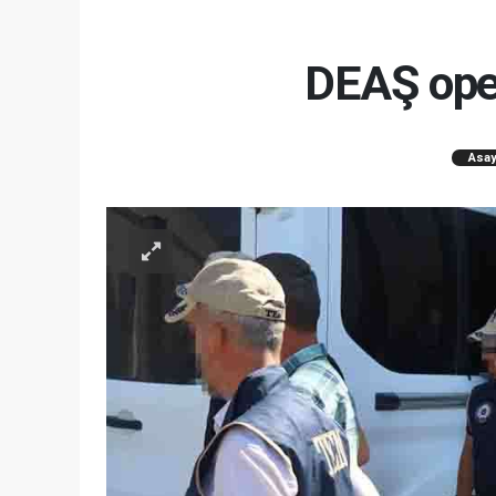
DEAŞ oper
Asay