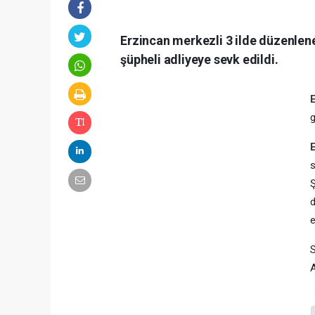
Erzincan merkezli 3 ilde düzenlen
şüpheli adliyeye sevk edildi.
g
s
Ş
d
e
S
A