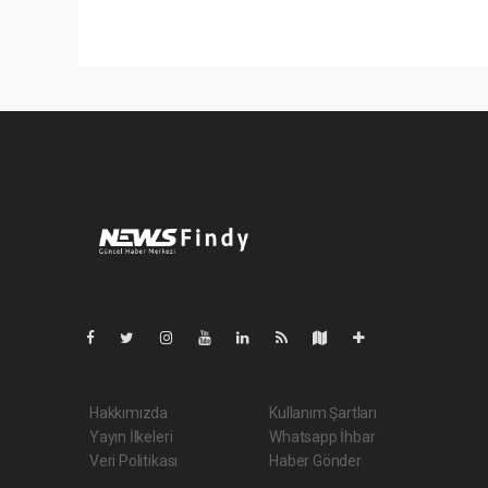
Pro-0.061
Hakkımızda
Kullanım Şartları
Yayın İlkeleri
Whatsapp İhbar
Veri Politikası
Haber Gönder