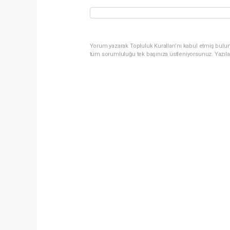
Yorum yazarak Topluluk Kuralları’nı kabul etmiş bulun
tüm sorumluluğu tek başınıza üstleniyorsunuz. Yazıla