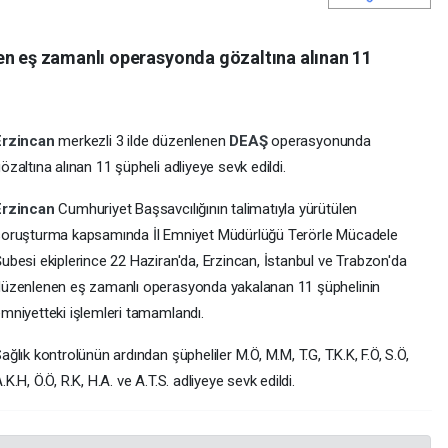
en eş zamanlı operasyonda gözaltına alınan 11
Erzincan
merkezli 3 ilde düzenlenen
DEAŞ
operasyonunda
özaltına alınan 11 şüpheli adliyeye sevk edildi.
Erzincan
Cumhuriyet Başsavcılığının talimatıyla yürütülen
oruşturma kapsamında İl Emniyet Müdürlüğü Terörle Mücadele
ubesi ekiplerince 22 Haziran'da, Erzincan, İstanbul ve Trabzon'da
üzenlenen eş zamanlı operasyonda yakalanan 11 şüphelinin
mniyetteki işlemleri tamamlandı.
ağlık kontrolünün ardından şüpheliler M.Ö, M.M, T.G, T.K.K, F.Ö, S.Ö,
.K.H, Ö.Ö, R.K, H.A. ve A.T.S. adliyeye sevk edildi.