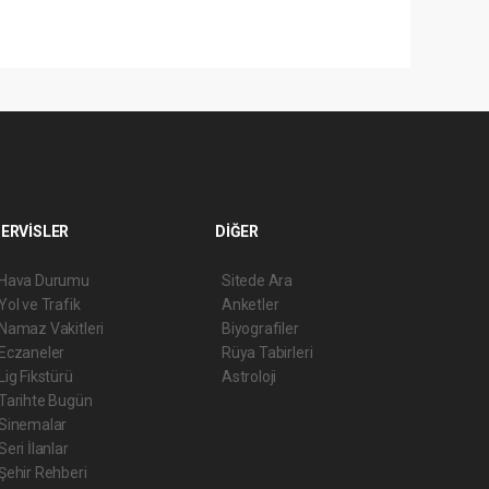
ERVİSLER
DİĞER
Hava Durumu
Sitede Ara
Yol ve Trafik
Anketler
Namaz Vakitleri
Biyografiler
Eczaneler
Rüya Tabirleri
Lig Fikstürü
Astroloji
Tarihte Bugün
Sinemalar
Seri İlanlar
Şehir Rehberi