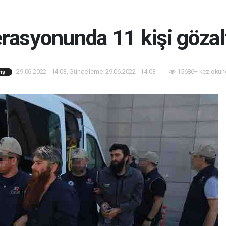
asyonunda 11 kişi gözalt
29.06.2022 - 14:03, Güncelleme: 29.06.2022 - 14:03
15686+ kez okun
iş