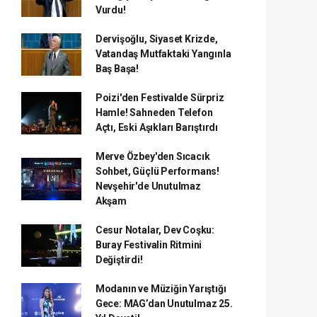
Vurdu!
Dervişoğlu, Siyaset Krizde,
Vatandaş Mutfaktaki Yangınla
Baş Başa!
Poizi'den Festivalde Sürpriz
Hamle! Sahneden Telefon
Açtı, Eski Aşıkları Barıştırdı
Merve Özbey'den Sıcacık
Sohbet, Güçlü Performans!
Nevşehir'de Unutulmaz
Akşam
Cesur Notalar, Dev Coşku:
Buray Festivalin Ritmini
Değiştirdi!
Modanın ve Müziğin Yarıştığı
Gece: MAG’dan Unutulmaz 25.