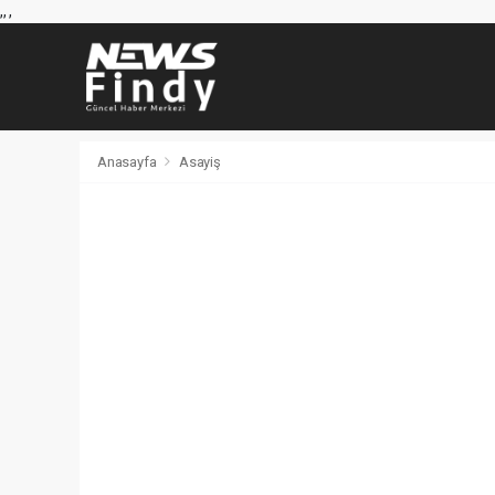
,
,
,
Anasayfa
Asayiş