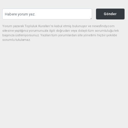
Gönder
Yorum yazarak Topluluk Kuralları’nı kabul etmiş bulunuyor ve newsfindy.com
sitesine yaptığınız yorumunuzla ilgili doğrudan veya dolaylı tüm sorumluluğu tek
başınıza üstleniyorsunuz. Yazılan tüm yorumlardan site yönetimi hiçbir şekilde
sorumlu tutulamaz.