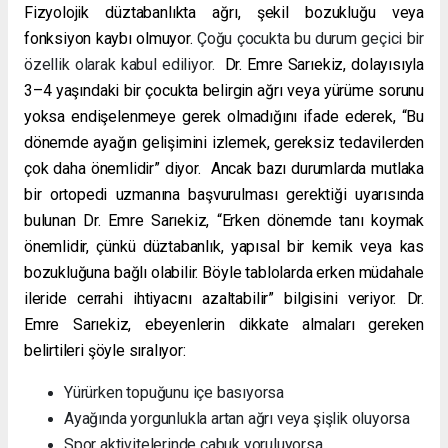
Fizyolojik düztabanlıkta ağrı, şekil bozukluğu veya
fonksiyon kaybı olmuyor.
Çoğu çocukta bu durum geçici bir
özellik olarak kabul ediliyor.
Dr. Emre Sarıekiz, dolayısıyla
3–4 yaşındaki bir çocukta belirgin ağrı veya yürüme sorunu
yoksa endişelenmeye gerek olmadığını ifade ederek, “Bu
dönemde ayağın gelişimini izlemek, gereksiz tedavilerden
çok daha önemlidir” diyor.
Ancak bazı durumlarda mutlaka
bir ortopedi uzmanına başvurulması gerektiği uyarısında
bulunan Dr. Emre Sarıekiz, “Erken dönemde tanı koymak
önemlidir, çünkü düztabanlık, yapısal bir kemik veya kas
bozukluğuna bağlı olabilir. Böyle tablolarda erken müdahale
ileride cerrahi ihtiyacını azaltabilir” bilgisini veriyor. Dr.
Emre Sarıekiz, ebeyenlerin dikkate almaları gereken
belirtileri şöyle sıralıyor:
Yürürken topuğunu içe basıyorsa
Ayağında yorgunlukla artan ağrı veya şişlik oluyorsa
Spor aktivitelerinde çabuk yoruluyorsa