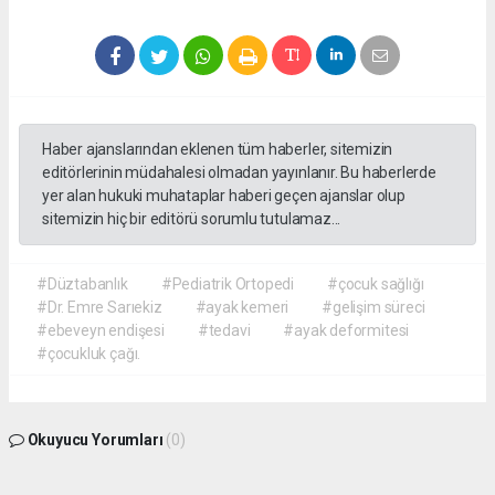
Haber ajanslarından eklenen tüm haberler, sitemizin
editörlerinin müdahalesi olmadan yayınlanır. Bu haberlerde
yer alan hukuki muhataplar haberi geçen ajanslar olup
sitemizin hiç bir editörü sorumlu tutulamaz...
#Düztabanlık
#Pediatrik Ortopedi
#çocuk sağlığı
#Dr. Emre Sarıekiz
#ayak kemeri
#gelişim süreci
#ebeveyn endişesi
#tedavi
#ayak deformitesi
#çocukluk çağı.
Okuyucu Yorumları
(0)