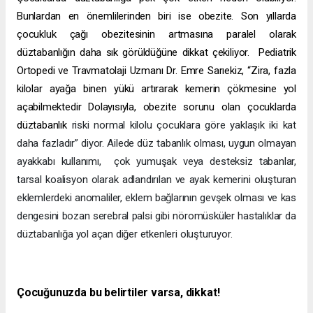
Bunlardan en önemlilerinden biri ise obezite. Son yıllarda
çocukluk çağı obezitesinin artmasına paralel olarak
düztabanlığın daha sık görüldüğüne dikkat çekiliyor. Pediatrik
Ortopedi ve Travmatolaji Uzmanı Dr. Emre Sarıekiz, “Zira, fazla
kilolar ayağa binen yükü artırarak kemerin çökmesine yol
açabilmektedir Dolayısıyla, obezite sorunu olan çocuklarda
düztabanlık
riski normal kilolu çocuklara göre yaklaşık iki kat
daha fazladır” diyor. Ailede düz tabanlık olması, uygun olmayan
ayakkabı kullanımı, çok yumuşak veya desteksiz tabanlar,
tarsal koalisyon olarak adlandırılan ve ayak kemerini oluşturan
eklemlerdeki anomaliler, eklem bağlarının gevşek olması ve kas
dengesini bozan serebral palsi gibi nöromüsküler hastalıklar da
düztabanlığa yol açan diğer etkenleri oluşturuyor.
Çocuğunuzda bu belirtiler varsa, dikkat!