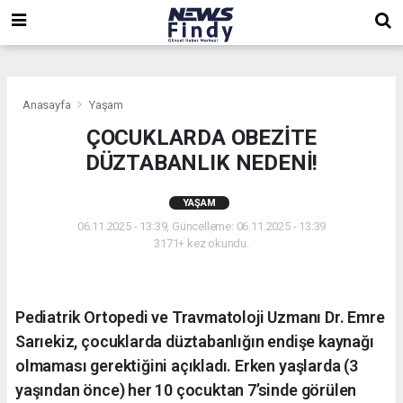
,
,
,
Anasayfa
Yaşam
ÇOCUKLARDA OBEZİTE
DÜZTABANLIK NEDENİ!
YAŞAM
06.11.2025 - 13:39, Güncelleme: 06.11.2025 - 13:39
3171+ kez okundu.
Pediatrik Ortopedi ve Travmatoloji Uzmanı Dr. Emre
Sarıekiz, çocuklarda düztabanlığın endişe kaynağı
olmaması gerektiğini açıkladı. Erken yaşlarda (3
yaşından önce) her 10 çocuktan 7’sinde görülen