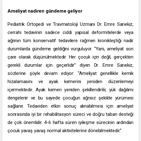
Ameliyat nadiren gündeme geliyor
Pediatrik Ortopedi ve Travmatoloji Uzmanı Dr. Emre Sarıekiz,
cerrahi tedavinin sadece ciddi yapısal deformitelerde veya
ağrının tüm konservatif tedavilere rağmen kronikleştiği nadir
durumlarda gündeme geldiğini vurguluyor. “Yani, ameliyat son
çare olarak düşünülmektedir. Her çocuk için değil, gerçekten
gerekli durumlar için geçerlidir” diyen Dr. Emre Sarıekiz,
sözlerine şöyle devam ediyor: “Ameliyat genellikle kemik
hizalamasını ve ayak kemerini yeniden düzenlemeyi
içermektedir. Ayak kemeri yeniden şekillendirilir, yük dağılımı
dengelenir ve bu sayede çocuğun ağrısız şekilde yürümesi
sağlanır. Tedaviden etkin sonuç alınabilmesi için ameliyat
sonrasında iyi bir rehabilitasyon süreci ve doğru taban desteği
de çok önemlidir. 4-6 hafta süren iyileşme sürecinin ardından
çocuk yavaş yavaş normal aktivitelerine dönebilmektedir.”