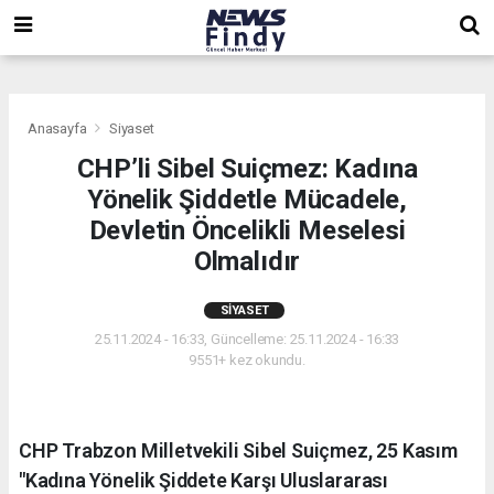
,
,
,
Anasayfa
Siyaset
CHP’li Sibel Suiçmez: Kadına
Yönelik Şiddetle Mücadele,
Devletin Öncelikli Meselesi
Olmalıdır
SIYASET
25.11.2024 - 16:33, Güncelleme: 25.11.2024 - 16:33
9551+ kez okundu.
CHP Trabzon Milletvekili Sibel Suiçmez, 25 Kasım
"Kadına Yönelik Şiddete Karşı Uluslararası