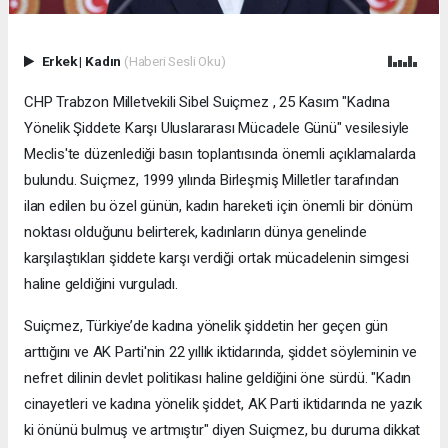
Erkek
|
Kadın
(Haberi Sesli Oku)
CHP Trabzon Milletvekili Sibel Suiçmez , 25 Kasım "Kadına
Yönelik Şiddete Karşı Uluslararası Mücadele Günü" vesilesiyle
Meclis'te düzenlediği basın toplantısında önemli açıklamalarda
bulundu. Suiçmez, 1999 yılında Birleşmiş Milletler tarafından
ilan edilen bu özel günün, kadın hareketi için önemli bir dönüm
noktası olduğunu belirterek, kadınların dünya genelinde
karşılaştıkları şiddete karşı verdiği ortak mücadelenin simgesi
haline geldiğini vurguladı.
Suiçmez, Türkiye’de kadına yönelik şiddetin her geçen gün
arttığını ve AK Parti'nin 22 yıllık iktidarında, şiddet söyleminin ve
nefret dilinin devlet politikası haline geldiğini öne sürdü. "Kadın
cinayetleri ve kadına yönelik şiddet, AK Parti iktidarında ne yazık
ki önünü bulmuş ve artmıştır" diyen Suiçmez, bu duruma dikkat