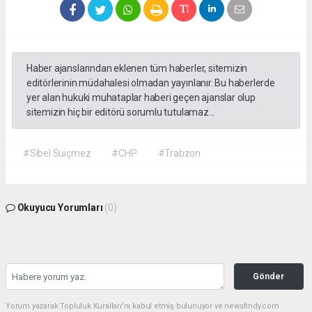
Haber ajanslarından eklenen tüm haberler, sitemizin
editörlerinin müdahalesi olmadan yayınlanır. Bu haberlerde
yer alan hukuki muhataplar haberi geçen ajanslar olup
sitemizin hiç bir editörü sorumlu tutulamaz...
#Sibel Suiçmez
#CHP
#Trabzon
Okuyucu Yorumları
(0)
Gönder
Yorum yazarak Topluluk Kuralları’nı kabul etmiş bulunuyor ve newsfindy.com