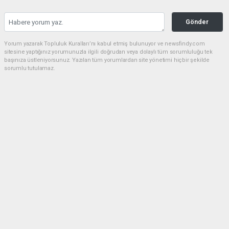
Gönder
Yorum yazarak Topluluk Kuralları’nı kabul etmiş bulunuyor ve newsfindy.com
sitesine yaptığınız yorumunuzla ilgili doğrudan veya dolaylı tüm sorumluluğu tek
başınıza üstleniyorsunuz. Yazılan tüm yorumlardan site yönetimi hiçbir şekilde
sorumlu tutulamaz.