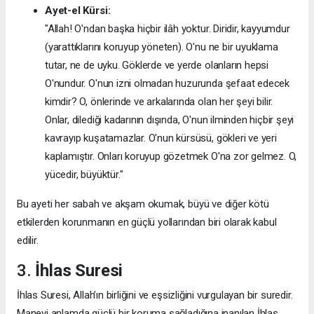
Ayet-el Kürsi:
"Allah! O'ndan başka hiçbir ilâh yoktur. Diridir, kayyumdur
(yarattıklarını koruyup yöneten). O'nu ne bir uyuklama
tutar, ne de uyku. Göklerde ve yerde olanların hepsi
O'nundur. O'nun izni olmadan huzurunda şefaat edecek
kimdir? O, önlerinde ve arkalarında olan her şeyi bilir.
Onlar, dilediği kadarının dışında, O'nun ilminden hiçbir şeyi
kavrayıp kuşatamazlar. O'nun kürsüsü, gökleri ve yeri
kaplamıştır. Onları koruyup gözetmek O'na zor gelmez. O,
yücedir, büyüktür."
Bu ayeti her sabah ve akşam okumak, büyü ve diğer kötü
etkilerden korunmanın en güçlü yollarından biri olarak kabul
edilir.
3.
İhlas Suresi
İhlas Suresi, Allah’ın birliğini ve eşsizliğini vurgulayan bir suredir.
Manevi anlamda güçlü bir koruma sağladığına inanılan İhlas