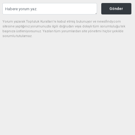
Gönder
Yorum yazarak Topluluk Kuralları’nı kabul etmiş bulunuyor ve newsfindy.com
sitesine yaptığınız yorumunuzla ilgili doğrudan veya dolaylı tüm sorumluluğu tek
başınıza üstleniyorsunuz. Yazılan tüm yorumlardan site yönetimi hiçbir şekilde
sorumlu tutulamaz.