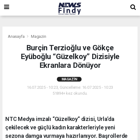
,
,
,
Anasayfa
Magazin
Burçin Terzioğlu ve Gökçe
Eyüboğlu “Güzelkoy” Dizisiyle
Ekranlara Dönüyor
MAGAZIN
16.07.2025 - 10:23, Güncelleme: 16.07.2025 - 10:23
51894+ kez okundu.
NTC Medya imzalı “Güzelkoy” dizisi, Urla’da
çekilecek ve güçlü kadın karakterleriyle yeni
sezona damga vurmaya hazırlanıyor. Başrollerde