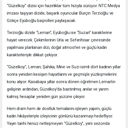
“Güzelkoy” dizisi için hazırlıklar tüm hızıyla sürüyor. NTC Medya
imzası taşıyan dizide, başarılı oyuncular Burçin Terzioğlu ve
Gökçe Eyüboğlu başrolleri paylaşacak.
Terzioğlu dizide “Leman”, Eyüboğlu ise “Suzan” karakterine
hayat verecek. Çekimlerinin Urla ve Seferihisar çevresinde
yapılması planlanan dizi, doğal atmosferi ve güçlü kadın
karakterleriyle dikkat çekiyor.
“Güzelkoy”, Leman, Şahika, Mine ve Suzi isimli dört kadının yıllar
sonra yeniden kesişen hayatlarını ve geçmişle yüzleşmelerini
konu alıyor. Kasabaya yıllar sonra dönen öğretmen Leman’ın
gelişinin ardından, Güzelkoy’da bastırılmış anılar ve yarım
kalmış hesaplar yeniden gün yüzüne çıkıyor.
Hem dram hem de dostluk temalarını işleyen yapım, güçlü
kadın hikâyeleriyle izleyicinin gönlünü kazanmayı hedefliyor.
Yayın tarihi henüz netleşmeyen “Güzelkoy”, yeni sezonda