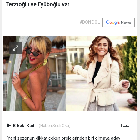
Terzioğlu ve Eyüboğlu var
ABONE OL
Erkek
|
Kadın
(Haberi Sesli Oku)
Yeni sezonun dikkat çeken projelerinden biri olmaya aday