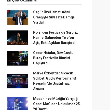
En Çok Okunanlar
Özgür Özel İsmet İnönü
Örneğiyle Siyasete Damga
Vurdu!
Poizi'den Festivalde Sürpriz
Hamle! Sahneden Telefon
Açtı, Eski Aşıkları Barıştırdı
Cesur Notalar, Dev Coşku:
Buray Festivalin Ritmini
Değiştirdi!
Merve Özbey'den Sıcacık
Sohbet, Güçlü Performans!
Nevşehir'de Unutulmaz
Akşam
Modanın ve Müziğin Yarıştığı
Gece: MAG’dan Unutulmaz 25.
Yıl Daveti!