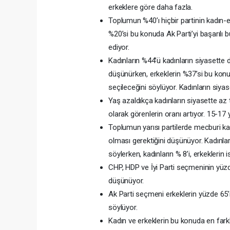
erkeklere göre daha fazla.
Toplumun %40’ı hiçbir partinin kadın-
%20’si bu konuda Ak Parti’yi başarılı bu
ediyor.
Kadınların %44’ü kadınların siyasette d
düşünürken, erkeklerin %37’si bu konu
seçileceğini söylüyor. Kadınların siy
Yaş azaldıkça kadınların siyasette az 
olarak görenlerin oranı artıyor. 15-17 
Toplumun yarısı partilerde mecburi kad
olması gerektiğini düşünüyor. Kadınları
söylerken, kadınların % 8’i, erkeklerin 
CHP, HDP ve İyi Parti seçmeninin yüzd
düşünüyor.
Ak Parti seçmeni erkeklerin yüzde 65’i
söylüyor.
Kadın ve erkeklerin bu konuda en f