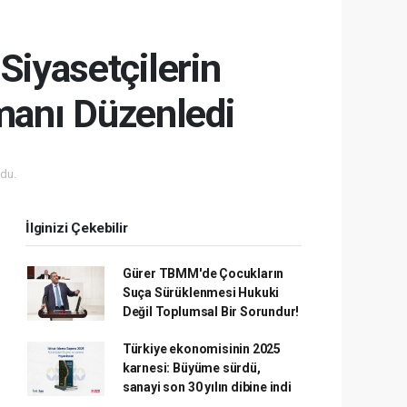
Siyasetçilerin
manı Düzenledi
du.
İlginizi Çekebilir
Gürer TBMM'de Çocukların
Suça Sürüklenmesi Hukuki
Değil Toplumsal Bir Sorundur!
Türkiye ekonomisinin 2025
karnesi: Büyüme sürdü,
sanayi son 30 yılın dibine indi