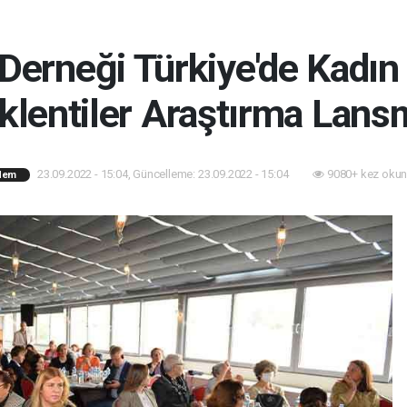
erneği Türkiye'de Kadın 
lentiler Araştırma Lans
23.09.2022 - 15:04, Güncelleme: 23.09.2022 - 15:04
9080+ kez okun
dem