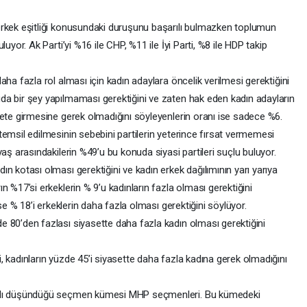
erkek eşitliği konusundaki duruşunu başarılı bulmazken toplumun
luyor. Ak Parti’yi %16 ile CHP, %11 ile İyi Parti, %8 ile HDP takip
aha fazla rol alması için kadın adaylara öncelik verilmesi gerektiğini
da bir şey yapılmaması gerektiğini ve zaten hak eden kadın adayların
asete girmesine gerek olmadığını söyleyenlerin oranı ise sadece %6.
temsil edilmesinin sebebini partilerin yeterince fırsat vermemesi
yaş arasındakilerin %49’u bu konuda siyasi partileri suçlu buluyor.
ın kotası olması gerektiğini ve kadın erkek dağılımının yarı yarıya
n %17’si erkeklerin % 9’u kadınların fazla olması gerektiğini
ise % 18’i erkeklerin daha fazla olması gerektiğini söylüyor.
e 80’den fazlası siyasette daha fazla kadın olması gerektiğini
, kadınların yüzde 45’i siyasette daha fazla kadına gerek olmadığını
arklı düşündüğü seçmen kümesi MHP seçmenleri. Bu kümedeki