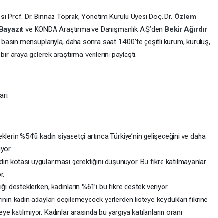
i Prof. Dr. Binnaz Toprak, Yönetim Kurulu Üyesi Doç. Dr.
Özlem
 Bayazıt
ve KONDA Araştırma ve Danışmanlık A.Ş’den
Bekir Ağırdır
asın mensuplarıyla, daha sonra saat 14:00’te çeşitli kurum, kuruluş,
e bir araya gelerek araştırma verilerini paylaştı.
rı:
eklerin %54’ü kadın siyasetçi artınca Türkiye’nin gelişeceğini ve daha
yor.
ın kotası uygulanması gerektiğini düşünüyor. Bu fikre katılmayanlar
r.
ığı desteklerken, kadınların %61’i bu fikre destek veriyor.
rinin kadın adayları seçilemeyecek yerlerden listeye koydukları fikrine
ye katılmıyor. Kadınlar arasında bu yargıya katılanların oranı