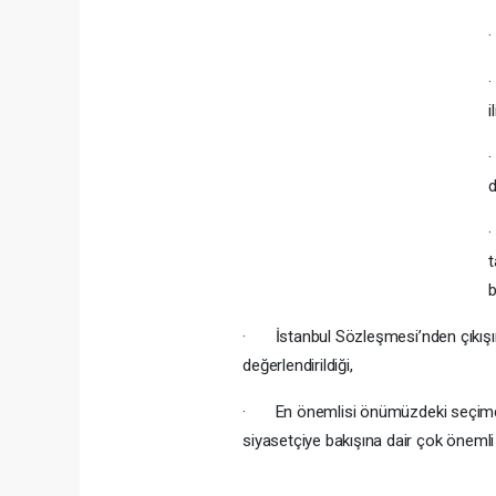
·
·
i
·
d
·
t
b
· İstanbul Sözleşmesi’nden çıkışın 
değerlendirildiği,
· En önemlisi önümüzdeki seçimde i
siyasetçiye bakışına dair çok önemli v