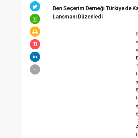
Ben Seçerim Derneği Türkiye'de Ka
Lansmanı Düzenledi
v
a
T
t
s
S
t
d
ö
A