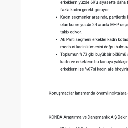
erkeklerin yüzde 69’u siyasette daha 
fazla kadını gerekli görüyor.
Kadın seçmenler arasında, partilerde 
olan küme yüzde 24 oranla MHP seçmen
takip ediyor.
Ak Parti seçmeni erkekler kadın kot
mecburi kadın kümesini doğru bulmazk
Toplumun %73 gibi büyük bir bölümü ai
kadın ve erkeklerin bu konuya yaklaşım
erkeklerin ise %67’si kadın aile bireyi
Konuşmacılar lansmanda önemli noktalara d
KONDA Araştırma ve Danışmanlık A.Ş Bekir 