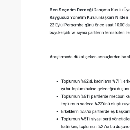
Ben Seçerim Derneği
Danışma Kurulu Üyes
Kaygusuz
Yönetim Kurulu Başkanı
Nilden
22 Eylül Perşembe günü önce saat 10:00’da b
büyükelçilik ve siyasi partilerin temsilcileri il
Araştırmada dikkat çeken sonuçlardan bazıla
Toplumun %62’si, kadınların %71’i, erk
iyi bir toplum haline geleceğini düşünü
Toplumun %61’i partilerde mecburi kad
toplumun sadece %23’ünü oluşturuyo
Erkeklerin %50’si partilerde eş başkanl
Toplumun %51’i siyasi parti yöneticile
katılırken, toplumun %27’si bu düşünce