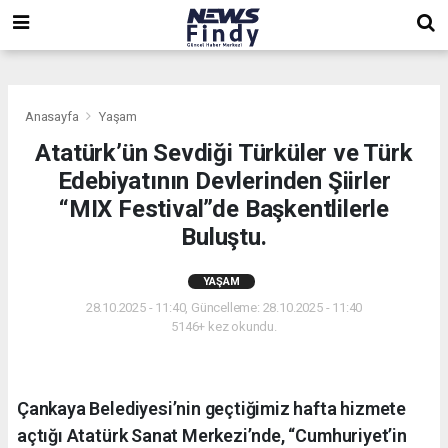
,
,
,
Anasayfa
Yaşam
Atatürk’ün Sevdiği Türküler ve Türk
Edebiyatının Devlerinden Şiirler
“MIX Festival”de Başkentlilerle
Buluştu.
YAŞAM
28.10.2025 - 11:40, Güncelleme: 28.10.2025 - 11:40
5146+ kez okundu.
Çankaya Belediyesi’nin geçtiğimiz hafta hizmete
açtığı Atatürk Sanat Merkezi’nde, “Cumhuriyet’in