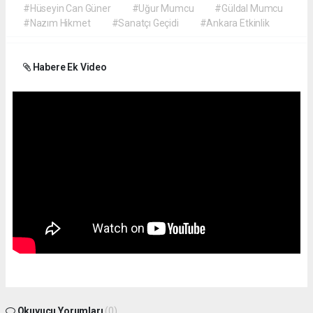
#Hüseyin Can Güner
#Uğur Mumcu
#Güldal Mumcu
#Nazım Hikmet
#Sanatçı Geçidi
#Ankara Etkinlik
Habere Ek Video
Okuyucu Yorumları
(0)