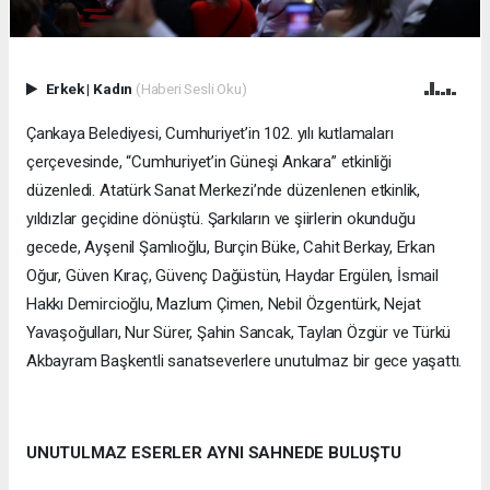
Erkek
|
Kadın
(Haberi Sesli Oku)
Çankaya Belediyesi, Cumhuriyet’in 102. yılı kutlamaları
çerçevesinde, “Cumhuriyet’in Güneşi Ankara” etkinliği
düzenledi. Atatürk Sanat Merkezi’nde düzenlenen etkinlik,
yıldızlar geçidine dönüştü. Şarkıların ve şiirlerin okunduğu
gecede, Ayşenil Şamlıoğlu, Burçin Büke, Cahit Berkay, Erkan
Oğur, Güven Kıraç, Güvenç Dağüstün, Haydar Ergülen, İsmail
Hakkı Demircioğlu, Mazlum Çimen, Nebil Özgentürk, Nejat
Yavaşoğulları, Nur Sürer, Şahin Sancak, Taylan Özgür ve Türkü
Akbayram Başkentli sanatseverlere unutulmaz bir gece yaşattı.
UNUTULMAZ ESERLER AYNI SAHNEDE BULUŞTU