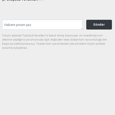
Gönder
Yorum yazarak Topluluk Kuralları’nı kabul etmiş bulunuyor ve newsfindy.com
sitesine yaptığınız yorumunuzla ilgili doğrudan veya dolaylı tüm sorumluluğu tek
başınıza üstleniyorsunuz. Yazılan tüm yorumlardan site yönetimi hiçbir şekilde
sorumlu tutulamaz.