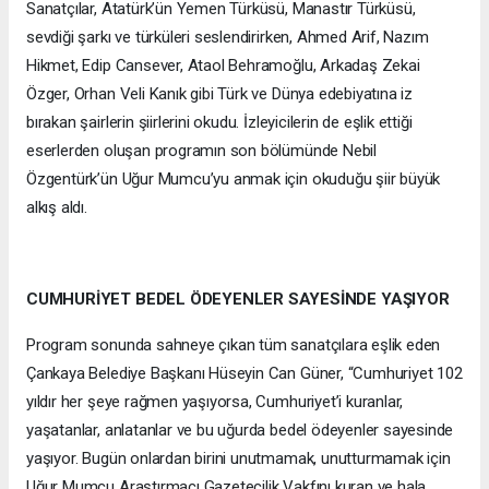
Sanatçılar, Atatürk’ün Yemen Türküsü, Manastır Türküsü,
sevdiği şarkı ve türküleri seslendirirken, Ahmed Arif, Nazım
Hikmet, Edip Cansever, Ataol Behramoğlu, Arkadaş Zekai
Özger, Orhan Veli Kanık gibi Türk ve Dünya edebiyatına iz
bırakan şairlerin şiirlerini okudu. İzleyicilerin de eşlik ettiği
eserlerden oluşan programın son bölümünde Nebil
Özgentürk’ün Uğur Mumcu’yu anmak için okuduğu şiir büyük
alkış aldı.
CUMHURİYET BEDEL ÖDEYENLER SAYESİNDE YAŞIYOR
Program sonunda sahneye çıkan tüm sanatçılara eşlik eden
Çankaya Belediye Başkanı Hüseyin Can Güner, “Cumhuriyet 102
yıldır her şeye rağmen yaşıyorsa, Cumhuriyet’i kuranlar,
yaşatanlar, anlatanlar ve bu uğurda bedel ödeyenler sayesinde
yaşıyor. Bugün onlardan birini unutmamak, unutturmamak için
Uğur Mumcu Araştırmacı Gazetecilik Vakfını kuran ve hala