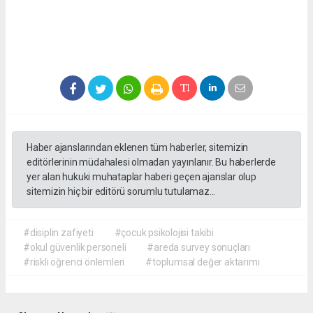
Haber ajanslarından eklenen tüm haberler, sitemizin
editörlerinin müdahalesi olmadan yayınlanır. Bu haberlerde
yer alan hukuki muhataplar haberi geçen ajanslar olup
sitemizin hiç bir editörü sorumlu tutulamaz...
#disiplin zafiyeti
#çocuk psikolojisi takibi
#okul güvenlik personeli
#areda survey sonuçları
#riskli öğrenci önlemleri
#toplumsal değer aktarımı