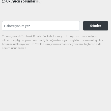
Okuyucu Yorumları
(0)
Gönder
Yorum yazarak Topluluk Kuralları’nı kabul etmiş bulunuyor ve newsfindy.com
sitesine yaptığınız yorumunuzla ilgili doğrudan veya dolaylı tüm sorumluluğu tek
başınıza üstleniyorsunuz. Yazılan tüm yorumlardan site yönetimi hiçbir şekilde
sorumlu tutulamaz.