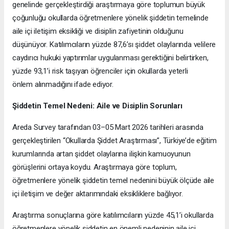
genelinde gerçekleştirdiği araştırmaya göre toplumun büyük
çoğunluğu okullarda öğretmenlere yönelik şiddetin temelinde
aile içi iletişim eksikliği ve disiplin zafiyetinin olduğunu
düşünüyor. Katılımcıların yüzde 87,6’sı şiddet olaylarında velilere
caydırıcı hukuki yaptırımlar uygulanması gerektiğini belirtirken,
yüzde 93,1’i risk taşıyan öğrenciler için okullarda yeterli
önlem alınmadığını ifade ediyor.
Şiddetin Temel Nedeni: Aile ve Disiplin Sorunları
Areda Survey tarafından 03–05 Mart 2026 tarihleri arasında
gerçekleştirilen “Okullarda Şiddet Araştırması”, Türkiye’de eğitim
kurumlarında artan şiddet olaylarına ilişkin kamuoyunun
görüşlerini ortaya koydu. Araştırmaya göre toplum,
öğretmenlere yönelik şiddetin temel nedenini büyük ölçüde aile
içi iletişim ve değer aktarımındaki eksikliklere bağlıyor.
Araştırma sonuçlarına göre katılımcıların yüzde 45,1’i okullarda
öğretmenlere yönelik şiddetin en önemli nedeninin aile içi