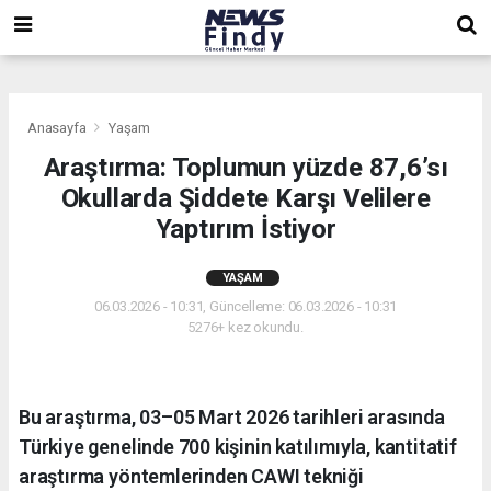
,
,
,
Anasayfa
Yaşam
Araştırma: Toplumun yüzde 87,6’sı
Okullarda Şiddete Karşı Velilere
Yaptırım İstiyor
YAŞAM
06.03.2026 - 10:31, Güncelleme: 06.03.2026 - 10:31
5276+ kez okundu.
Bu araştırma, 03–05 Mart 2026 tarihleri arasında
Türkiye genelinde 700 kişinin katılımıyla, kantitatif
araştırma yöntemlerinden CAWI tekniği