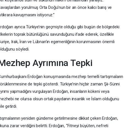
er köşesinde sulh ve sükûnun hâkim olmasından yanayız.
avaşlardan yorulmuş Orta Doğu’nun bir an önce kalıcı barış ve
stikrara kavuşmasını istiyoruz.”
rdoğan ayrıca Türkiye’nin geçmişte olduğu gibi bugün de bölgedeki
lkelerin toprak bütünlüğünü savunduğunu ifade ederek, özellikle
uriye, Irak, İran ve Lübnan’ın egemenliğinin korunmasının önemli
lduğunu söyledi.
Mezhep Ayrımına Tepki
Cumhurbaşkanı Erdoğan konuşmasında mezhep temelli tartışmaların
örüklenmesine de tepki gösterdi. Türkiye’nin hiçbir zaman Şii-Sünni
yrımı yapmadığını vurgulayan Erdoğan, insanların kökeni veya
ezhebi ne olursa olsun ortak paydanın insanlık ve İslam olduğunu
ile getirdi.
malarının yeniden gündeme getirilmesine dikkat çeken Erdoğan,
una zarar verdiğini belirtti. Erdoğan, “Fitneyi büyüten, nefreti