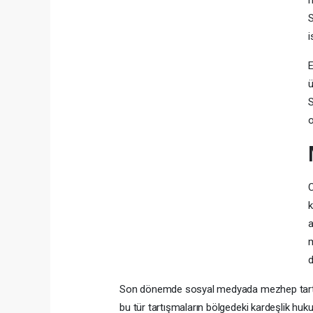
h
S
i
E
ü
S
o
k
a
m
d
Son dönemde sosyal medyada mezhep tartış
bu tür tartışmaların bölgedeki kardeşlik hukuk