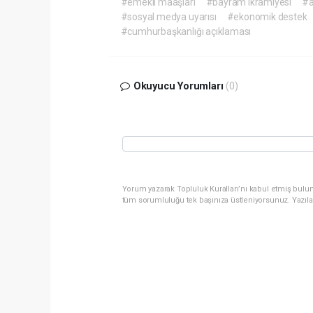
#emekli maaşları
#bayram ikramiyesi
#a
#sosyal medya uyarısı
#ekonomik destek
#cumhurbaşkanlığı açıklaması
Okuyucu Yorumları
(0)
Yorum yazarak Topluluk Kuralları’nı kabul etmiş bulun
tüm sorumluluğu tek başınıza üstleniyorsunuz. Yazıla