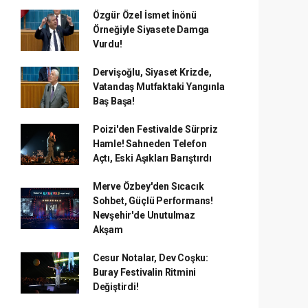
Özgür Özel İsmet İnönü
Örneğiyle Siyasete Damga
Vurdu!
Dervişoğlu, Siyaset Krizde,
Vatandaş Mutfaktaki Yangınla
Baş Başa!
Poizi'den Festivalde Sürpriz
Hamle! Sahneden Telefon
Açtı, Eski Aşıkları Barıştırdı
Merve Özbey'den Sıcacık
Sohbet, Güçlü Performans!
Nevşehir'de Unutulmaz
Akşam
Cesur Notalar, Dev Coşku:
Buray Festivalin Ritmini
Değiştirdi!