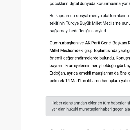
çocukların dijital dünyada korunmasına yöneli
Bu kapsamda sosyal medya platformlarına 
teklifinin Türkiye Büyük Millet Meclisi’ne s
sağlamayı hedeflediğini söyledi.
Cumhurbaşkanı ve AK Parti Genel Başkanı Re
Millet Meclisi’ndeki grup toplantısında yapt
önemli değerlendirmelerde bulundu. Konuşm
bayram ikramiyelerinin her yıl olduğu gibi b
Erdoğan, ayrıca emekli maaşlarının da öne çe
çekerek 14 Mart’tan itibaren hesaplara yatırma
Haber ajanslarından eklenen tüm haberler, s
yer alan hukuki muhataplar haberi geçen ajan