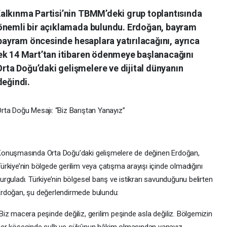
alkınma Partisi’nin TBMM’deki grup toplantısında
 önemli bir açıklamada bulundu. Erdoğan, bayram
 bayram öncesinde hesaplara yatırılacağını, ayrıca
ek 14 Mart’tan itibaren ödenmeye başlanacağını
ta Doğu’daki gelişmelere ve dijital dünyanın
değindi.
rta Doğu Mesajı: “Biz Barıştan Yanayız”
onuşmasında Orta Doğu’daki gelişmelere de değinen Erdoğan,
ürkiye’nin bölgede gerilim veya çatışma arayışı içinde olmadığını
urguladı. Türkiye’nin bölgesel barış ve istikrarı savunduğunu belirten
rdoğan, şu değerlendirmede bulundu:
Biz macera peşinde değiliz, gerilim peşinde asla değiliz. Bölgemizin