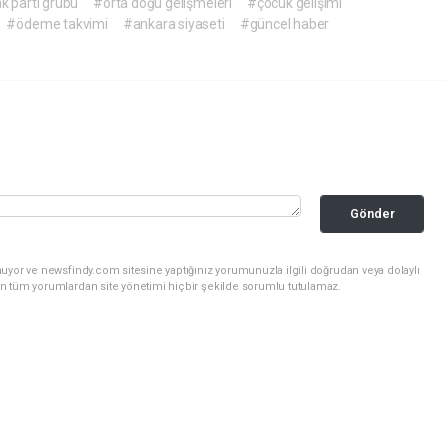
k parti grubu
#orta doğu gelişmeleri
#çocuk gelişimi
#ödeme takvimi
#ankara siyaseti
#güncel haber
Gönder
uyor ve newsfindy.com sitesine yaptığınız yorumunuzla ilgili doğrudan veya dolaylı
n tüm yorumlardan site yönetimi hiçbir şekilde sorumlu tutulamaz.