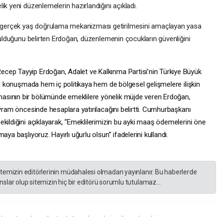
k yeni düzenlemelerin hazırlandığını açıkladı.
gerçek yaş doğrulama mekanizması getirilmesini amaçlayan yasa
unulduğunu belirten Erdoğan, düzenlemenin çocukların güvenliğini
cep Tayyip Erdoğan, Adalet ve Kalkınma Partisi’nin Türkiye Büyük
ığı konuşmada hem iç politikaya hem de bölgesel gelişmelere ilişkin
asının bir bölümünde emeklilere yönelik müjde veren Erdoğan,
ayram öncesinde hesaplara yatırılacağını belirtti. Cumhurbaşkanı
kildiğini açıklayarak, “Emeklilerimizin bu ayki maaş ödemelerini öne
ya başlıyoruz. Hayırlı uğurlu olsun” ifadelerini kullandı.
itemizin editörlerinin müdahalesi olmadan yayınlanır. Bu haberlerde
slar olup sitemizin hiç bir editörü sorumlu tutulamaz...