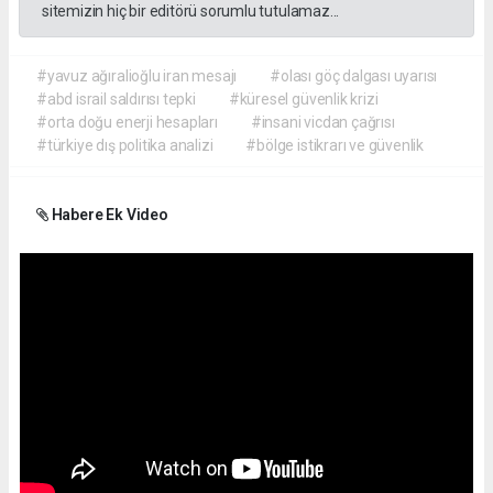
sitemizin hiç bir editörü sorumlu tutulamaz...
#yavuz ağıralioğlu iran mesajı
#olası göç dalgası uyarısı
#abd israil saldırısı tepki
#küresel güvenlik krizi
#orta doğu enerji hesapları
#insani vicdan çağrısı
#türkiye dış politika analizi
#bölge istikrarı ve güvenlik
Habere Ek Video