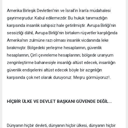
Amerika Birleşik Devletleri’nin ve İsrail’in İran’a müdahalesi
gayrimeşrudur. Kabul edilemezdir. Bu hukuk tanımazlığın
karşısında insanlık sahipsiz hale getirilmiştir. Avrupa Birliği’nin
sessizliği dâhil, Avrupa Birliği’nin birtakım rüşvetler karşılığında
Amerika’nın zulmüne razı olması insanlık vicdanında leke
bırakmıştır. Bölgedeki yerleşme hesaplarının, güvenlik
hesaplarının, Çin’i çevreleme hesaplarının; bölgede uranyum
zenginleştirme bahanesiyle insanlığı altüst edecek, insanlığın
güvenlik endişelerini altüst edecek böyle bir azgınlığın
karşısında çok net olarak duruyoruz. Meşru görmüyoruz!..
HİÇBİR ÜLKE VE DEVLET BAŞKANI GÜVENDE DEĞİL…
Dünyanın hiçbir devleti, dünyanın hiçbir ülkesi, dünyanın hiçbir