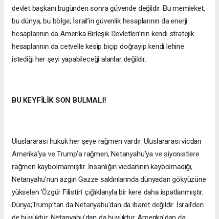
devlet başkanı bugünden sonra güvende değildir. Bu memleket,
bu dünya, bu bölge; İsrail’in güvenlik hesaplarının da enerji
hesaplarının da Amerika Birleşik Devletleri’nin kendi stratejik
hesaplarının da cetvelle kesip biçip doğrayıp kendi lehine
istediği her şeyi yapabileceği alanlar değildir.
BU KEYFİLİK SON BULMALI!
Uluslararası hukuk her şeye rağmen vardır. Uluslararası vicdan
Amerika’ya ve Trump’a rağmen, Netanyahu’ya ve siyonistlere
rağmen kaybolmamıştır. İnsanlığın vicdanının kaybolmadığı,
Netanyahu’nun azgın Gazze saldırılarında dünyadan gökyüzüne
yükselen ‘Özgür Filistin’ çığlıklarıyla bir kere daha ispatlanmıştır.
Dünya;Trump’tan da Netanyahu’dan da ibaret değildir. İsrail’den
de büyüktür, Netanyahu’dan da büyüktür, Amerika’dan da