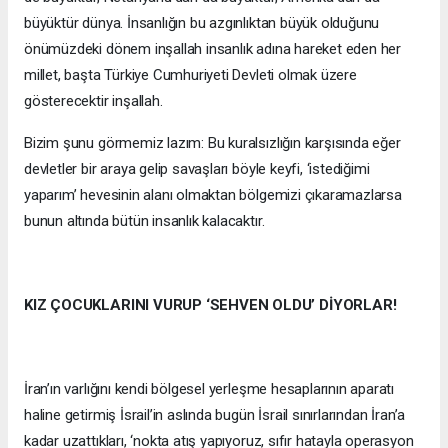
büyüktür dünya. İnsanlığın bu azgınlıktan büyük olduğunu
önümüzdeki dönem inşallah insanlık adına hareket eden her
millet, başta Türkiye Cumhuriyeti Devleti olmak üzere
gösterecektir inşallah.
Bizim şunu görmemiz lazım: Bu kuralsızlığın karşısında eğer
devletler bir araya gelip savaşları böyle keyfi, ‘istediğimi
yaparım’ hevesinin alanı olmaktan bölgemizi çıkaramazlarsa
bunun altında bütün insanlık kalacaktır.
KIZ ÇOCUKLARINI VURUP ‘SEHVEN OLDU’ DİYORLAR!
İran’ın varlığını kendi bölgesel yerleşme hesaplarının aparatı
haline getirmiş İsrail’in aslında bugün İsrail sınırlarından İran’a
kadar uzattıkları, ‘nokta atış yapıyoruz, sıfır hatayla operasyon