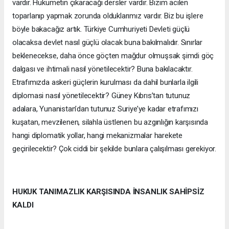
vardır. Hükümetin çıkaracağı dersler vardır. Bizim acilen
toparlanıp yapmak zorunda olduklarımız vardır. Biz bu işlere
böyle bakacağız artık. Türkiye Cumhuriyeti Devleti güçlü
olacaksa devlet nasıl güçlü olacak buna bakılmalıdır. Sınırlar
beklenecekse, daha önce göçten mağdur olmuşsak şimdi göç
dalgası ve ihtimali nasıl yönetilecektir? Buna bakılacaktır.
Etrafımızda askeri güçlerin kurulması da dahil bunlarla ilgili
diplomasi nasıl yönetilecektir? Güney Kıbrıs’tan tutunuz
adalara, Yunanistan’dan tutunuz Suriye’ye kadar etrafımızı
kuşatan, mevzilenen, silahla üstlenen bu azgınlığın karşısında
hangi diplomatik yollar, hangi mekanizmalar harekete
geçirilecektir? Çok ciddi bir şekilde bunlara çalışılması gerekiyor.
HUKUK TANIMAZLIK KARŞISINDA İNSANLIK SAHİPSİZ
KALDI