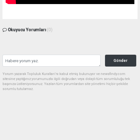
Okuyucu Yorumları
(0)
Gönder
Yorum yazarak Topluluk Kuralları’nı kabul etmiş bulunuyor ve newsfindy.com
sitesine yaptığınız yorumunuzla ilgili doğrudan veya dolaylı tüm sorumluluğu tek
başınıza üstleniyorsunuz. Yazılan tüm yorumlardan site yönetimi hiçbir şekilde
sorumlu tutulamaz.