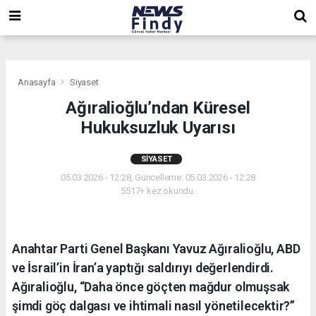
,
,
,
Anasayfa
Siyaset
Ağıralioğlu’ndan Küresel
Hukuksuzluk Uyarısı
SIYASET
05.03.2026 - 12:28, Güncelleme: 05.03.2026 - 12:28
5517+ kez okundu.
Anahtar Parti Genel Başkanı Yavuz Ağıralioğlu, ABD
ve İsrail’in İran’a yaptığı saldırıyı değerlendirdi.
Ağıralioğlu, “Daha önce göçten mağdur olmuşsak
şimdi göç dalgası ve ihtimali nasıl yönetilecektir?”