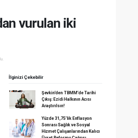
dan vurulan iki
u.
İlginizi Çekebilir
Şevkin’den TBMM’de Tarihi
Çıkış: Ezidi Halkının Acısı
Araştırılsın!
Yüzde 31,75’lik Enflasyon
Sonrası Sağlık ve Sosyal
Hizmet Çalışanlarından Kalıcı
Ücret Reformu Çağrısı