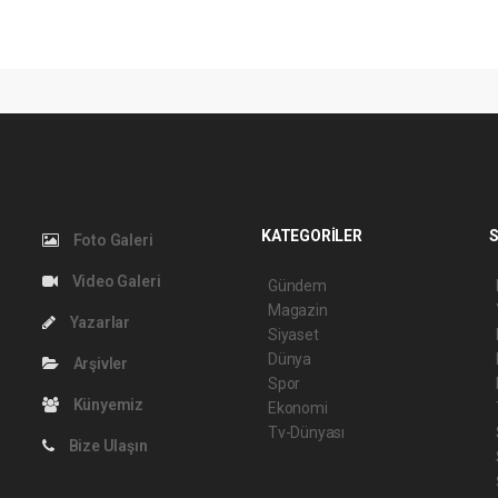
KATEGORİLER
S
Foto Galeri
Video Galeri
Gündem
Magazin
Yazarlar
Siyaset
Dünya
Arşivler
Spor
Künyemiz
Ekonomi
Tv-Dünyası
Bize Ulaşın