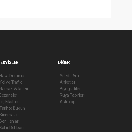
ERVİSLER
DİĞER
Hava Durumu
Sitede Ara
Yol ve Trafik
Anketler
Namaz Vakitleri
Biyografiler
Eczaneler
Rüya Tabirleri
Lig Fikstürü
Astroloji
Tarihte Bugün
Sinemalar
Seri İlanlar
Şehir Rehberi