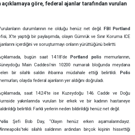
 açıklamaya göre, federal ajanlar tarafından vurulan
urulanların durumlarının ne olduğu henüz net değil.
FBI
Portland
fisi, X'te yaptığı bir paylaşımda, olayın Gümrük ve Sınır Koruma ICE
janlarını içerdiğini ve soruşturmayı onların yürüttüğünü belirtti.
Açıklamada, bugün saat 14:18'de
Portland
polis
memurlarının,
Güneydoğu Main Caddesi'nin 10200 numaralı bloğunda meydana
elen bir silahlı saldırı ihbarına müdahale ettiği belirtildi.
Polis
emurları, olayda federal ajanların yer aldığını doğruladı.
Açıklamada, saat 14:24'te ise Kuzeydoğu 146. Cadde ve Doğu
urnside yakınlarında vurulan bir erkek ve bir kadının hastaneye
aldırıldığı belirtildi. Farklı yerlerin neden bildirildiği henüz net değil.
Polis
Şefi Bob Day, "Olayın henüz erken aşamalarındayız.
inneapolis'teki silahlı saldırının ardından birçok kişinin hissettiği