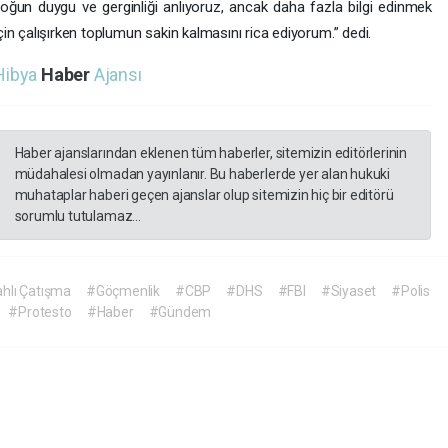
oğun duygu ve gerginliği anlıyoruz, ancak daha fazla bilgi edinmek
çin çalışırken toplumun sakin kalmasını rica ediyorum.” dedi.
Hibya
Haber
Ajansı
Haber ajanslarından eklenen tüm haberler, sitemizin editörlerinin
müdahalesi olmadan yayınlanır. Bu haberlerde yer alan hukuki
muhataplar haberi geçen ajanslar olup sitemizin hiç bir editörü
sorumlu tutulamaz...
ahlı Çatışma
#Göçmenlik
#CBP
#DHS
#FBI
#Siyaset
#Polis
#Protesto
#Haber
#Gündem