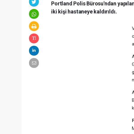
Portland Polis Bürosu'ndan yapılan
iki kişi hastaneye kaldırıldı.
V
o
a
g
m
B
k
M