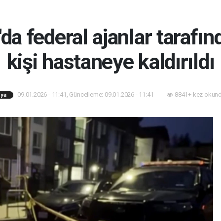
a federal ajanlar tarafın
kişi hastaneye kaldırıldı
09.01.2026 - 11:41, Güncelleme: 09.01.2026 - 11:41
8841+ kez okund
ya