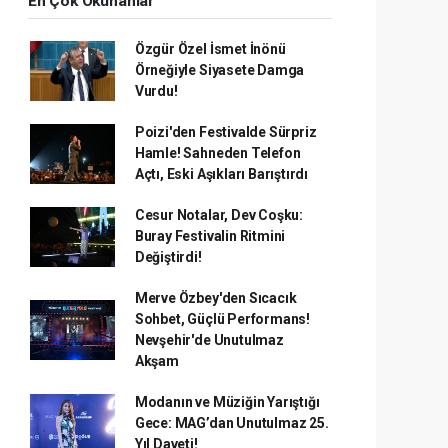
En Çok Okunanlar
Özgür Özel İsmet İnönü
Örneğiyle Siyasete Damga
Vurdu!
Poizi'den Festivalde Sürpriz
Hamle! Sahneden Telefon
Açtı, Eski Aşıkları Barıştırdı
Cesur Notalar, Dev Coşku:
Buray Festivalin Ritmini
Değiştirdi!
Merve Özbey'den Sıcacık
Sohbet, Güçlü Performans!
Nevşehir'de Unutulmaz
Akşam
Modanın ve Müziğin Yarıştığı
Gece: MAG’dan Unutulmaz 25.
Yıl Daveti!