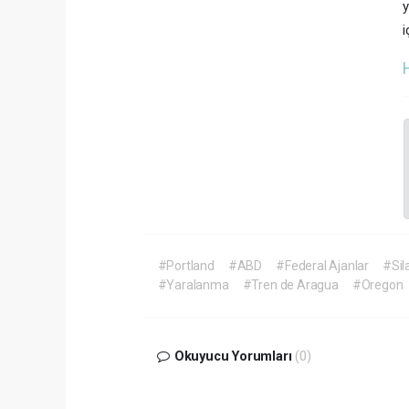
y
i
#Portland
#ABD
#Federal Ajanlar
#Sil
#Yaralanma
#Tren de Aragua
#Oregon
Okuyucu Yorumları
(0)