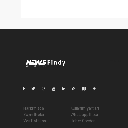
Pro-0.061
Hakkımızda
Kullanım Şartları
Yayın İlkeleri
Whatsapp İhbar
Veri Politikası
Haber Gönder