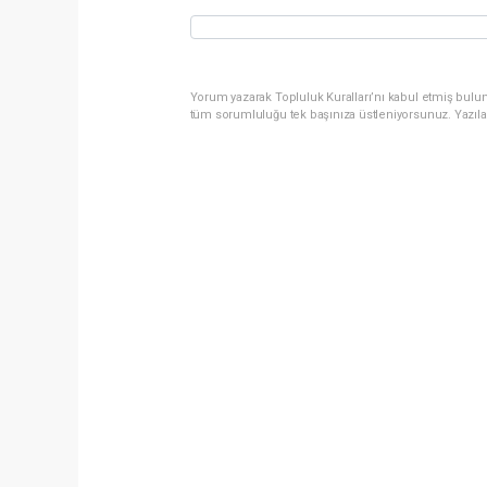
Yorum yazarak Topluluk Kuralları’nı kabul etmiş bulun
tüm sorumluluğu tek başınıza üstleniyorsunuz. Yazıla