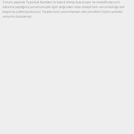
Yorum yazarak Topluluk Kuralları’nı kabul etmiş bulunuyor ve newsfindy.com
sitesine yaptığınız yorumunuzla ilgili doğrudan veya dolaylı tüm sorumluluğu tek
başınıza üstleniyorsunuz. Yazılan tüm yorumlardan site yönetimi hiçbir şekilde
sorumlu tutulamaz.