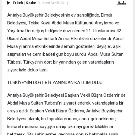
Erkek
|
Kadın
(Haberi Sesli Oku)
Antalya Büyükşehir Belediyesi’nin ev sahipliğinde, Elmalı
Belediyesi, Tekke Köyü Abdal Musa Kültürünü Araştırma ve
Yaşatma Derneği iş birliğinde düzenlenen 21. Uluslararası 42.
Ulusal Abdal Musa Sultan’ı Anma Etkinlikleri düzenlendi. Abdal
Musa’yı anma etkinliklerinde semah gösterileri, deyişler, aşık
atışmaları ve cem ibadeti gün boyu sürdü. Abdal Musa Sultan
Türbesi, Türkiye’nin dört bir yanından gelen vatandaşların
ziyaretiyle dolup taştı.
TÜRKİYE’NİN DÖRT BİR YANINDAN KATILIM OLDU
Antalya Büyükşehir Belediyesi Başkan Vekili Büşra Özdemir de
Abdal Musa Sultan Türbesi’ni ziyaret ederek, vatandaşlarla bir
araya geldi. Başkan Vekili Büşra Özdemir, Antalya Büyükşehir
Belediyesi olarak, bu toprakların inançlarına, geleneklerine,
kültürel mirasına saygıyla sahip çıkmayı görev bildiklerini
belirterek, “Bu sahiplenme, geçmişe dönüp bakmakla sınırlı