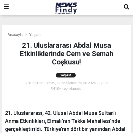
,
,
,
Anasayfa
Yaşam
21. Uluslararası Abdal Musa
Etkinliklerinde Cem ve Semah
Coşkusu!
YAŞAM
29.06.2026 - 12:39, Güncelleme: 29.06.2026 - 12:39
3410+ kez okundu.
21. Uluslararası, 42. Ulusal Abdal Musa Sultan’ı
Anma Etkinlikleri, Elmalı’nın Tekke Mahallesi’nde
gerçekleştirildi. Türkiye’nin dört bir yanından Abdal