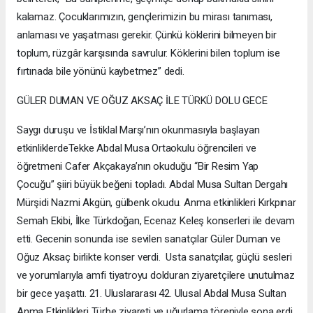
kalamaz. Çocuklarımızın, gençlerimizin bu mirası tanıması,
anlaması ve yaşatması gerekir. Çünkü köklerini bilmeyen bir
toplum, rüzgâr karşısında savrulur. Köklerini bilen toplum ise
fırtınada bile yönünü kaybetmez” dedi.
GÜLER DUMAN VE OĞUZ AKSAÇ İLE TÜRKÜ DOLU GECE
Saygı duruşu ve İstiklal Marşı’nın okunmasıyla başlayan
etkinliklerdeTekke Abdal Musa Ortaokulu öğrencileri ve
öğretmeni Cafer Akçakaya’nın okuduğu “Bir Resim Yap
Çocuğu” şiiri büyük beğeni topladı. Abdal Musa Sultan Dergahı
Mürşidi Nazmi Akgün, gülbenk okudu. Anma etkinlikleri Kırkpınar
Semah Ekibi, İlke Türkdoğan, Ecenaz Keleş konserleri ile devam
etti. Gecenin sonunda ise sevilen sanatçılar Güler Duman ve
Oğuz Aksaç birlikte konser verdi. Usta sanatçılar, güçlü sesleri
ve yorumlarıyla amfi tiyatroyu dolduran ziyaretçilere unutulmaz
bir gece yaşattı. 21. Uluslararası 42. Ulusal Abdal Musa Sultan
Anma Etkinlikleri Türbe ziyareti ve uğurlama töreniyle sona erdi.