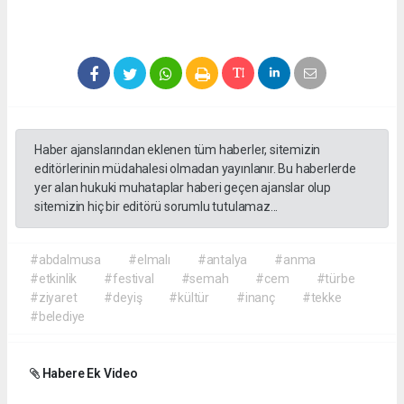
Haber ajanslarından eklenen tüm haberler, sitemizin
editörlerinin müdahalesi olmadan yayınlanır. Bu haberlerde
yer alan hukuki muhataplar haberi geçen ajanslar olup
sitemizin hiç bir editörü sorumlu tutulamaz...
#abdalmusa
#elmalı
#antalya
#anma
#etkinlik
#festival
#semah
#cem
#türbe
#ziyaret
#deyiş
#kültür
#inanç
#tekke
#belediye
Habere Ek Video