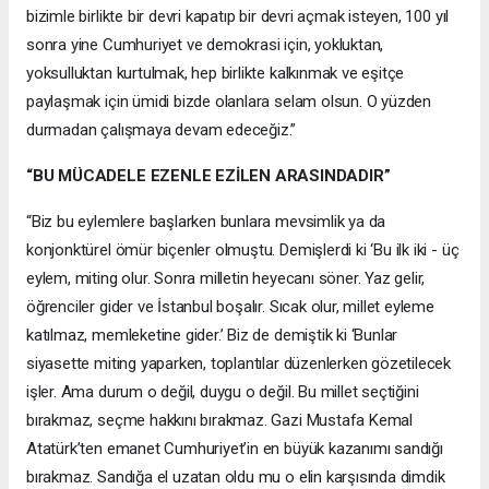
bizimle birlikte bir devri kapatıp bir devri açmak isteyen, 100 yıl
sonra yine Cumhuriyet ve demokrasi için, yokluktan,
yoksulluktan kurtulmak, hep birlikte kalkınmak ve eşitçe
paylaşmak için ümidi bizde olanlara selam olsun. O yüzden
durmadan çalışmaya devam edeceğiz.”
“BU MÜCADELE EZENLE EZİLEN ARASINDADIR”
“Biz bu eylemlere başlarken bunlara mevsimlik ya da
konjonktürel ömür biçenler olmuştu. Demişlerdi ki ‘Bu ilk iki - üç
eylem, miting olur. Sonra milletin heyecanı söner. Yaz gelir,
öğrenciler gider ve İstanbul boşalır. Sıcak olur, millet eyleme
katılmaz, memleketine gider.’ Biz de demiştik ki ‘Bunlar
siyasette miting yaparken, toplantılar düzenlerken gözetilecek
işler. Ama durum o değil, duygu o değil. Bu millet seçtiğini
bırakmaz, seçme hakkını bırakmaz. Gazi Mustafa Kemal
Atatürk’ten emanet Cumhuriyet’in en büyük kazanımı sandığı
bırakmaz. Sandığa el uzatan oldu mu o elin karşısında dimdik