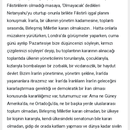
Filistinlilerin olmadığı masaya, ‘Olmayacak’ dedikleri
Netanyahu’yu oturtup onunla birlikte Filistin’i işgal planını
konuşmak. İran’a, bir ülkenin yönetim kadamesine, toplantı
sırasında, Birleşmiş Milletler kararı olmaksızın… Hatta onlarla
müzakere yürütürken, Londra’da görüşmeler yaparken, cuma
günü ayrılıp ‘Pazartesiye bize düşüncenizi söyleyin, kırmızı
çizgilerinizi söyleyin’ deyip, bu toplantının kararının alınacağı
toplantıda ülkenin yöneticilerini torunlarıyla, çocuklarıyla,
kızlarıyla bombalayan bir zorbalık, bir vicdansızlık, bir haydut
devlet. Bizim İran’ın yönetimine, yönetim şekline, İran’da
yaşananlara itirazımız var. İran’da İranlıların İran’ın geleceğini
kararlaştırması gerektiği ve demokratik bir İran olması
konusunda kararlılığımız var, tutumumuz var. Ama ne Güney
Amerika’da, ne Ortadoğu’da, ne bir başka yerde uluslararası
toplum olmadan, Birleşmiş Milletler kararı olmadan, bir ülkeye
bir kişinin kararıyla, kendi ülkesindeki senatonun bile kararı
olmadan, gidip de orada katliam yapması ve dünya kadar sivilin