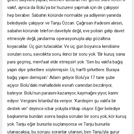
vakıf, ayrıca da Bolu’ya bir huzurevi yapmak için de çalışıyor
hep beraber. Sabahın köründe normalde ya adliyenin yanında
belediyede çalışıyor ve Tanju Özcan. Çağırsan ifadesini alırsın,
sabahın köründe telefon davetiyle değil, eve polisin gelip davet
etmesiyle değil, jandarma operasyonuyla alıp gözaltına
koyacaklar. Üç gün tutacaklar. Ve üç gün boyunca kendisine
sorulan soru, savcılıkta soru, ikinci bir soru yok. ‘Bir kuruş sana
para geçmiş, menfaat elde etmişsin’ yok. ‘Sen bu vakfa bağış
yapın diye şirketlere söylemişsin. Üç harfli şirketlere. Buraya
bağış yapın demişsin.’ Adam geliyor Bolu’ya 17 tane şube
açıyor. Bolu’daki mahalledeki esnafı canından bezdiriyor,
batırıyor. Bolu’nun parasını kazanıyor, kaymağını yiyor, karını
ediyor. Vergisini İstanbul’da veriyor. ‘Kardeşim şu vakfa bir
destek ver’ deyince icbar yoluyla irtikap oluyor. Eğer belediye
başkanıma bundan sonra başka sorulan bir soru yok, kör kuruş
yok. Tanju eğer bununla suçlanıyorsa ve Tanju bununla
utanacaksa, bu soruyu soranlar utansın, ben Tanju’yla gurur