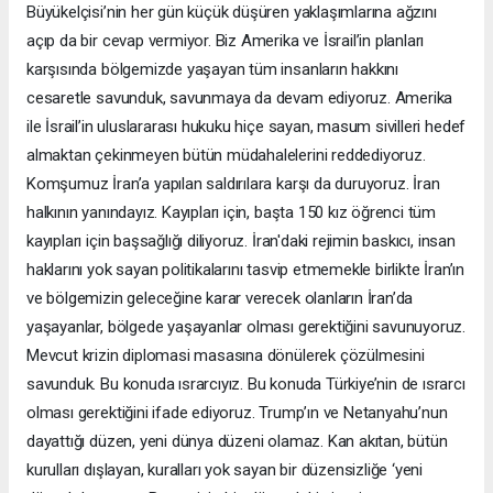
Büyükelçisi’nin her gün küçük düşüren yaklaşımlarına ağzını
açıp da bir cevap vermiyor. Biz Amerika ve İsrail’in planları
karşısında bölgemizde yaşayan tüm insanların hakkını
cesaretle savunduk, savunmaya da devam ediyoruz. Amerika
ile İsrail’in uluslararası hukuku hiçe sayan, masum sivilleri hedef
almaktan çekinmeyen bütün müdahalelerini reddediyoruz.
Komşumuz İran’a yapılan saldırılara karşı da duruyoruz. İran
halkının yanındayız. Kayıpları için, başta 150 kız öğrenci tüm
kayıpları için başsağlığı diliyoruz. İran'daki rejimin baskıcı, insan
haklarını yok sayan politikalarını tasvip etmemekle birlikte İran’ın
ve bölgemizin geleceğine karar verecek olanların İran’da
yaşayanlar, bölgede yaşayanlar olması gerektiğini savunuyoruz.
Mevcut krizin diplomasi masasına dönülerek çözülmesini
savunduk. Bu konuda ısrarcıyız. Bu konuda Türkiye’nin de ısrarcı
olması gerektiğini ifade ediyoruz. Trump’ın ve Netanyahu’nun
dayattığı düzen, yeni dünya düzeni olamaz. Kan akıtan, bütün
kurulları dışlayan, kuralları yok sayan bir düzensizliğe ‘yeni