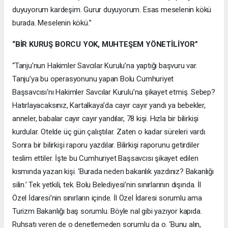
duyuyorum kardeşim. Gurur duyuyorum. Esas meselenin kökü
burada. Meselenin kökü.”
“BİR KURUŞ BORCU YOK, MUHTEŞEM YÖNETİLİYOR”
“Tanju’nun Hakimler Savcılar Kurulu’na yaptığı başvuru var.
Tanju’ya bu operasyonunu yapan Bolu Cumhuriyet
Başsavcısı‘nı Hakimler Savcılar Kurulu’na şikayet etmiş. Sebep?
Hatırlayacaksınız, Kartalkaya’da cayır cayır yandı ya bebekler,
anneler, babalar cayır cayır yandılar, 78 kişi. Hızla bir bilirkişi
kurdular. Otelde üç gün çalıştılar. Zaten o kadar süreleri vardı.
Sonra bir bilirkişi raporu yazdılar. Bilirkişi raporunu getirdiler
teslim ettiler. İşte bu Cumhuriyet Başsavcısı şikayet edilen
kısmında yazan kişi. ‘Burada neden bakanlık yazdınız? Bakanlığı
silin.’ Tek yetkili, tek. Bolu Belediyesi’nin sınırlarının dışında. İl
Özel İdaresi’nin sınırların içinde. İl Özel İdaresi sorumlu ama
Turizm Bakanlığı baş sorumlu. Böyle nal gibi yazıyor kapıda.
Ruhsatı veren de o denetlemeden sorumlu da o. ‘Bunu alın,