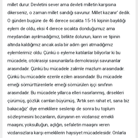
millet durur. Devletini sever ama devleti milletin karşısına
dikerseniz, o zaman millet sandığı savunur. Millet kazanır’ dedik.
O günden bugüne de 46 derece sıcakta 15-16 kişinin bayıldığı
eylem de oldu, eksi 4 derece sıcakta donduğumuz ama
meydandan ayrılmadığımız, birlikte dolunun, karın ve tipinin
altında kaldığımız ancak asla bir adım geri atmadığımız
eylemlerimiz oldu. Çünkü o eyleme katılanlar biliyorlar ki bu
mücadele, otokrasiyi savunanlarla demokrasiyi savunanlar
arasındadır. Çünkü bu mücadele zalimle mazlum arasındadır.
Çünkü bu mücadele ezenle ezilen arasındadır. Bu mücadele
emeği sömürttürenlerle emeği sömürülen işçi sınıfının
arasındadır. Bu mücadele yıllarca elleri nasırlanmış, dirsekleri
çürümüş, gözlük camları büyümüş, ‘Artık sen rahat et, sana biz
bakacağız’ diye emeklilere seslenip de sonra bu toplum
sözleşmesini bozanların, dünyanın en vicdansız emekli
maaşını; yoksulluğun, açlığın, sefaletin maaşını veren
vicdansızlara karşı emeklilerin haysiyet mücadelesidir. Onlarla