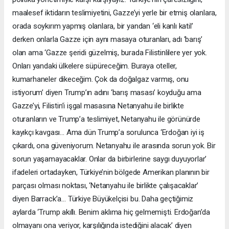
maalesef iktidarın teslimiyetini, Gazze’yi yerle bir etmiş olanlara,
orada soykırım yapmış olanlara, bir yandan ‘eli kanlı katil’
derken onlarla Gazze için aynı masaya oturanları, adı ‘barış’
olan ama ‘Gazze şeridi güzelmiş, burada Filistinlilere yer yok.
Onları yandaki ülkelere süpüreceğim. Buraya oteller,
kumarhaneler dikeceğim. Çok da doğalgaz varmış, onu
istiyorum’ diyen Trump’ın adını ‘barış masası’ koyduğu ama
Gazze’yi, Filistin’i işgal masasına Netanyahu ile birlikte
oturanların ve Trump’a teslimiyet, Netanyahu ile görünürde
kayıkçı kavgası… Ama dün Trump’a sorulunca ‘Erdoğan iyi iş
çıkardı, ona güveniyorum. Netanyahu ile arasında sorun yok. Bir
sorun yaşamayacaklar. Onlar da birbirlerine saygı duyuyorlar’
ifadeleri ortadayken, Türkiye’nin bölgede Amerikan planının bir
parçası olması noktası, ‘Netanyahu ile birlikte çalışacaklar’
diyen Barrack’a… Türkiye Büyükelçisi bu. Daha geçtiğimiz
aylarda ‘Trump akıllı. Benim aklıma hiç gelmemişti. Erdoğan’da
olmayanı ona veriyor, karşılığında istediğini alacak’ diyen