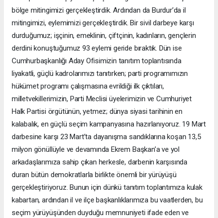
bölge mitingimizi gerçekleştirdik. Ardından da Burdur’da il
mitingimizi, eylemimizi gerçekleştirdik. Bir sivil darbeye karşı
durduğumuz; işçinin, emeklinin, çiftçinin, kadınların, gençlerin
derdini konuştuğumuz 93 eylemi geride bıraktık. Dün ise
Cumhurbaşkanlığı Aday Ofisimizin tanıtım toplantısında
liyakatli, güçlü kadrolarımızı tanıtırken; parti programımızın
hükümet programı çalışmasına evrildiği ilk çıktıları,
milletvekillerimizin, Parti Meclisi üyelerimizin ve Cumhuriyet
Halk Partisi örgütünün, yetmez; dünya siyasi tarihinin en
kalabalık, en güçlü seçim kampanyasına hazırlanıyoruz. 19 Mart
darbesine karşı 23 Mart’ta dayanışma sandıklarına koşan 13,5
milyon gönüllüyle ve devamında Ekrem Başkan’a ve yol
arkadaşlarımıza sahip çıkan herkesle, darbenin karşısında
duran bütün demokratlarla birlikte önemli bir yürüyüşü
gerçekleştiriyoruz. Bunun için dünkü tanıtım toplantımıza kulak
kabartan, ardından il ve ilçe başkanlıklarımıza bu vaatlerden, bu
seçim yürüyüşünden duyduğu memnuniyeti ifade eden ve