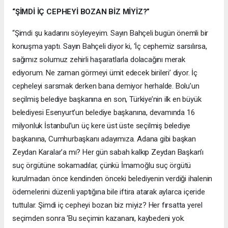
“ŞİMDİ İÇ CEPHEYİ BOZAN BİZ MİYİZ?”
“Şimdi şu kadarını söyleyeyim. Sayın Bahçeli bugün önemli bir
konuşma yaptı. Sayın Bahçeli diyor ki, ‘İç cephemiz sarsılırsa,
sağımız solumuz zehirli haşaratlarla dolacağını merak
ediyorum. Ne zaman görmeyi ümit edecek birileri’ diyor. İç
cepheleyi sarsmak derken bana demiyor herhalde. Bolu’un
seçilmiş belediye başkanına en son, Türkiye’nin ilk en büyük
belediyesi Esenyurt’un belediye başkanına, devamında 16
milyonluk İstanbul’un üç kere üst üste seçilmiş belediye
başkanına, Cumhurbaşkanı adayımıza. Adana gibi başkan
Zeydan Karalar’a mı? Her gün sabah kalkıp Zeydan Başkan’ı
suç örgütüne sokamadılar, çünkü İmamoğlu suç örgütü
kurulmadan önce kendinden önceki belediyenin verdiği ihalenin
ödemelerini düzenli yaptığına bile iftira atarak aylarca içeride
tuttular. Şimdi iç cepheyi bozan biz miyiz? Her fırsatta yerel
seçimden sonra ‘Bu seçimin kazananı, kaybedeni yok.