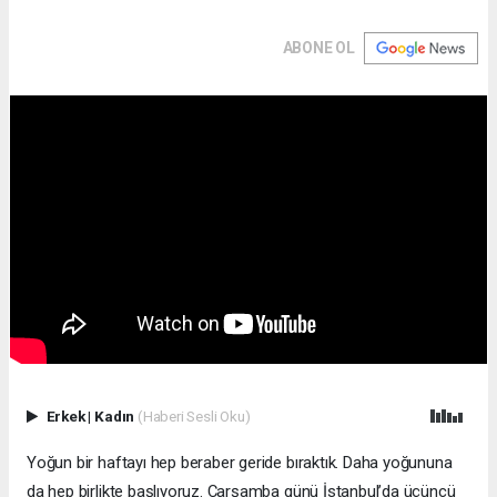
ABONE OL
Erkek
|
Kadın
(Haberi Sesli Oku)
Yoğun bir haftayı hep beraber geride bıraktık. Daha yoğununa
da hep birlikte başlıyoruz. Çarşamba günü İstanbul’da üçüncü