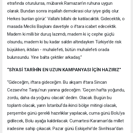
etrafında oturulursa, mübarek Ramazan’ın ruhuna uygun
olarak. Bundan sonra inşallah demokrasi olur iyiye gidiş olur.
Herkes bunları görür.’ Vallahi billahi de katılacaktık. Gidecektik, o
masada Meclis Başkanı davetiyle o iftara icabet edecektik.
Madem ki milli bir duruş lazımdı, madem ki iç cephe güçlü
olsundu, madem ki bu kadar saldırı altındayken Türkiye’de risk
büyükken, iktidarı - muhalefeti, bütün muhalefeti orada
bulunsundu. Yine balta çektiler arkadaş.”
“SİYASİ TARİHİN EN UZUN KAMPANYASI İÇİN HAZIRIZ”
“Gideceğim, iftara gideceğim. Bu akşam iftara Sincan
Cezaevi’ne Tanju’nun yanına gideceğim. ‘Geçen hafta yoğundu,
zordu, daha da yoğunu olacak’ dedim. Olacak. Bugün bu
toplantı olacak, yarın İstanbul’da ikinci bölge mitingi olacak,
perşembe günü gerekli hazırlıklar yapılacak, cuma günü Bolu’ya
gidilecek, Bolu ayağa kaldırılacak. Cumartesi Karaman’da millet
iradesine sahip çıkacak. Pazar günü Eskişehir’de Sivrihisar’dan