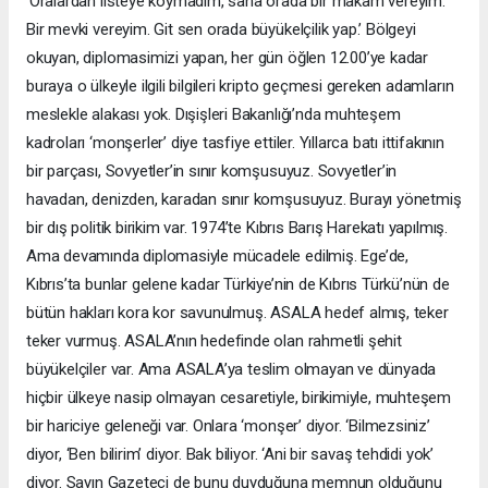
‘Oralardan listeye koymadım, sana orada bir makam vereyim.
Bir mevki vereyim. Git sen orada büyükelçilik yap.’ Bölgeyi
okuyan, diplomasimizi yapan, her gün öğlen 12.00’ye kadar
buraya o ülkeyle ilgili bilgileri kripto geçmesi gereken adamların
meslekle alakası yok. Dışişleri Bakanlığı’nda muhteşem
kadroları ‘monşerler’ diye tasfiye ettiler. Yıllarca batı ittifakının
bir parçası, Sovyetler’in sınır komşusuyuz. Sovyetler’in
havadan, denizden, karadan sınır komşusuyuz. Burayı yönetmiş
bir dış politik birikim var. 1974’te Kıbrıs Barış Harekatı yapılmış.
Ama devamında diplomasiyle mücadele edilmiş. Ege’de,
Kıbrıs’ta bunlar gelene kadar Türkiye’nin de Kıbrıs Türkü’nün de
bütün hakları kora kor savunulmuş. ASALA hedef almış, teker
teker vurmuş. ASALA’nın hedefinde olan rahmetli şehit
büyükelçiler var. Ama ASALA’ya teslim olmayan ve dünyada
hiçbir ülkeye nasip olmayan cesaretiyle, birikimiyle, muhteşem
bir hariciye geleneği var. Onlara ‘monşer’ diyor. ‘Bilmezsiniz’
diyor, ‘Ben bilirim’ diyor. Bak biliyor. ‘Ani bir savaş tehdidi yok’
diyor. Sayın Gazeteci de bunu duyduğuna memnun olduğunu