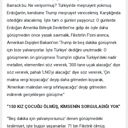
Barrack bu. Ne veriyormuş? Türkiye’de meşruiyeti yokmuş
Erdoğan’ın, kendisine Trump meşruiyet verecekmiş. Karşılığında
istediğini alacakmış. İşte tam o günleri yaşıyoruz. O günlerde
Erdoğan Amerika Birleşik Devletleri’ne gidip de öyle daha
görüşmeden önce yasak savmalık, Filistin’in F’sini anınca,
Amerikan Dışişleri Bakanı’nın ‘Trump ile beş dakika görüşmek
için bize yalvarıyorlar. İşte Türkiye’ dediğini unutmadık. O
görüşmenin ön görüşmesi Trump’ın oğluna Türkiye’deki nadir
metalleri, elementleri söz vererek, ‘300 tane uçak alacağız’ diye
söz vererek, pahalı ‘LNG’yi alacağız’ diye söz vererek, ‘Çin
malına vergi koyacağız’ deyip daha gitmeden koyarak,
‘Amerikan malından vergi sıfırlayacağız’ deyip gitmeden
indirerek gerçekleşen görüşme.”
“150 KIZ ÇOCUĞU ÖLMÜŞ, KİMSENİN SORGULADIĞI YOK”
“‘Beş dakika için yalvarıyorsunuz’ denen görüşmedeki
teslimiyet, işte bugün yaşananlar. 71 bin Filistinli ölmüş.