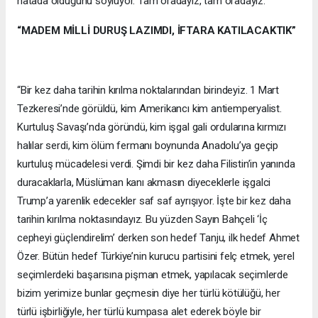
hatada olduğunu söylüyor. Tam oradayız, tam oradayız.”
“MADEM MİLLİ DURUŞ LAZIMDI, İFTARA KATILACAKTIK”
“Bir kez daha tarihin kırılma noktalarından birindeyiz. 1 Mart
Tezkeresi’nde görüldü, kim Amerikancı kim antiemperyalist.
Kurtuluş Savaşı’nda göründü, kim işgal gali ordularına kırmızı
halılar serdi, kim ölüm fermanı boynunda Anadolu’ya geçip
kurtuluş mücadelesi verdi. Şimdi bir kez daha Filistin’in yanında
duracaklarla, Müslüman kanı akmasın diyeceklerle işgalci
Trump’a yarenlik edecekler saf saf ayrışıyor. İşte bir kez daha
tarihin kırılma noktasındayız. Bu yüzden Sayın Bahçeli ‘İç
cepheyi güçlendirelim’ derken son hedef Tanju, ilk hedef Ahmet
Özer. Bütün hedef Türkiye’nin kurucu partisini felç etmek, yerel
seçimlerdeki başarısına pişman etmek, yapılacak seçimlerde
bizim yerimize bunlar geçmesin diye her türlü kötülüğü, her
türlü işbirliğiyle, her türlü kumpasa alet ederek böyle bir