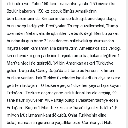
öldürülmesi… Yahu 150 tane civciv ölse yastır. 150 civciv ölse
üzülür, bakarsın. 150 kız çocuk ölmüş Amerika’nın
bombardımanında. Kimsenin dönüp baktığı, bunu düşündüğü,
bunu sorguladığı yok. Dönüyorlar; Trump güzellemeleri, Trump
üzerinden Netanyahu ile işbirlikleri ve bu ilk değil. Ben bu pazar,
bundan iki gün önce 22’nci dönem milletvekili grubumuzdan
hayatta olan kahramanlarla birlikteydim. Amerika’da söz verdiği,
kendi henüz o gün partisinin başında ama başbakan değilken 1
Mart’ta Meclis’e getirttiği, ‘69 bin Amerikan askeri Türkiye’ye
gelsin. Doğu’da, Güney Doğu’da altı tane üs kursun. İki liman
bunlara verilsin. Irak Türkiye üzerinden işgal edilsin’ diye tezkere
getirten Erdoğan… ‘O tezkere geçsin’ diye her şeyi ortaya koyan
Erdoğan… Tezkere geçmeyince gizli tutanakları ele geçirip, 99
tane hayır oyu veren AK Partiliyi bulup siyasetten tasfiye eden
Erdoğan… Bugün 1 Mart tezkeresine ‘hayır’ diyenler, Irak’ta 1,5
milyon Müslüman’ın kanı döküldü. Onlar Türkiye’nin eline
bulaşmamasının gururunu yaşattılar bize. Cumhuriyet Halk