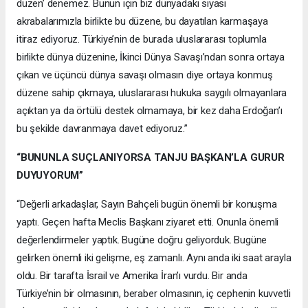
düzen’ denemez. Bunun için biz dünyadaki siyasi
akrabalarımızla birlikte bu düzene, bu dayatılan karmaşaya
itiraz ediyoruz. Türkiye’nin de burada uluslararası toplumla
birlikte dünya düzenine, İkinci Dünya Savaşı’ndan sonra ortaya
çıkan ve üçüncü dünya savaşı olmasın diye ortaya konmuş
düzene sahip çıkmaya, uluslararası hukuka saygılı olmayanlara
açıktan ya da örtülü destek olmamaya, bir kez daha Erdoğan’ı
bu şekilde davranmaya davet ediyoruz.”
“BUNUNLA SUÇLANIYORSA TANJU BAŞKAN’LA GURUR
DUYUYORUM”
“Değerli arkadaşlar, Sayın Bahçeli bugün önemli bir konuşma
yaptı. Geçen hafta Meclis Başkanı ziyaret etti. Onunla önemli
değerlendirmeler yaptık. Bugüne doğru geliyorduk. Bugüne
gelirken önemli iki gelişme, eş zamanlı. Aynı anda iki saat arayla
oldu. Bir tarafta İsrail ve Amerika İran’ı vurdu. Bir anda
Türkiye’nin bir olmasının, beraber olmasının, iç cephenin kuvvetli