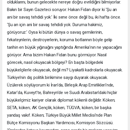
olduklarını, bunun gelecekte nereye doğru evrildiğini bilmiyorlar.
Bakın bir Sayın Gazeteci soruyor. Hakan Fidan diyor ki ‘Şu an
ani bir savaş tehdidi yok.’ İki sene önce değil bu, iki hafta önce.
‘Şu an için ani bir savaş tehdidi yok. Duruma hakimiz,
görüyoruz.’ Oysa ki bütün dünya o savaş gemilerinin,
fırkateynlerin, destroyerlerin, koruma botlarının böyle gelip
tarihin en büyük yığınağını yaptığında Amerika’nın ne yapacağını
görüyor. Ama bizim Hakan Fidan bunu görmüyor. Nasıl
görecek, nasıl okuyacak bölgeyi? En başta bölgedeki
büyükelçilerle okuyacak, değil mi? Liyakatli kadrolarla okuyacak.
Türkiye’nin dış politik birikimine saygı duyarak okuyacak.
Üzülerek söylüyorum ki İran’da, Birleşik Arap Emirlikleri’nde,
Katar’da, Kuveyt’te, Bahreyn’de ve Suudi Arabistan’daki hiçbir
büyükelçimiz kariyer olarak diplomat kökenli değildir. Köken;
SETA, köken; AK Gençlik, köken; TÜGVA, köken; bir başka
yandaş vakıf. Köken; Türkiye Büyük Millet Meclisi’nde Plan
Bütçe Komisyonu Başkan Yardımcısı, Komisyon Sözcüsü.