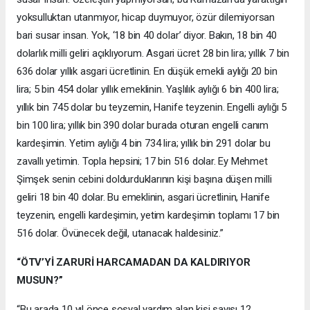
yoksulluktan utanmıyor, hicap duymuyor, özür dilemiyorsan
bari susar insan. Yok, ‘18 bin 40 dolar’ diyor. Bakın, 18 bin 40
dolarlık milli geliri açıklıyorum. Asgari ücret 28 bin lira; yıllık 7 bin
636 dolar yıllık asgari ücretlinin. En düşük emekli aylığı 20 bin
lira; 5 bin 454 dolar yıllık emeklinin. Yaşlılık aylığı 6 bin 400 lira;
yıllık bin 745 dolar bu teyzemin, Hanife teyzenin. Engelli aylığı 5
bin 100 lira; yıllık bin 390 dolar burada oturan engelli canım
kardeşimin. Yetim aylığı 4 bin 734 lira; yıllık bin 291 dolar bu
zavallı yetimin. Topla hepsini; 17 bin 516 dolar. Ey Mehmet
Şimşek senin cebini doldurduklarının kişi başına düşen milli
geliri 18 bin 40 dolar. Bu emeklinin, asgari ücretlinin, Hanife
teyzenin, engelli kardeşimin, yetim kardeşimin toplamı 17 bin
516 dolar. Övünecek değil, utanacak haldesiniz.”
“ÖTV’Yİ ZARURİ HARCAMADAN DA KALDIRIYOR
MUSUN?”
“Bu arada 10 yıl önce sosyal yardım alan kişi sayısı 12