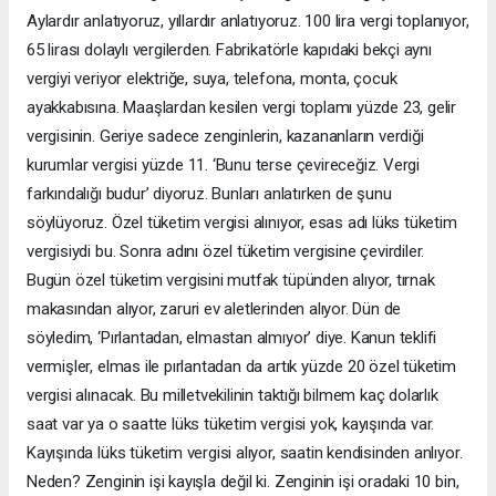
Aylardır anlatıyoruz, yıllardır anlatıyoruz. 100 lira vergi toplanıyor,
65 lirası dolaylı vergilerden. Fabrikatörle kapıdaki bekçi aynı
vergiyi veriyor elektriğe, suya, telefona, monta, çocuk
ayakkabısına. Maaşlardan kesilen vergi toplamı yüzde 23, gelir
vergisinin. Geriye sadece zenginlerin, kazananların verdiği
kurumlar vergisi yüzde 11. ‘Bunu terse çevireceğiz. Vergi
farkındalığı budur’ diyoruz. Bunları anlatırken de şunu
söylüyoruz. Özel tüketim vergisi alınıyor, esas adı lüks tüketim
vergisiydi bu. Sonra adını özel tüketim vergisine çevirdiler.
Bugün özel tüketim vergisini mutfak tüpünden alıyor, tırnak
makasından alıyor, zaruri ev aletlerinden alıyor. Dün de
söyledim, ‘Pırlantadan, elmastan almıyor’ diye. Kanun teklifi
vermişler, elmas ile pırlantadan da artık yüzde 20 özel tüketim
vergisi alınacak. Bu milletvekilinin taktığı bilmem kaç dolarlık
saat var ya o saatte lüks tüketim vergisi yok, kayışında var.
Kayışında lüks tüketim vergisi alıyor, saatin kendisinden anlıyor.
Neden? Zenginin işi kayışla değil ki. Zenginin işi oradaki 10 bin,