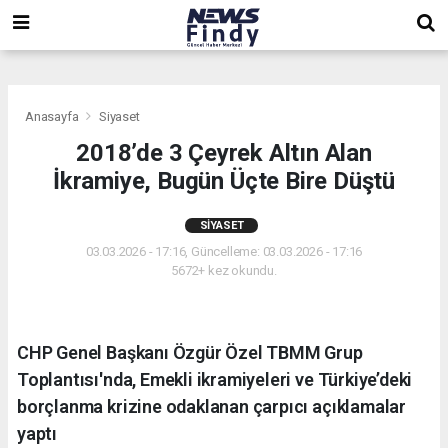
,
,
,
Anasayfa
Siyaset
2018’de 3 Çeyrek Altın Alan
İkramiye, Bugün Üçte Bire Düştü
SIYASET
03.03.2026 - 17:16, Güncelleme: 03.03.2026 - 17:16
5672+ kez okundu.
CHP Genel Başkanı Özgür Özel TBMM Grup
Toplantısı'nda, Emekli ikramiyeleri ve Türkiye’deki
borçlanma krizine odaklanan çarpıcı açıklamalar
yaptı