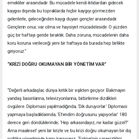
emekliler arasındadır. Bu mücadele kendi iktidardan gidecek
kaygısı dışında bu topraklarda hiçbir kaygıyı görmezden
gelenlerle, geleceğinden kaygı duyan gençler arasındadır.
Gençlerin onur, var olma ve haysiyet mücadelesidir. O yüzden
güç bir haftayı geride bıraktık. Daha zoruna, mücadelenin daha
koru koruna verileceği yeni bir haftaya da burada hep birlikte
giriyoruz.”
“KRİZİ DOĞRU OKUMAYAN BİR YÖNETİM VAR”
“Değerli arkadaşlar, dünya kritik bir eşikten geçiyor. Bakmayın
yandaş basınlarına, televizyonlarına, birbirlerine dizdikleri
övgülere. Diplomasi yapılmadığında; ‘Dik duruyorlar.’ Diplomasi
yapmaya başladıklarında; ‘Efendim doğrusunu yapıyorlar.’ 180
derece geri döndüklerinde; ‘Hep arkasındayız, ne kadar güzel?’
Ama maalesef yeni bir krizle ve bu krizi doğru okumayan bir dış
politika yönetimiyle karşı karşıyayız. Türkiye’nin çaresizliğini,