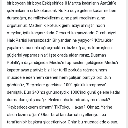
bir boydan bir boya Eskişehir’de 8 Mart’ta kadınların Atatürk’e
şükranlarına ortak olunacak. Bu kürsüye gelene kadar ne ben
duracağım, ne milletvekillerimiz, ne parti meclisimiz, ne
örgütümüz. Madem ki kötülük gemi azıyı almıştır, hodri
meydan, iyilik karşınızdadır. Cesaret karşınızdadır. Cumhuriyet
Halk Partisi karşınızdadır. Bir yandan ne yapıyor? ‘Kötülükler
yapalım ki bununla uğraşmaktan, bizle uğraşmaktan işlerini
güçlerini yapamasınlar.’ İşte orada aldanırsınız. Düşman
Polatlı‘ya dayandığında, Meclis’e top sesleri geldiğinde Meclis’i
kapatmayan partiyiz biz. Her türlü zorluğa rağmen, hem
mücadele eden hem direnen hem çalışan partiyiz biz. Dün
gördünüz, ‘Seçimlere gerekirse 1000 günlük kampanya’
demiştik. Dün 340’ncı günündeydik. 1000’inci günü gelene kadar
durmadan çalışacağız. Birileri daha kendi aday mı olacak?
‘Kaybedeceksem olmam.’ TikTokçu Hakan? ‘Olmaz. Yerine
olsun bizim oğlan.’ Öbür taraftan damat niyetleniyor, bu
taraftan bir başkası şiddetleniyor. Onlar bu mücadelede olsun.