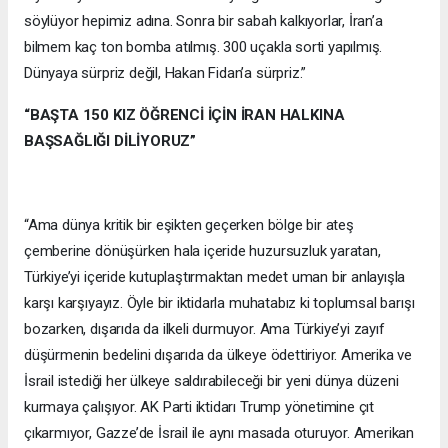
söylüyor hepimiz adına. Sonra bir sabah kalkıyorlar, İran’a
bilmem kaç ton bomba atılmış. 300 uçakla sorti yapılmış.
Dünyaya sürpriz değil, Hakan Fidan’a sürpriz.”
“BAŞTA 150 KIZ ÖĞRENCİ İÇİN İRAN HALKINA
BAŞSAĞLIĞI DİLİYORUZ”
“Ama dünya kritik bir eşikten geçerken bölge bir ateş
çemberine dönüşürken hala içeride huzursuzluk yaratan,
Türkiye’yi içeride kutuplaştırmaktan medet uman bir anlayışla
karşı karşıyayız. Öyle bir iktidarla muhatabız ki toplumsal barışı
bozarken, dışarıda da ilkeli durmuyor. Ama Türkiye’yi zayıf
düşürmenin bedelini dışarıda da ülkeye ödettiriyor. Amerika ve
İsrail istediği her ülkeye saldırabileceği bir yeni dünya düzeni
kurmaya çalışıyor. AK Parti iktidarı Trump yönetimine çıt
çıkarmıyor, Gazze’de İsrail ile aynı masada oturuyor. Amerikan