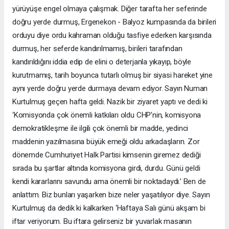
yürüyüşe engel olmaya çalışmak. Diğer tarafta her seferinde
doğru yerde durmuş, Ergenekon - Balyoz kumpasında da birileri
orduyu diye ordu kahraman olduğu tasfiye ederken karşısında
durmuş, her seferde kandırılmamış, birileri tarafından
kandırıldığını iddia edip de elini o deterjanla yıkayıp, böyle
kurutmamış, tarih boyunca tutarlı olmuş bir siyasi hareket yine
aynı yerde doğru yerde durmaya devam ediyor. Sayın Numan
Kurtulmuş geçen hafta geldi. Nazik bir ziyaret yaptı ve dedi ki
‘Komisyonda çok önemli katkıları oldu CHP’nin, komisyona
demokratikleşme ile ilgili çok önemli bir madde, yedinci
maddenin yazılmasına büyük emeği oldu arkadaşların. Zor
dönemde Cumhuriyet Halk Partisi kimsenin giremez dediği
sırada bu şartlar altında komisyona girdi, durdu. Günü geldi
kendi kararlarını savundu ama önemli bir noktadaydı.’ Ben de
anlattım. Biz bunları yaşarken bize neler yaşatılıyor diye. Sayın
Kurtulmuş da dedik ki kalkarken ‘Haftaya Salı günü akşam bi
iftar veriyorum. Bu iftara gelirseniz bir yuvarlak masanın