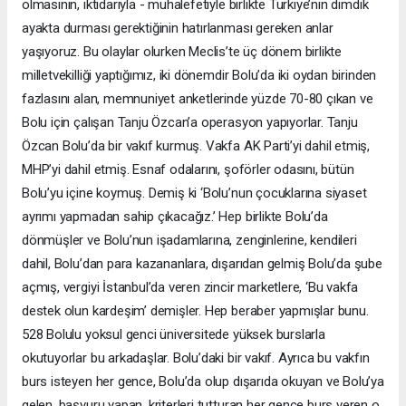
olmasının, iktidarıyla - muhalefetiyle birlikte Türkiye’nin dimdik
ayakta durması gerektiğinin hatırlanması gereken anlar
yaşıyoruz. Bu olaylar olurken Meclis’te üç dönem birlikte
milletvekilliği yaptığımız, iki dönemdir Bolu’da iki oydan birinden
fazlasını alan, memnuniyet anketlerinde yüzde 70-80 çıkan ve
Bolu için çalışan Tanju Özcan’a operasyon yapıyorlar. Tanju
Özcan Bolu’da bir vakıf kurmuş. Vakfa AK Parti’yi dahil etmiş,
MHP’yi dahil etmiş. Esnaf odalarını, şoförler odasını, bütün
Bolu’yu içine koymuş. Demiş ki ‘Bolu’nun çocuklarına siyaset
ayrımı yapmadan sahip çıkacağız.’ Hep birlikte Bolu’da
dönmüşler ve Bolu’nun işadamlarına, zenginlerine, kendileri
dahil, Bolu’dan para kazananlara, dışarıdan gelmiş Bolu’da şube
açmış, vergiyi İstanbul’da veren zincir marketlere, ‘Bu vakfa
destek olun kardeşim’ demişler. Hep beraber yapmışlar bunu.
528 Bolulu yoksul genci üniversitede yüksek burslarla
okutuyorlar bu arkadaşlar. Bolu’daki bir vakıf. Ayrıca bu vakfın
burs isteyen her gence, Bolu’da olup dışarıda okuyan ve Bolu’ya
gelen, başvuru yapan, kriterleri tutturan her gence burs veren o