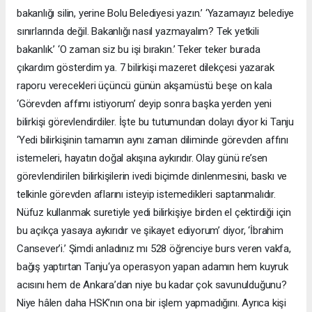
bakanlığı silin, yerine Bolu Belediyesi yazın.’ ‘Yazamayız belediye
sınırlarında değil. Bakanlığı nasıl yazmayalım? Tek yetkili
bakanlık.’ ‘O zaman siz bu işi bırakın.’ Teker teker burada
çıkardım gösterdim ya. 7 bilirkişi mazeret dilekçesi yazarak
raporu verecekleri üçüncü günün akşamüstü beşe on kala
‘Görevden affımı istiyorum’ deyip sonra başka yerden yeni
bilirkişi görevlendirdiler. İşte bu tutumundan dolayı diyor ki Tanju
‘Yedi bilirkişinin tamamın aynı zaman diliminde görevden affını
istemeleri, hayatın doğal akışına aykırıdır. Olay günü re’sen
görevlendirilen bilirkişilerin ivedi biçimde dinlenmesini, baskı ve
telkinle görevden aflarını isteyip istemedikleri saptanmalıdır.
Nüfuz kullanmak suretiyle yedi bilirkişiye birden el çektirdiği için
bu açıkça yasaya aykırıdır ve şikayet ediyorum’ diyor, ‘İbrahim
Cansever’i.’ Şimdi anladınız mı 528 öğrenciye burs veren vakfa,
bağış yaptırtan Tanju‘ya operasyon yapan adamın hem kuyruk
acısını hem de Ankara’dan niye bu kadar çok savunulduğunu?
Niye hâlen daha HSK’nın ona bir işlem yapmadığını. Ayrıca kişi