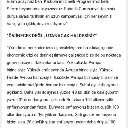
Bizim adayımız belli. Kadrolarımız belli. Programımız belli.
Seçim beyannamesi yazıyoruz. Sahada Cumhuriyet tarihinin,
dünya siyasi tarihinin en uzun kampanyası için her şeyimiz
hazır, yola çıktık, devam ediyoruz.”
“ÖVÜNECEK DEĞİL, UTANACAK HALDESİNİZ”
“Yönetimin her kademesini şahsileleştiren bu iktidar, içeride
ekonomik krizi de derinleştirmeye çalıştıkça bize de bu noktada
görev düşüyor. Rakamlar ortada. Yoksullukta Avrupa
birincisiyiz. Yüksek enflasyonda Avrupa birincisiyiz. Yüksek
faizde Avrupa birincisiyiz. İşsizlikte Avrupa birincisiyiz. Gelir ve
vergi adaletsizliğinde Avrupa birincisiyiz. Şubat ayı enflasyonu
açıklandı. Daha yılın ilk ayında yüzde 4,8 idi, dün de kısa şubatın
yüzde 3’lük enflasyonu açıklandı. Bu rakam 100 ülkenin yıllık
enflasyonundan fazla. ‘Dünyada enflasyonu bizden düşük 100
ülke’ demiyorum. ‘Bir yıllık enflasyonu, 365 günlük enflasyonu
bizim kısa, 28 günlük şubat enflasyonundan daha düşük 100