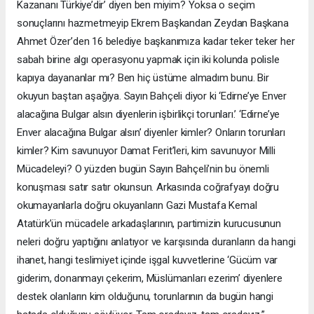
Kazananı Türkiye’dir’ diyen ben miyim? Yoksa o seçim
sonuçlarını hazmetmeyip Ekrem Başkandan Zeydan Başkana
Ahmet Özer’den 16 belediye başkanımıza kadar teker teker her
sabah birine algı operasyonu yapmak için iki kolunda polisle
kapıya dayananlar mı? Ben hiç üstüme almadım bunu. Bir
okuyun baştan aşağıya. Sayın Bahçeli diyor ki ‘Edirne’ye Enver
alacağına Bulgar alsın diyenlerin işbirlikçi torunları.’ ‘Edirne’ye
Enver alacağına Bulgar alsın’ diyenler kimler? Onların torunları
kimler? Kim savunuyor Damat Ferit’leri, kim savunuyor Milli
Mücadeleyi? O yüzden bugün Sayın Bahçeli’nin bu önemli
konuşması satır satır okunsun. Arkasında coğrafyayı doğru
okumayanlarla doğru okuyanların Gazi Mustafa Kemal
Atatürk’ün mücadele arkadaşlarının, partimizin kurucusunun
neleri doğru yaptığını anlatıyor ve karşısında duranların da hangi
ihanet, hangi teslimiyet içinde işgal kuvvetlerine ‘Gücüm var
giderim, donanmayı çekerim, Müslümanları ezerim’ diyenlere
destek olanların kim olduğunu, torunlarının da bugün hangi