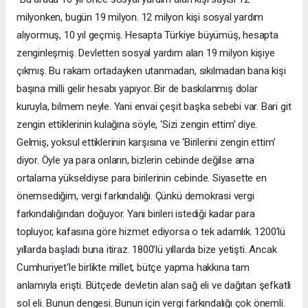
milyonken, bugün 19 milyon. 12 milyon kişi sosyal yardım
alıyormuş, 10 yıl geçmiş. Hesapta Türkiye büyümüş, hesapta
zenginleşmiş. Devletten sosyal yardım alan 19 milyon kişiye
çıkmış. Bu rakam ortadayken utanmadan, sıkılmadan bana kişi
başına milli gelir hesabı yapıyor. Bir de baskılanmış dolar
kuruyla, bilmem neyle. Yani envai çeşit başka sebebi var. Bari git
zengin ettiklerinin kulağına söyle, ‘Sizi zengin ettim’ diye.
Gelmiş, yoksul ettiklerinin karşısına ve ‘Birilerini zengin ettim’
diyor. Öyle ya para onların, bizlerin cebinde değilse ama
ortalama yükseldiyse para birilerinin cebinde. Siyasette en
önemsediğim, vergi farkındalığı. Çünkü demokrasi vergi
farkındalığından doğuyor. Yani birileri istediği kadar para
topluyor, kafasına göre hizmet ediyorsa o tek adamlık. 1200’lü
yıllarda başladı buna itiraz. 1800’lü yıllarda bize yetişti. Ancak
Cumhuriyet‘le birlikte millet, bütçe yapma hakkına tam
anlamıyla erişti. Bütçede devletin alan sağ eli ve dağıtan şefkatli
sol eli. Bunun dengesi. Bunun için vergi farkındalığı çok önemli.