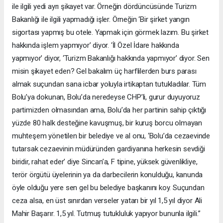
ile ilgili yedi ayrı şikayet var. Örneğin dördüncüsünde Turizm
Bakanlığı ile ilgili yapmadığı işler. Örneğin ‘Bir şirket yangın
sigortası yapmış bu otele. Yapmak için görmek lazım. Bu şirket
hakkında işlem yapmıyor’ diyor. ‘İl Özel İdare hakkında
yapmıyor’ diyor, ‘Turizm Bakanlığı hakkında yapmıyor’ diyor. Sen
misin şikayet eden? Gel bakalım üç harflilerden burs parası
almak suçundan sana icbar yoluyla irtikaptan tutukladılar. Tüm
Bolu’ya dokunan, Bolu’da neredeyse CHP’li, gurur duyuyoruz
partimizden olmasından ama, Bolu’da her partinin sahip çıktığı
yüzde 80 halk desteğine kavuşmuş, bir kuruş borcu olmayan
muhteşem yönetilen bir belediye ve al onu, ‘Bolu’da cezaevinde
tutarsak cezaevinin müdüründen gardiyanına herkesin sevdiği
biridir, rahat eder’ diye Sincan’a, F tipine, yüksek güvenlikliye,
terör örgütü üyelerinin ya da darbecilerin konulduğu, kanunda
öyle olduğu yere sen gel bu belediye başkanını koy. Suçundan
ceza alsa, en üst sınırdan verseler yatarı bir yıl 1,5 yıl diyor Ali
Mahir Başarır. 1,5 yıl. Tutmuş tutukluluk yapıyor bununla ilgili.”