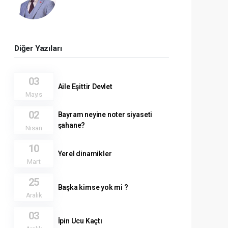
Diğer Yazıları
03
Aile Eşittir Devlet
Mayıs
02
Bayram neyine noter siyaseti
şahane?
Nisan
10
Yerel dinamikler
Mart
25
Başka kimse yok mi ?
Aralık
03
İpin Ucu Kaçtı