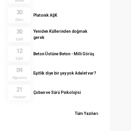
Aralık
30
Platonik AŞK
Ekim
30
Yeniden Küllerinden doğmak
gerek
Eylül
12
Beton Üstüne Beton - Milli Görüş
Eylül
09
Eşitlik diye bir şey yok Adalet var?
Ağustos
21
Çoban ve Sürü Psikolojisi
Haziran
Tüm Yazıları