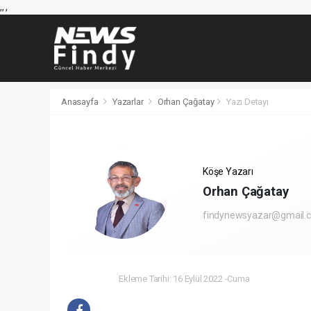
,
,
,
Anasayfa
Yazarlar
Orhan Çağatay
Yazı Detayı
Köşe Yazarı
Orhan Çağatay
findynewsyazar@gmail.
Ekleme Tarihi: 16 Eylül 2022 -Cuma