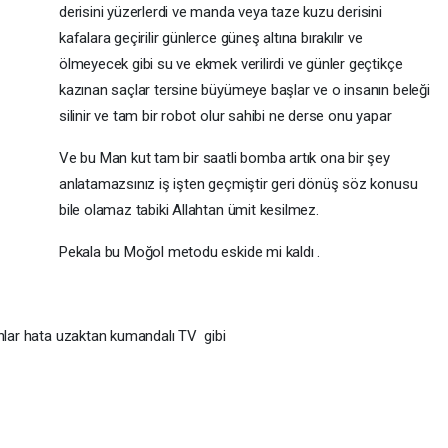
derisini yüzerlerdi ve manda veya taze kuzu derisini
kafalara geçirilir günlerce güneş altına bırakılır ve
ölmeyecek gibi su ve ekmek verilirdi ve günler geçtikçe
kazınan saçlar tersine büyümeye başlar ve o insanın beleği
silinir ve tam bir robot olur sahibi ne derse onu yapar
Ve bu Man kut tam bir saatli bomba artık ona bir şey
anlatamazsınız iş işten geçmiştir geri dönüş söz konusu
bile olamaz tabiki Allahtan ümit kesilmez.
Pekala bu Moğol metodu eskide mi kaldı .
ahlar hata uzaktan kumandalı TV gibi