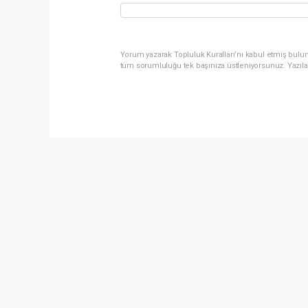
Yorum yazarak Topluluk Kuralları’nı kabul etmiş bulun
tüm sorumluluğu tek başınıza üstleniyorsunuz. Yazıla