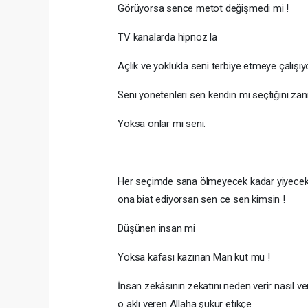
Görüyorsa sence metot değişmedi mi !
TV kanalarda hipnoz la
Açlık ve yoklukla seni terbiye etmeye çalış
Seni yönetenleri sen kendin mi seçtiğini za
Yoksa onlar mı seni.
Her seçimde sana ölmeyecek kadar yiyecek 
ona biat ediyorsan sen ce sen kimsin !
Düşünen insan mi
Yoksa kafası kazınan Man kut mu !
İnsan zekâsının zekatını neden verir nasıl ver
o akli veren Allaha şükür etikçe