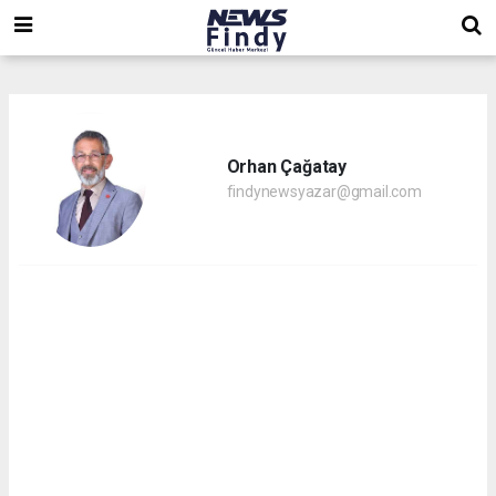
,
,
,
Orhan Çağatay
findynewsyazar@gmail.com