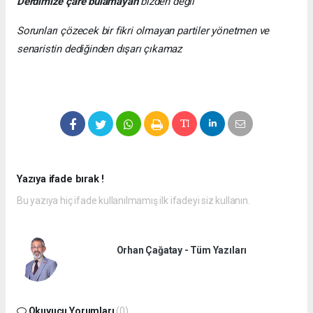
Derdimize
çare
bulamayan
bizden değil
Sorunları çözecek bir fikri olmayan partiler yönetmen ve
senaristin dediğinden dışarı çıkamaz
Yazıya ifade bırak !
Bu yazıya hiç ifade kullanılmamış ilk ifadeyi siz kullanın.
Orhan Çağatay - Tüm Yazıları
Okuyucu Yorumları
(0)