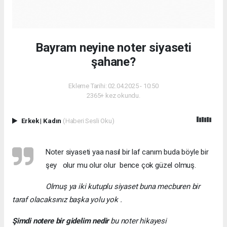
Bayram neyine noter siyaseti
şahane?
Ekleme Tarihi: 02.04.2025 - 10:50
2365+ kez okundu.
Erkek
|
Kadın
(Haberi Sesli Oku)
Noter siyaseti yaa nasıl bir laf canım buda böyle bir
şey olur mu olur olur bence çok güzel olmuş.
Olmuş ya iki kutuplu siyaset buna mecburen bir
taraf olacaksınız başka yolu yok .
Şimdi
notere
bir
gidelim
nedir
bu noter hikayesi