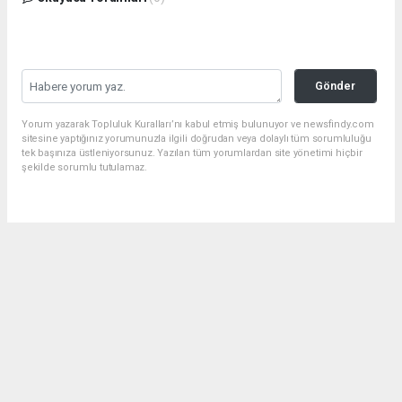
Gönder
Yorum yazarak Topluluk Kuralları’nı kabul etmiş bulunuyor ve newsfindy.com
sitesine yaptığınız yorumunuzla ilgili doğrudan veya dolaylı tüm sorumluluğu
tek başınıza üstleniyorsunuz. Yazılan tüm yorumlardan site yönetimi hiçbir
şekilde sorumlu tutulamaz.