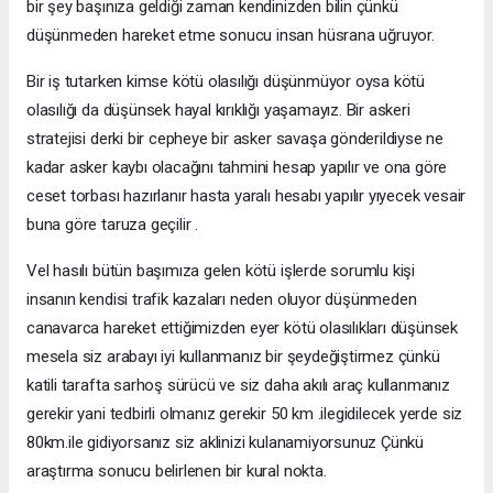
bir şey başınıza geldiği zaman kendinizden bilin çünkü
düşünmeden hareket etme sonucu insan hüsrana uğruyor.
Bir iş tutarken kimse kötü olasılığı düşünmüyor oysa kötü
olasılığı da düşünsek hayal kırıklığı yaşamayız. Bir askeri
stratejisi derki bir cepheye bir asker savaşa gönderildiyse ne
kadar asker kaybı olacağını tahmini hesap yapılır ve ona göre
ceset torbası hazırlanır hasta yaralı hesabı yapılır yıyecek vesair
buna göre taruza geçilir .
Vel hasılı bütün başımıza gelen kötü işlerde sorumlu kişi
insanın kendisi trafik kazaları neden oluyor düşünmeden
canavarca hareket ettiğimizden eyer kötü olasılıkları düşünsek
mesela siz arabayı iyi kullanmanız bir şeydeğiştirmez çünkü
katili tarafta sarhoş sürücü ve siz daha akılı araç kullanmanız
gerekir yani tedbirli olmanız gerekir 50 km .ilegidilecek yerde siz
80km.ile gidiyorsanız siz aklinizi kulanamiyorsunuz Çünkü
araştırma sonucu belirlenen bir kural nokta.