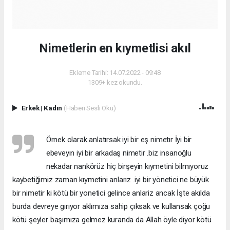
Nimetlerin en kıymetlisi akıl
Ekleme Tarihi: 14.07.2022 - 09:48
1309+ kez okundu.
Erkek
|
Kadın
(Haberi Sesli Oku)
Örnek olarak anlatırsak iyi bir eş nimetır İyi bir
ebeveyın iyi bir arkadaş nimetir .biz insanoğlu
nekadar nankörüz hiç birşeyin kıymetini bilmıyoruz
kaybetiğimiz zaman kıymetini anlarız .iyi bir yönetici ne büyük
bir nimetir ki kötü bir yonetici gelince anlariz ancak İşte akılda
burda devreye gırıyor aklımıza sahip çıksak ve kullansak çoğu
kötü şeyler başımıza gelmez kuranda da Allah öyle diyor kötü