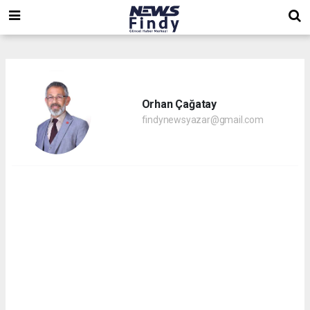
,
,
,
Orhan Çağatay
findynewsyazar@gmail.com