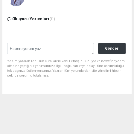
Okuyucu Yorumları
(0)
Gönder
Yorum yazarak Topluluk Kuralları’nı kabul etmiş bulunuyor ve newsfindy.com
sitesine yaptığınız yorumunuzla ilgili doğrudan veya dolaylı tüm sorumluluğu
tek başınıza üstleniyorsunuz. Yazılan tüm yorumlardan site yönetimi hiçbir
şekilde sorumlu tutulamaz.