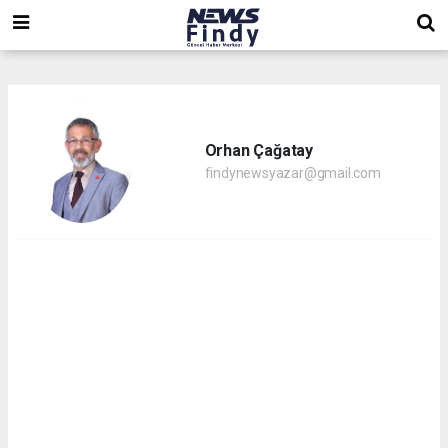
,
,
,
Orhan Çağatay
findynewsyazar@gmail.com