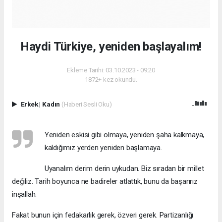
Haydi Türkiye, yeniden başlayalım!
Ekleme Tarihi: 03.10.2023 - 09:20
1872+ kez okundu.
Erkek
|
Kadın
(Haberi Sesli Oku)
Yeniden eskisi gibi olmaya, yeniden şaha kalkmaya,
kaldığımız yerden yeniden başlamaya.
Uyanalım derim derin uykudan. Biz sıradan bir millet
değiliz. Tarih boyunca ne badireler atlattık, bunu da başarırız
inşallah.
Fakat bunun için fedakarlık gerek, özveri gerek. Partizanlığı