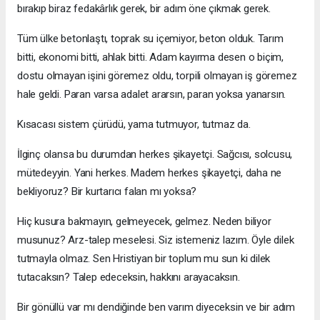
bırakıp biraz fedakârlık gerek, bir adım öne çıkmak gerek.
Tüm ülke betonlaştı, toprak su içemiyor, beton olduk. Tarım
bitti, ekonomi bitti, ahlak bitti. Adam kayırma desen o biçim,
dostu olmayan işini göremez oldu, torpili olmayan iş göremez
hale geldi. Paran varsa adalet ararsın, paran yoksa yanarsın.
Kısacası sistem çürüdü, yama tutmuyor, tutmaz da.
İlginç olansa bu durumdan herkes şikayetçi. Sağcısı, solcusu,
mütedeyyin. Yani herkes. Madem herkes şikayetçi, daha ne
bekliyoruz? Bir kurtarıcı falan mı yoksa?
Hiç kusura bakmayın, gelmeyecek, gelmez. Neden biliyor
musunuz? Arz-talep meselesi. Siz istemeniz lazım. Öyle dilek
tutmayla olmaz. Sen Hristiyan bir toplum mu sun ki dilek
tutacaksın? Talep edeceksin, hakkını arayacaksın.
Bir gönüllü var mı dendiğinde ben varım diyeceksin ve bir adım