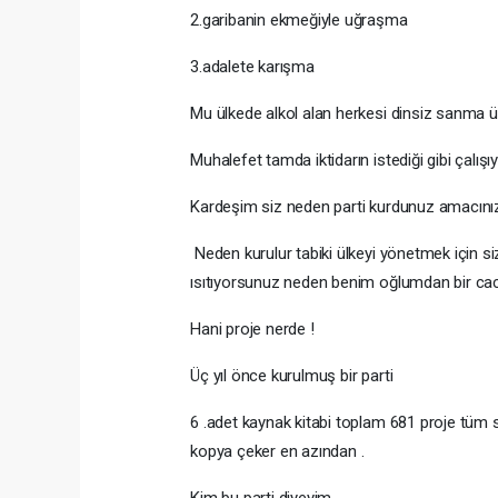
2.garibanin ekmeğiyle uğraşma
3.adalete karışma
Mu ülkede alkol alan herkesi dinsiz sanma ü
Muhalefet tamda iktidarın istediği gibi çalış
Kardeşim siz neden parti kurdunuz amacınız 
Neden kurulur tabiki ülkeyi yönetmek için si
ısıtıyorsunuz neden benim oğlumdan bir cacık
Hani proje nerde !
Üç yıl önce kurulmuş bir parti
6 .adet kaynak kitabi toplam 681 proje tüm s
kopya çeker en azından .