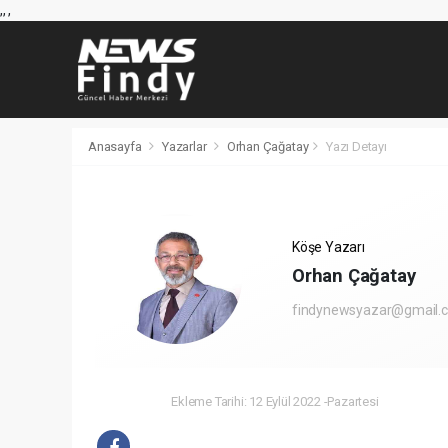
,
,
,
Anasayfa
Yazarlar
Orhan Çağatay
Yazı Detayı
Köşe Yazarı
Orhan Çağatay
findynewsyazar@gmail.
Ekleme Tarihi: 12 Eylül 2022 -Pazartesi