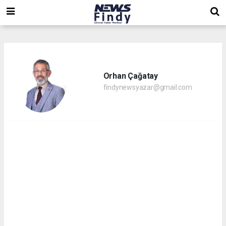
,
,
,
Orhan Çağatay
findynewsyazar@gmail.com