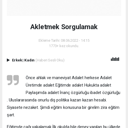
Akletmek Sorgulamak
Ekleme Tarihi: 08.06.2022 - 14:15
1773+ kez okundu.
Erkek
|
Kadın
(Haberi Sesli Oku)
Önce ahlak ve maneviyat Adalet herkese Adalet
Üretimde adalet Eğitimde adalet Hukukta adalet
Paylaşımda adalet İnanç özgürluğu ibadet özgürluğu
. Uluslararasında onurlu diş politika kazan kazan hesabi.
Siyasete nezaket. Şimdi eğitim konusuna bir girelim zira eğitim
şart.
Eğitimde çağı yakalamak İlk okulda bile deney yapılan bu ülkede