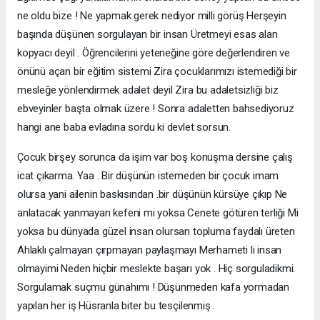
ne oldu bize ! Ne yapmak gerek nediyor milli görüş Herşeyin
başında düşünen sorgulayan bir insan Üretmeyi esas alan
kopyacı deyil . Öğrencilerini yeteneğine göre değerlendiren ve
önünü açan bir eğitim sistemi Zira çocuklarımızı istemediği bir
mesleğe yönlendirmek adalet deyil Zira bu adaletsizliği biz
ebveyinler başta olmak üzere ! Sonra adaletten bahsediyoruz
hangi ane baba evladına sordu ki devlet sorsun.
Çocuk birşey sorunca da işim var boş konuşma dersine çalış
icat çıkarma. Yaa . Bir düşünün istemeden bir çocuk imam
olursa yani ailenin baskısından .bir düşünün kürsüye çıkıp Ne
anlatacak yanmayan kefeni mi yoksa Cenete götüren terliği Mi
yoksa bu dünyada güzel insan olursan topluma faydalı üreten
Ahlaklı çalmayan çırpmayan paylaşmayı Merhameti li insan
olmayimi Neden hiçbir meslekte başarı yok . Hiç sorguladikmi.
Sorgulamak suçmu günahımı ! Düşünmeden kafa yormadan
yapılan her iş Hüsranla biter bu tesçilenmiş .