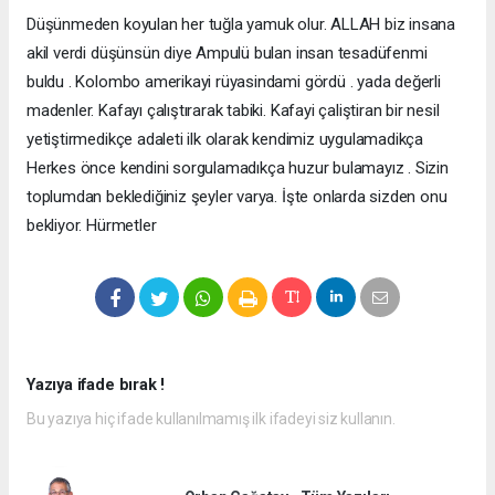
Düşünmeden koyulan her tuğla yamuk olur. ALLAH biz insana
akil verdi düşünsün diye Ampulü bulan insan tesadüfenmi
buldu . Kolombo amerikayi rüyasindami gördü . yada değerli
madenler. Kafayı çalıştırarak tabiki. Kafayi çaliştiran bir nesil
yetiştirmedikçe adaleti ilk olarak kendimiz uygulamadikça
Herkes önce kendini sorgulamadıkça huzur bulamayız . Sizin
toplumdan beklediğiniz şeyler varya. İşte onlarda sizden onu
bekliyor. Hürmetler
Yazıya ifade bırak !
Bu yazıya hiç ifade kullanılmamış ilk ifadeyi siz kullanın.